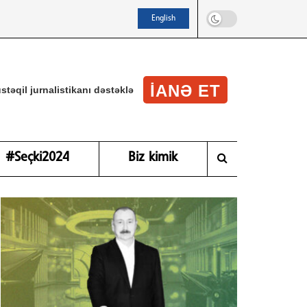
English
IANƏ ET
stəqil jurnalistikanı dəstəklə
#Seçki2024
Biz kimik