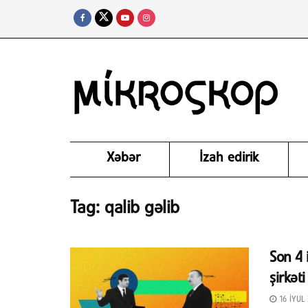
Xəbər
İzah edirik
Tag:
qalib gəlib
Son 4 
şirkət
16 İYUL 