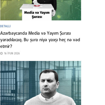
DETALLI
Azərbaycanda Media və Yayım Şurası
yaradılacaq. Bu şura niyə yaxşı heç nə vəd
etmir?
16 İYUN 2026