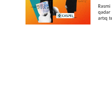
Rəsmi 
qədər
artıq 