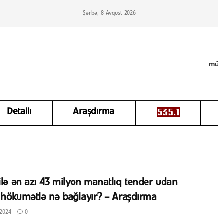
Şənbə, 8 Avqust 2026
mü
Detallı
Araşdırma
ilə ən azı 43 milyon manatlıq tender udan
i hökumətlə nə bağlayır? – Araşdırma
2024
0