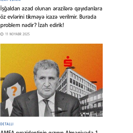
İşğaldan azad olunan ərazilərə qayıdanlara
öz evlərini tikməyə icazə verilmir. Burada
problem nədir? İzah edirik!
11 NOYABR 2025
DETALLI