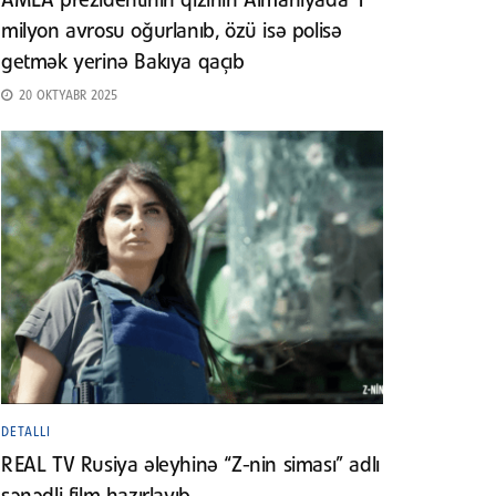
AMEA prezidentinin qızının Almaniyada 1
milyon avrosu oğurlanıb, özü isə polisə
getmək yerinə Bakıya qaçıb
20 OKTYABR 2025
DETALLI
REAL TV Rusiya əleyhinə “Z-nin siması” adlı