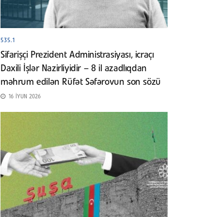
535.1
Sifarişçi Prezident Administrasiyası, icraçı
Daxili İşlər Nazirliyidir – 8 il azadlıqdan
məhrum edilən Rüfət Səfərovun son sözü
16 İYUN 2026