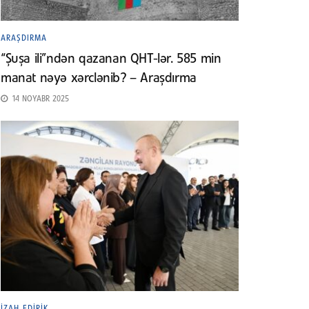
ARAŞDIRMA
“Şuşa ili”ndən qazanan QHT-lər. 585 min
manat nəyə xərclənib? – Araşdırma
14 NOYABR 2025
İZAH EDIRIK