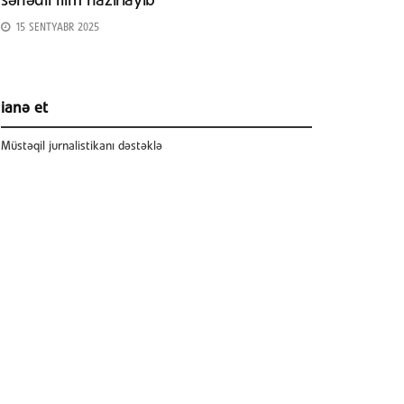
sənədli film hazırlayıb
15 SENTYABR 2025
ianə et
Müstəqil jurnalistikanı dəstəklə