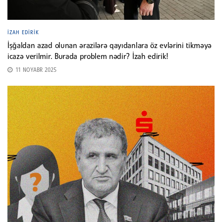
İZAH EDIRIK
İşğaldan azad olunan ərazilərə qayıdanlara öz evlərini tikməyə
icazə verilmir. Burada problem nədir? İzah edirik!
11 NOYABR 2025