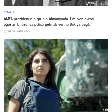
DETALLI
AMEA prezidentinin qızının Almaniyada 1 milyon avrosu
oğurlanıb, özü isə polisə getmək yerinə Bakıya qaçıb
20 OKTYABR 2025