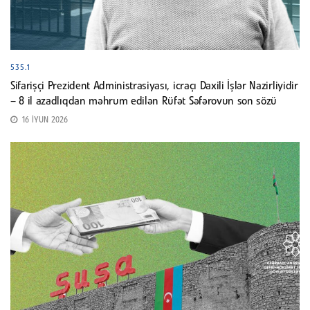
535.1
Sifarişçi Prezident Administrasiyası, icraçı Daxili İşlər Nazirliyidir
– 8 il azadlıqdan məhrum edilən Rüfət Səfərovun son sözü
16 İYUN 2026