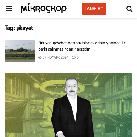
IANƏ ET
Tag:
şikayət
Ərkivan qəsəbəsində sakinlər evlərinin yanında tır
parkı salınmasından narazıdır
09 NOYABR 2024
0