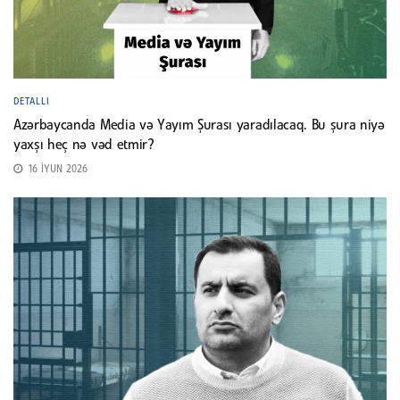
DETALLI
Azərbaycanda Media və Yayım Şurası yaradılacaq. Bu şura niyə
yaxşı heç nə vəd etmir?
16 İYUN 2026