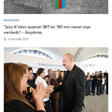
ARAŞDIRMA
“Şuşa ili”ndən qazanan QHT-lər. 585 min manat nəyə
xərclənib? – Araşdırma
14 NOYABR 2025