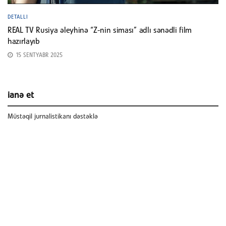
DETALLI
REAL TV Rusiya əleyhinə “Z-nin siması” adlı sənədli film
hazırlayıb
15 SENTYABR 2025
ianə et
Müstəqil jurnalistikanı dəstəklə