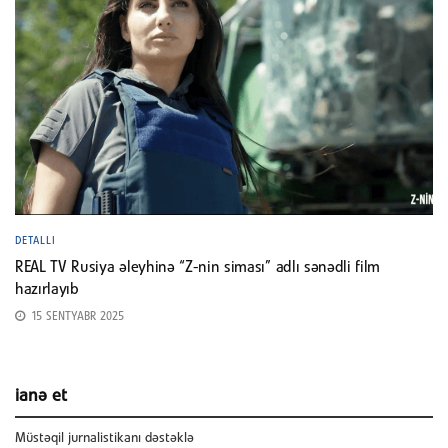
DETALLI
REAL TV Rusiya əleyhinə “Z-nin siması” adlı sənədli film
hazırlayıb
15 SENTYABR 2025
ianə et
Müstəqil jurnalistikanı dəstəklə