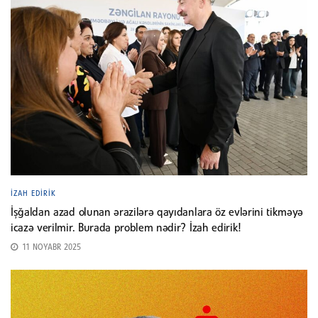
İZAH EDIRIK
İşğaldan azad olunan ərazilərə qayıdanlara öz evlərini tikməyə
icazə verilmir. Burada problem nədir? İzah edirik!
11 NOYABR 2025