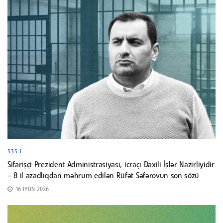
535.1
Sifarişçi Prezident Administrasiyası, icraçı Daxili İşlər Nazirliyidir
– 8 il azadlıqdan məhrum edilən Rüfət Səfərovun son sözü
16 İYUN 2026