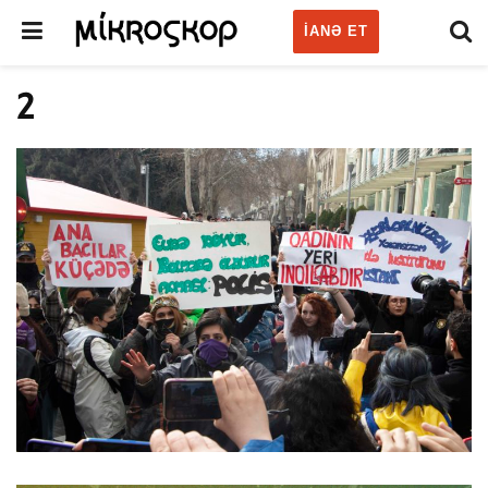
IANƏ ET
2