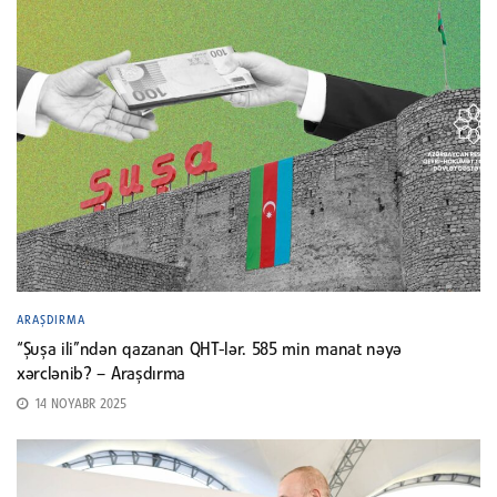
ARAŞDIRMA
“Şuşa ili”ndən qazanan QHT-lər. 585 min manat nəyə
xərclənib? – Araşdırma
14 NOYABR 2025