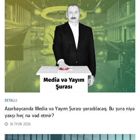
DETALLI
Azərbaycanda Media və Yayım Şurası yaradılacaq. Bu şura niyə
yaxşı heç nə vəd etmir?
16 İYUN 2026