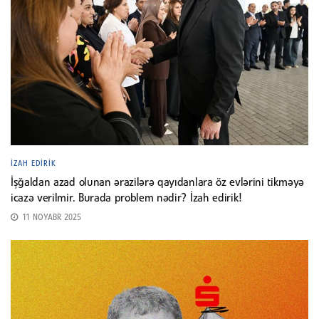
İZAH EDIRIK
İşğaldan azad olunan ərazilərə qayıdanlara öz evlərini tikməyə
icazə verilmir. Burada problem nədir? İzah edirik!
11 NOYABR 2025