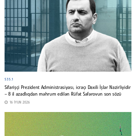
535.1
Sifarişçi Prezident Administrasiyası, icraçı Daxili İşlər Nazirliyidir
– 8 il azadlıqdan məhrum edilən Rüfət Səfərovun son sözü
16 İYUN 2026