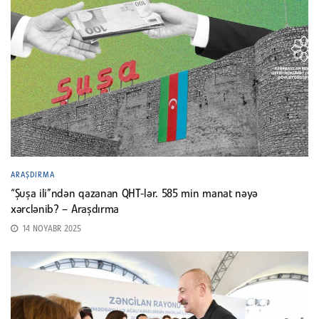
ARAŞDIRMA
“Şuşa ili”ndən qazanan QHT-lər. 585 min manat nəyə
xərclənib? – Araşdırma
14 NOYABR 2025