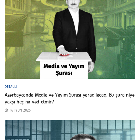
DETALLI
Azərbaycanda Media və Yayım Şurası yaradılacaq. Bu şura niyə
yaxşı heç nə vəd etmir?
16 İYUN 2026