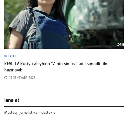
DETALLI
REAL TV Rusiya əleyhinə “Z-nin siması” adlı sənədli film
hazırlayıb
15 SENTYABR 2025
ianə et
Müstəqil jurnalistikanı dəstəklə