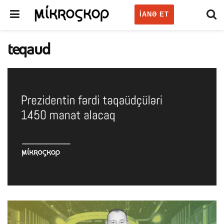
IANƏ ET
teqaud