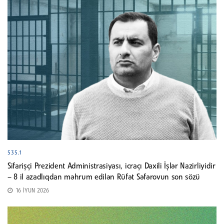
535.1
Sifarişçi Prezident Administrasiyası, icraçı Daxili İşlər Nazirliyidir
– 8 il azadlıqdan məhrum edilən Rüfət Səfərovun son sözü
16 İYUN 2026