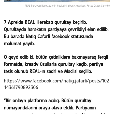
REAL Partiyası Rəsulzadənin heykəlini ziyarət edərkən. Foto: Orxan Şahtürk
7 Apreldə REAL Hərəkatı qurultay keçirib.
Qurultayda hərəkatın partiyaya çevrildiyi elan edilib.
Bu barədə Natiq Cəfərli facebook statusunda
məlumat yayıb.
O qeyd edib ki, bütün çətinliklərə baxmayaraq fərqli
formatda, kreativ üsullarla qurultay keçib, partiya
təsis olunub REAL-ın sədri və Məclisi seçilib.
https://www.facebook.com/natig.jafarli/posts/102
14361790892306
“Bir onlayn platforma açdıq. Bütün qurultay
nümayəndələrini oraya əlavə etdik. Partiyanın