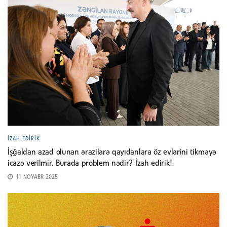
İZAH EDIRIK
İşğaldan azad olunan ərazilərə qayıdanlara öz evlərini tikməyə
icazə verilmir. Burada problem nədir? İzah edirik!
11 NOYABR 2025