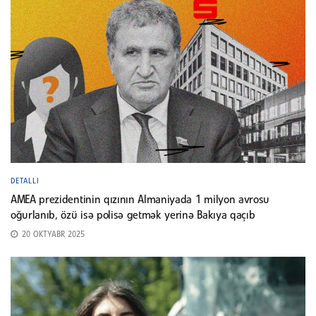
DETALLI
AMEA prezidentinin qızının Almaniyada 1 milyon avrosu
oğurlanıb, özü isə polisə getmək yerinə Bakıya qaçıb
20 OKTYABR 2025