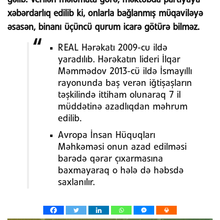
xəbərdarlıq edilib ki, onlarla bağlanmış müqaviləyə
əsasən, binanı üçüncü qurum icarə götürə bilməz.
REAL Hərəkatı 2009-cu ildə
yaradılıb. Hərəkatın lideri İlqar
Məmmədov 2013-cü ildə İsmayıllı
rayonunda baş verən iğtişaşların
təşkilində ittiham olunaraq 7 il
müddətinə azadlıqdan məhrum
edilib.
Avropa İnsan Hüquqları
Məhkəməsi onun azad edilməsi
barədə qərar çıxarmasına
baxmayaraq o hələ də həbsdə
saxlanılır.