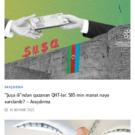
ARAŞDIRMA
“Şuşa ili”ndən qazanan QHT-lər. 585 min manat nəyə
xərclənib? – Araşdırma
14 NOYABR 2025