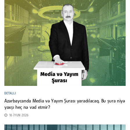
DETALLI
Azərbaycanda Media və Yayım Şurası yaradılacaq. Bu şura niyə
yaxşı heç nə vəd etmir?
16 İYUN 2026