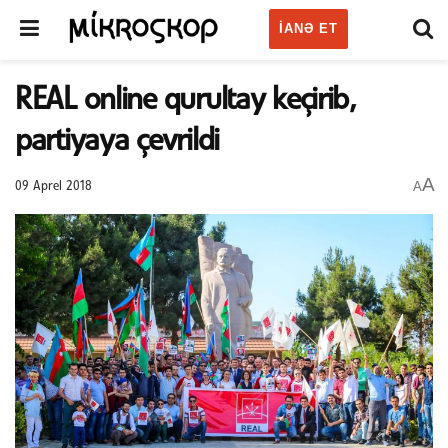
IANƏ ET
REAL online qurultay keçirib,
partiyaya çevrildi
A
A
09 Aprel 2018