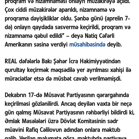
proqram və nizamnaməsi onlayn müzakirəyə açıldı.
Çox ciddi müzakirələr aparıldı, nizamnamə və
proqrama dəyişikliklər oldu. Şənbə günü (aprelin 7-
də) onlayn qaydada səsvermə keçirildi, proqram və
nizamnamə qəbul edildi” – deyə Natiq Cəfərli
Amerikanın səsinə verdiyi
müsahibəsində
deyib.
REAL dəfələrlə Bakı Şəhər İcra Hakimiyyətindən
qurultay keçirmək məqsədilə yer ayrılması xahişi ilə
müraciətlər etsə də müsbət cavab verilməmişdi.
Dekabrın 17-də Müsavat Partiyasının qərargahında
keçirilməsi gözlənilirdi. Ancaq deyilən vaxta bir neçə
gün qalmış Müsavat Partiyasının rəhbərliyi bildirdi ki,
Əmlak Məsələləri üzrə Dövlət Komitəsinin sədr
müavini Rafiq Cəlilovun adından onlara məktub
gəlib. Verilən məlumata görə, məktubda partiyaya