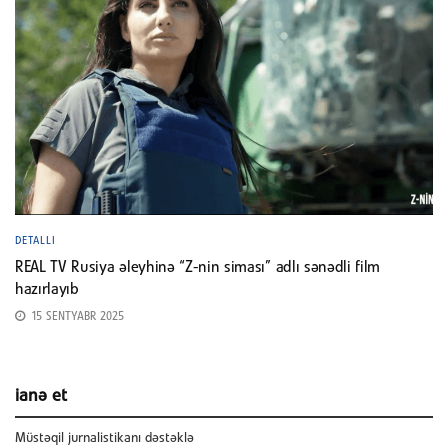
DETALLI
REAL TV Rusiya əleyhinə “Z-nin siması” adlı sənədli film
hazırlayıb
15 SENTYABR 2025
ianə et
Müstəqil jurnalistikanı dəstəklə