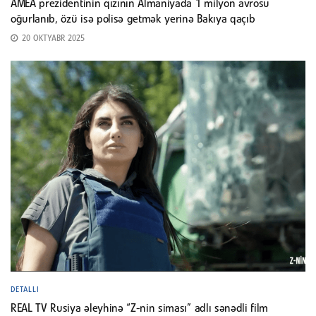
AMEA prezidentinin qızının Almaniyada 1 milyon avrosu
oğurlanıb, özü isə polisə getmək yerinə Bakıya qaçıb
20 OKTYABR 2025
DETALLI
REAL TV Rusiya əleyhinə “Z-nin siması” adlı sənədli film