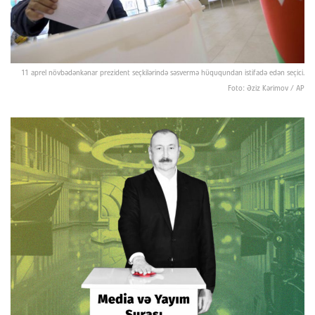
11 aprel növbədənkənar prezident seçkilərində səsvermə hüququndan istifadə edən seçici.
Foto: Əziz Kərimov / AP