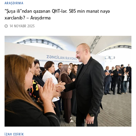
ARAŞDIRMA
“Şuşa ili”ndən qazanan QHT-lər. 585 min manat nəyə
xərclənib? – Araşdırma
14 NOYABR 2025
İZAH EDIRIK