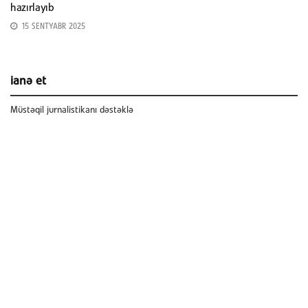
hazırlayıb
15 SENTYABR 2025
ianə et
Müstəqil jurnalistikanı dəstəklə