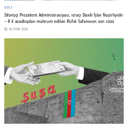
535.1
Sifarişçi Prezident Administrasiyası, icraçı Daxili İşlər Nazirliyidir
– 8 il azadlıqdan məhrum edilən Rüfət Səfərovun son sözü
16 İYUN 2026