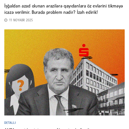
İşğaldan azad olunan ərazilərə qayıdanlara öz evlərini tikməyə
icazə verilmir. Burada problem nədir? İzah edirik!
11 NOYABR 2025
DETALLI