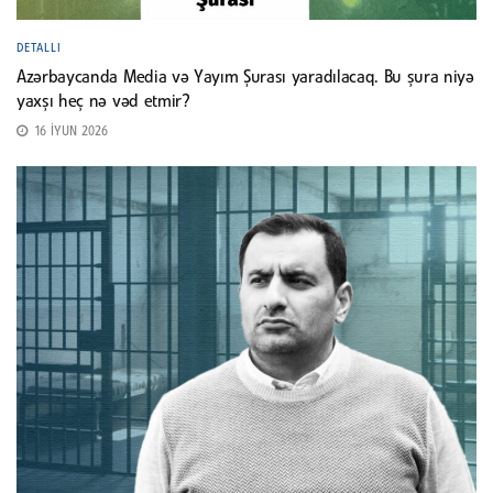
DETALLI
Azərbaycanda Media və Yayım Şurası yaradılacaq. Bu şura niyə
yaxşı heç nə vəd etmir?
16 İYUN 2026