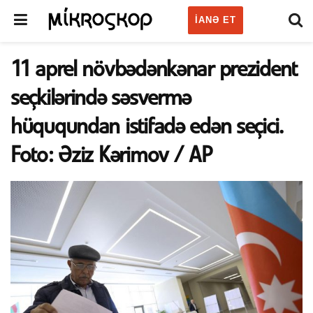
IANƏ ET
11 aprel növbədənkənar prezident
seçkilərində səsvermə
hüququndan istifadə edən seçici.
Foto: Əziz Kərimov / AP