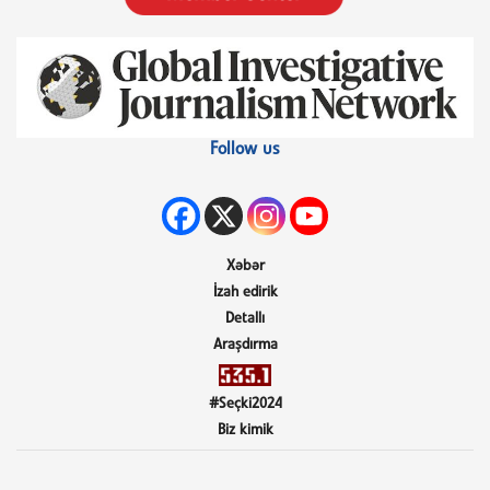
Follow us
Xəbər
İzah edirik
Detallı
Araşdırma
#Seçki2024
Biz kimik