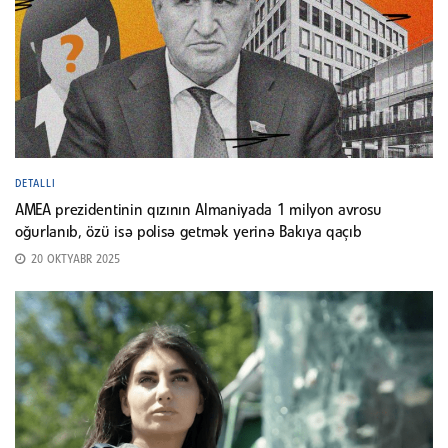
DETALLI
AMEA prezidentinin qızının Almaniyada 1 milyon avrosu
oğurlanıb, özü isə polisə getmək yerinə Bakıya qaçıb
20 OKTYABR 2025