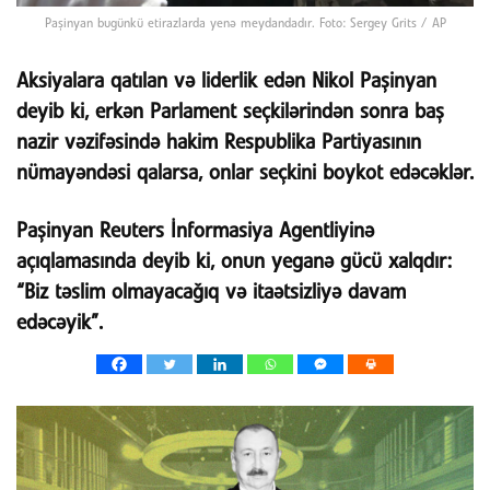
Paşinyan bugünkü etirazlarda yenə meydandadır. Foto: Sergey Grits / AP
Aksiyalara qatılan və liderlik edən Nikol Paşinyan
deyib ki, erkən Parlament seçkilərindən sonra baş
nazir vəzifəsində hakim Respublika Partiyasının
nümayəndəsi qalarsa, onlar seçkini boykot edəcəklər.
Paşinyan Reuters İnformasiya Agentliyinə
açıqlamasında deyib ki, onun yeganə gücü xalqdır:
“Biz təslim olmayacağıq və itaətsizliyə davam
edəcəyik”.