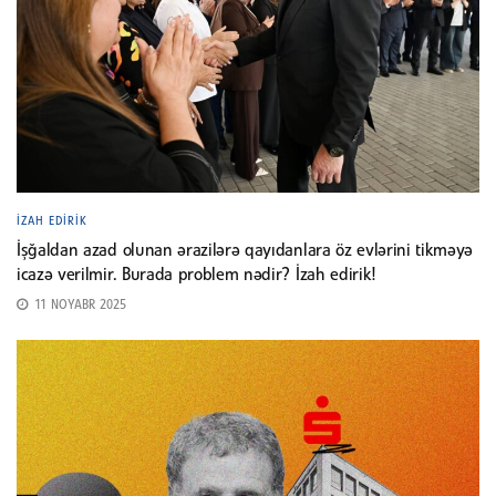
İZAH EDIRIK
İşğaldan azad olunan ərazilərə qayıdanlara öz evlərini tikməyə
icazə verilmir. Burada problem nədir? İzah edirik!
11 NOYABR 2025