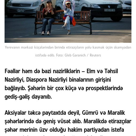
Yerevanın mərkəzi küçələrindən birində etirazçıların yolu kəsmək üçün skamyadan
istifadə edib. Foto: Gleb Garanich / Reuters
Fəallar həm də bəzi nazirliklərin – Elm və Təhsil
Nazirliyi, Diaspora Nazirliyi binalarının girişini
bağlayıb. Şəhərin bir çox küçə və prospektlərində
gediş-gəliş dayanıb.
Aksiyalar təkcə paytaxtda deyil, Gümrü və Maralik
şəhərlərində də geniş vüsət alıb. Maralikdə etirazçılar
şəhər merinin üzv olduğu hakim partiyadan istefa