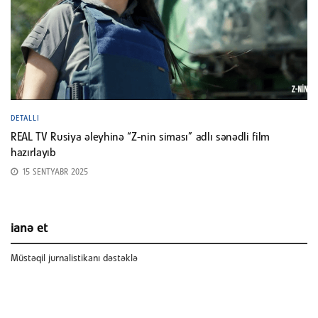
DETALLI
REAL TV Rusiya əleyhinə “Z-nin siması” adlı sənədli film
hazırlayıb
15 SENTYABR 2025
ianə et
Müstəqil jurnalistikanı dəstəklə