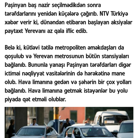
Paşinyan baş nazir seçilmədikdən sonra
tərəfdarlarını yenidən küçələrə çağırıb. NTV Türkiyə
xəbər verir ki, dünəndən etibarən başlayan aksiyalar
paytaxt Yerevanı az qala iflic edib.
Belə ki, kütləvi tətilə metropoliten əməkdaşları da
qoşulub və Yerevan metrosunun bütün stansiyaları
bağlanıb. Bununla yanaşı Paşinyan tərəfdarları digər
ictimai nəqliyyat vasitələrinin də hərəkətinə mane
olub. Hava limanına gedən və şəhərin bir çox yolları
bağlanıb. Hava limanına getmək istəyənlər bu yolu
piyada qət etməli olublar.