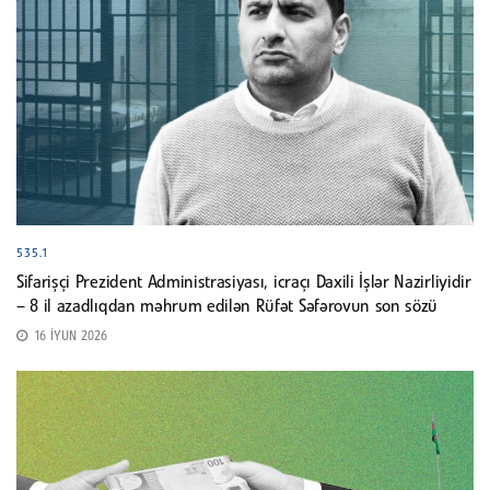
535.1
Sifarişçi Prezident Administrasiyası, icraçı Daxili İşlər Nazirliyidir
– 8 il azadlıqdan məhrum edilən Rüfət Səfərovun son sözü
16 İYUN 2026