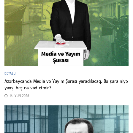
DETALLI
Azərbaycanda Media və Yayım Şurası yaradılacaq. Bu şura niyə
yaxşı heç nə vəd etmir?
16 İYUN 2026