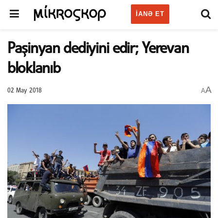
IANƏ ET
Paşinyan dediyini edir; Yerevan
bloklanıb
A
A
02 May 2018