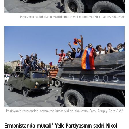
Paşinyanın tərəfdarları paytaxtda bütün yolları bloklayıb. Foto: Sergey Grits / AP
Paşinyanın tərəfdarları paytaxtda bütün yolları bloklayıb. Foto: Sergey Grits / AP
Ermənistanda müxalif Yelk Partiyasının sədri Nikol