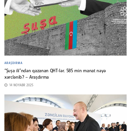
ARAŞDIRMA
“Şuşa ili”ndən qazanan QHT-lər. 585 min manat nəyə
xərclənib? – Araşdırma
14 NOYABR 2025