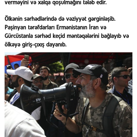
verməyini və xalqa qoşulmağını tələb edir.
Ölkənin sərhədlərində də vəziyyət gərginləşib.
Paşinyan tərəfdarları Ermənistanın İran və
Gürcüstanla sərhəd keçid məntəqələrini bağlayıb və
ölkəyə giriş-çıxış dayanıb.