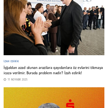
İZAH EDIRIK
İşğaldan azad olunan ərazilərə qayıdanlara öz evlərini tikməyə
icazə verilmir. Burada problem nədir? İzah edirik!
11 NOYABR 2025