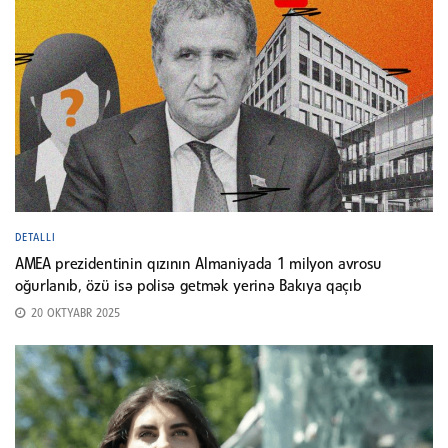
DETALLI
AMEA prezidentinin qızının Almaniyada 1 milyon avrosu
oğurlanıb, özü isə polisə getmək yerinə Bakıya qaçıb
20 OKTYABR 2025