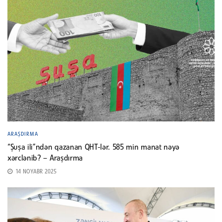
ARAŞDIRMA
“Şuşa ili”ndən qazanan QHT-lər. 585 min manat nəyə
xərclənib? – Araşdırma
14 NOYABR 2025