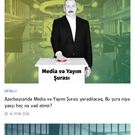
DETALLI
Azərbaycanda Media və Yayım Şurası yaradılacaq. Bu şura niyə
yaxşı heç nə vəd etmir?
16 İYUN 2026