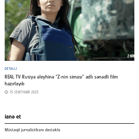
DETALLI
REAL TV Rusiya əleyhinə “Z-nin siması” adlı sənədli film
hazırlayıb
15 SENTYABR 2025
ianə et
Müstəqil jurnalistikanı dəstəklə