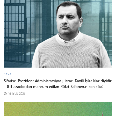
535.1
Sifarişçi Prezident Administrasiyası, icraçı Daxili İşlər Nazirliyidir
– 8 il azadlıqdan məhrum edilən Rüfət Səfərovun son sözü
16 İYUN 2026