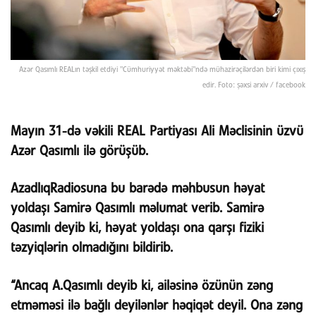
Azər Qasımlı REALın təşkil etdiyi "Cümhuriyyət məktəbi"ndə mühazirəçilərdən biri kimi çıxış
edir. Foto: şəxsi arxiv / facebook
Mayın 31-də vəkili REAL Partiyası Ali Məclisinin üzvü
Azər Qasımlı ilə görüşüb.
AzadlıqRadiosuna bu barədə məhbusun həyat
yoldaşı Samirə Qasımlı məlumat verib. Samirə
Qasımlı deyib ki,
həyat yoldaşı ona qarşı fiziki
təzyiqlərin olmadığını bildirib
.
“Ancaq
A.Qasımlı deyib ki, ailəsinə özünün zəng
etməməsi ilə bağlı deyilənlər həqiqət deyil. Ona zəng