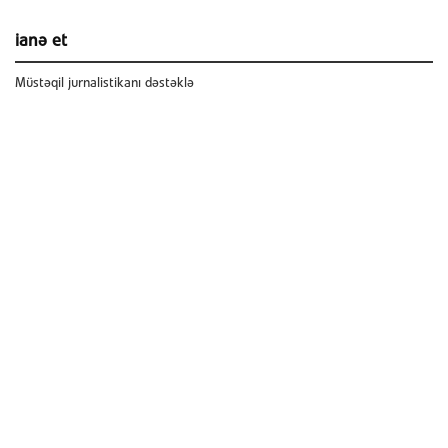
ianə et
Müstəqil jurnalistikanı dəstəklə