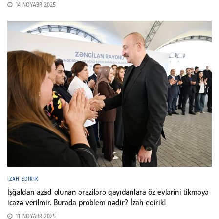
14 NOYABR 2025
İZAH EDIRIK
İşğaldan azad olunan ərazilərə qayıdanlara öz evlərini tikməyə
icazə verilmir. Burada problem nədir? İzah edirik!
11 NOYABR 2025