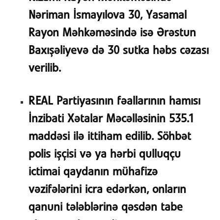
Nəriman İsmayılova 30, Yasamal
Rayon Məhkəməsində isə Ərəstun
Baxışəliyevə də 30 sutka həbs cəzası
verilib.
REAL Partiyasının fəallarının hamısı
İnzibati Xətalar Məcəlləsinin 535.1
maddəsi ilə ittiham edilib. Söhbət
polis işçisi və ya hərbi qulluqçu
ictimai qaydanın mühafizə
vəzifələrini icra edərkən, onların
qanuni tələblərinə qəsdən tabe