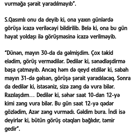
vurmağa şərait yaradılmayıb
”.
S.Qasımlı onu da deyib ki, ona yaxın günlərdə
görüşə icazə veriləcəyi bildirilib. Belə ki, ona bu gün
həyat yoldaşı ilə görüşməsinə icazə verilməyib.
“Dünən, mayın 30-da da gəlmişdim. Çox təkid
elədim, görüş vermədilər. Dedilər ki, sənədləşdirmə
başa çatmayıb. Ancaq həm də qeyd etdilər ki, sabah
mayın 31-də gəlsən, görüşə şərait yaradılacaq. Sonra
da dedilər ki, istəsəniz, sizə zəng də vura bilər.
Razılaşdım… Dedilər ki, səhər saat 10-dan 12-yə
kimi zəng vura bilər. Bu gün saat 12-yə qədər
gözlədim, Azər zəng vurmadı.
Gəldim bura. İndi isə
deyirlər ki, bütün görüş otaqları bağlıdır, təmir
gedir
”.