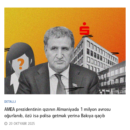
DETALLI
AMEA prezidentinin qızının Almaniyada 1 milyon avrosu
oğurlanıb, özü isə polisə getmək yerinə Bakıya qaçıb
20 OKTYABR 2025