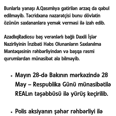
Bunlarla yanaşı A.Qasımlıya gətirilən ərzaq da qəbul
edilməyib
. Təcridxana nəzarətçisi bunu dövlətin
özünün saxlananlara yemək verməsi ilə izah edib.
AzadlıqRadiosu baş verənlərlı bağlı Daxili İşlər
Nazirliyinin İnzibati Həbs Olunanların Saxlanılma
Məntəqəsinin rəhbərliyindən və başqa rəsmi
qurumlardan münasibət ala bilməyib.
Mayın 28-də Bakının mərkəzində 28
May – Respublika Günü münasibətilə
REALın təşəbbüsü ilə yürüş keçirilib.
Polis aksiyanın şəhər rəhbərliyi ilə