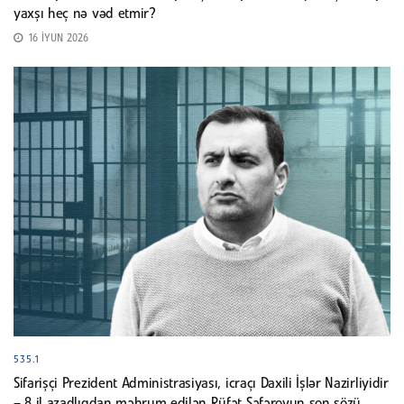
yaxşı heç nə vəd etmir?
16 İYUN 2026
535.1
Sifarişçi Prezident Administrasiyası, icraçı Daxili İşlər Nazirliyidir
– 8 il azadlıqdan məhrum edilən Rüfət Səfərovun son sözü