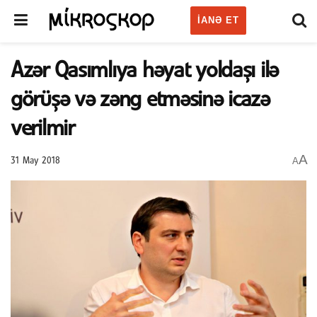
IANƏ ET
Azər Qasımlıya həyat yoldaşı ilə
görüşə və zəng etməsinə icazə
verilmir
A
A
31 May 2018