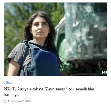
DETALLI
REAL TV Rusiya əleyhinə “Z-nin siması” adlı sənədli film
hazırlayıb
15 SENTYABR 2025