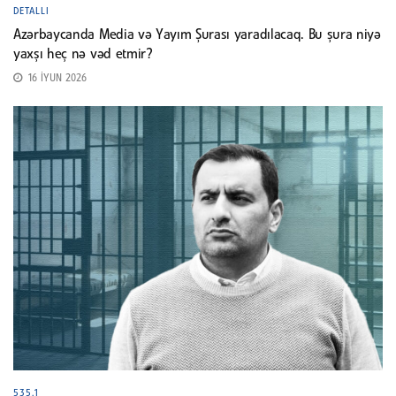
DETALLI
Azərbaycanda Media və Yayım Şurası yaradılacaq. Bu şura niyə
yaxşı heç nə vəd etmir?
16 İYUN 2026
535.1