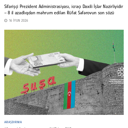
Sifarişçi Prezident Administrasiyası, icraçı Daxili İşlər Nazirliyidir
– 8 il azadlıqdan məhrum edilən Rüfət Səfərovun son sözü
16 İYUN 2026
ARAŞDIRMA