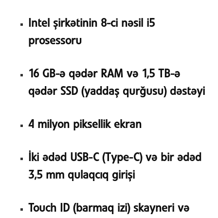
Intel şirkətinin 8-ci nəsil i5
prosessoru
16 GB-ə qədər RAM və 1,5 TB-ə
qədər SSD (yaddaş qurğusu) dəstəyi
4 milyon piksellik ekran
İki ədəd USB-C (Type-C) və bir ədəd
3,5 mm qulaqcıq girişi
Touch ID (barmaq izi) skayneri və