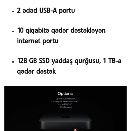
2 ədəd USB-A portu
10 qiqabitə qədər dəstəkləyən
internet portu
128 GB SSD yaddaş qurğusu, 1 TB-a
qədər dəstək