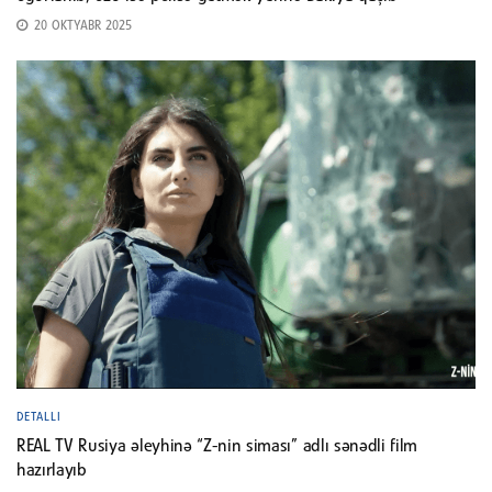
20 OKTYABR 2025
DETALLI
REAL TV Rusiya əleyhinə “Z-nin siması” adlı sənədli film
hazırlayıb