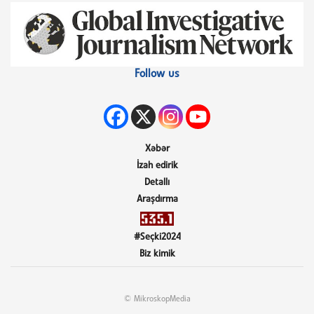
Follow us
Xəbər
İzah edirik
Detallı
Araşdırma
#Seçki2024
Biz kimik
© MikroskopMedia