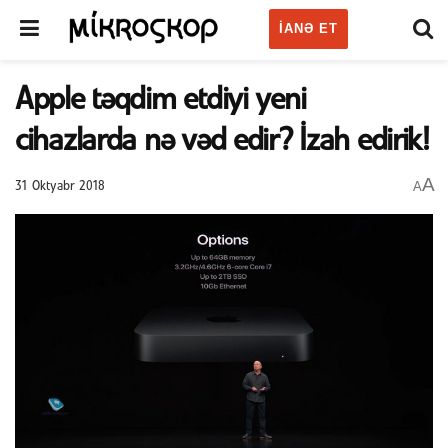
IANƏ ET
Apple təqdim etdiyi yeni
cihazlarda nə vəd edir? İzah edirik!
A
A
31 Oktyabr 2018