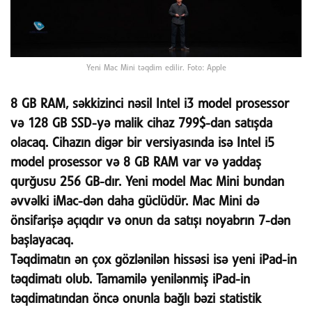
Yeni Mac Mini təqdim edilir. Foto: Apple
8 GB RAM, səkkizinci nəsil Intel i3 model prosessor
və 128 GB SSD-yə malik cihaz 799$-dan satışda
olacaq. Cihazın digər bir versiyasında isə Intel i5
model prosessor və 8 GB RAM var və yaddaş
qurğusu 256 GB-dır. Yeni model Mac Mini bundan
əvvəlki iMac-dən daha güclüdür. Mac Mini də
önsifarişə açıqdır və onun da satışı noyabrın 7-dən
başlayacaq.
Təqdimatın ən çox gözlənilən hissəsi isə yeni iPad-in
təqdimatı olub. Tamamilə yenilənmiş iPad-in
təqdimatından öncə onunla bağlı bəzi statistik