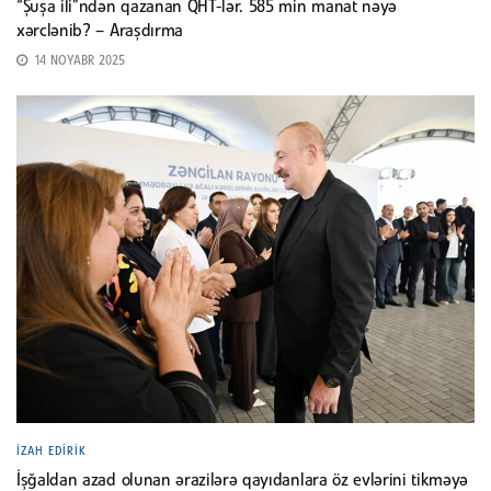
“Şuşa ili”ndən qazanan QHT-lər. 585 min manat nəyə
xərclənib? – Araşdırma
14 NOYABR 2025
İZAH EDIRIK
İşğaldan azad olunan ərazilərə qayıdanlara öz evlərini tikməyə