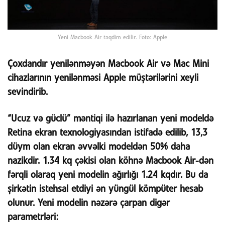
Yeni Macbook Air təqdim edilir. Foto: Apple
Çoxdandır yenilənməyən Macbook Air və Mac Mini
cihazlarının yenilənməsi Apple müştərilərini xeyli
sevindirib.
“Ucuz və güclü” məntiqi ilə hazırlanan yeni modeldə
Retina ekran texnologiyasından istifadə edilib, 13,3
düym olan ekran əvvəlki modeldən 50% daha
nazikdir. 1.34 kq çəkisi olan köhnə Macbook Air-dən
fərqli olaraq yeni modelin ağırlığı 1.24 kqdır. Bu da
şirkətin istehsal etdiyi ən yüngül kömpüter hesab
olunur. Yeni modelin nəzərə çarpan digər
parametrləri: