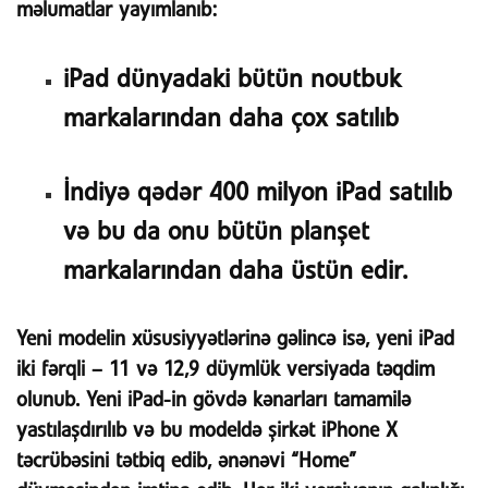
məlumatlar yayımlanıb:
iPad dünyadaki bütün noutbuk
markalarından daha çox satılıb
İndiyə qədər 400 milyon iPad satılıb
və bu da onu bütün planşet
markalarından daha üstün edir.
Yeni modelin xüsusiyyətlərinə gəlincə isə, yeni iPad
iki fərqli – 11 və 12,9 düymlük versiyada təqdim
olunub. Yeni iPad-in gövdə kənarları tamamilə
yastılaşdırılıb və bu modeldə şirkət iPhone X
təcrübəsini tətbiq edib, ənənəvi “Home”