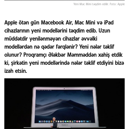
Yeni Mac Mini təqdim edilir. Foto: Apple
Apple ötən gün Macebook Air, Mac Mini və iPad
cihazlarının yeni modellərini təqdim edib. Uzun
müddətdir yenilənməyən cihazlar əvvəlki
modellərdən nə qədər fərqlənir? Yeni nələr təklif
olunur? Proqramçı Ələkbər Məmməddən xahiş etdik
ki, şirkətin yeni modellərində nələr təklif etdiyini bizə
izah etsin.