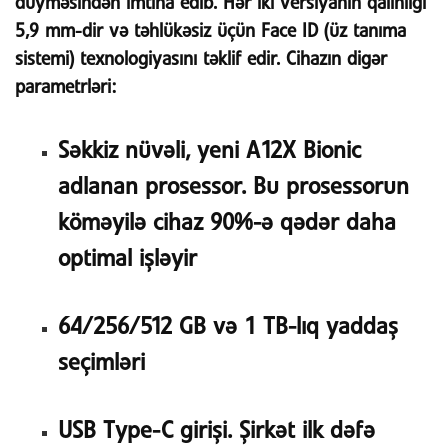
düyməsindən imtina edib. Hər iki versiyanın qalınlığı
5,9 mm-dir və təhlükəsiz üçün Face ID (üz tanıma
sistemi) texnologiyasını təklif edir. Cihazın digər
parametrləri:
Səkkiz nüvəli, yeni A12X Bionic
adlanan prosessor. Bu prosessorun
köməyilə cihaz 90%-ə qədər daha
optimal işləyir
64/256/512 GB və 1 TB-lıq yaddaş
seçimləri
USB Type-C girişi. Şirkət ilk dəfə