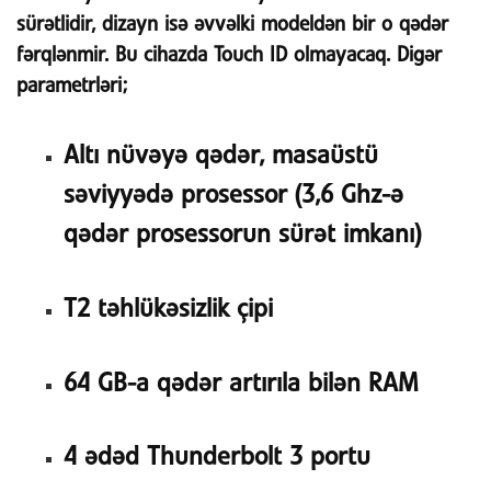
sürətlidir, dizayn isə əvvəlki modeldən bir o qədər
fərqlənmir. Bu cihazda Touch ID olmayacaq. Digər
parametrləri;
Altı nüvəyə qədər, masaüstü
səviyyədə prosessor (3,6 Ghz-ə
qədər prosessorun sürət imkanı)
T2 təhlükəsizlik çipi
64 GB-a qədər artırıla bilən RAM
4 ədəd Thunderbolt 3 portu