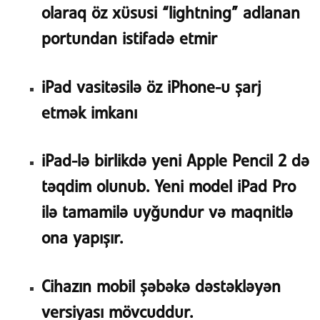
olaraq öz xüsusi “lightning” adlanan
portundan istifadə etmir
iPad vasitəsilə öz iPhone-u şarj
etmək imkanı
iPad-lə birlikdə yeni Apple Pencil 2 də
təqdim olunub. Yeni model iPad Pro
ilə tamamilə uyğundur və maqnitlə
ona yapışır.
Cihazın mobil şəbəkə dəstəkləyən
versiyası mövcuddur.