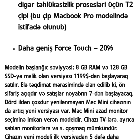
digər təhlükəsizlik prosesləri üçün T2
çipi (bu çip Macbook Pro modelində
istifadə olunub)
Daha geniş Force Touch – 20%
Modelin başlanğıc səviyyəsi; 8 GB RAM və 128 GB
SSD-yə malik olan versiyası 1199$-dan başlayaraq
satılır. Elə təqdimat mərasimində elan edilib ki, ön
sifariş açıqdır və satışlar noyabrın 7-dən başlayacaq.
Dörd ildən çoxdur yenilənməyən Mac Mini cihazının
da artıq yeni versiyası var. Mac Mini azad monitor
seçiminə imkan verən modeldir. Cihazı TV-lərə, ayrıca
satılan monitorlara və s. qoşmaq mümkündür.
Cihazın yeni modeli ilk versiyadan 5 dəfə daha