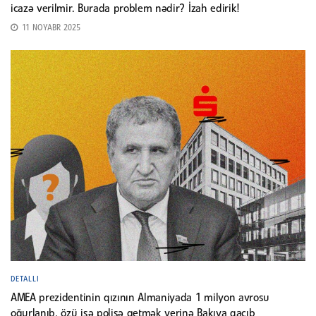
icazə verilmir. Burada problem nədir? İzah edirik!
11 NOYABR 2025
DETALLI
AMEA prezidentinin qızının Almaniyada 1 milyon avrosu
oğurlanıb, özü isə polisə getmək yerinə Bakıya qaçıb