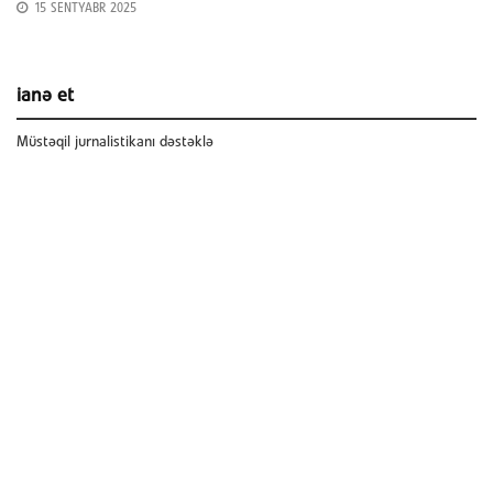
15 SENTYABR 2025
ianə et
Müstəqil jurnalistikanı dəstəklə