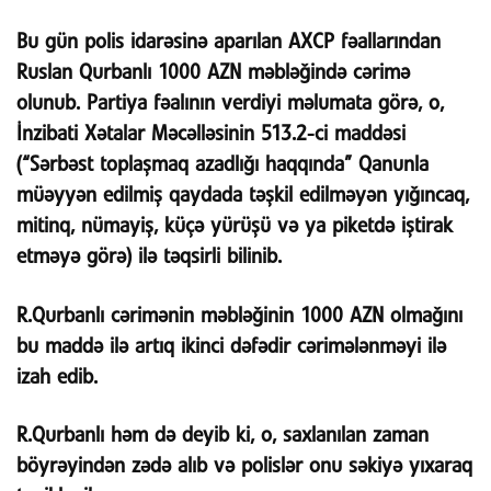
Bu gün polis idarəsinə aparılan AXCP fəallarından
Ruslan Qurbanlı 1000 AZN məbləğində cərimə
olunub. Partiya fəalının verdiyi məlumata görə, o,
İnzibati Xətalar Məcəlləsinin 513.2-ci maddəsi
(“Sərbəst toplaşmaq azadlığı haqqında” Qanunla
müəyyən edilmiş qaydada təşkil edilməyən yığıncaq,
mitinq, nümayiş, küçə yürüşü və ya piketdə iştirak
etməyə görə) ilə təqsirli bilinib.
R.Qurbanlı cərimənin məbləğinin 1000 AZN olmağını
bu maddə ilə artıq ikinci dəfədir cərimələnməyi ilə
izah edib.
R.Qurbanlı həm də deyib ki, o, saxlanılan zaman
böyrəyindən zədə alıb və polislər onu səkiyə yıxaraq