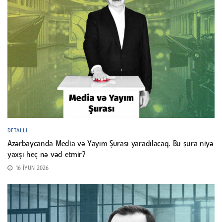
DETALLI
Azərbaycanda Media və Yayım Şurası yaradılacaq. Bu şura niyə
yaxşı heç nə vəd etmir?
16 İYUN 2026