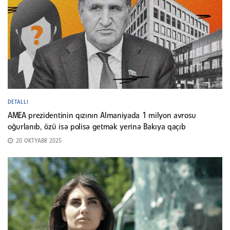
DETALLI
AMEA prezidentinin qızının Almaniyada 1 milyon avrosu
oğurlanıb, özü isə polisə getmək yerinə Bakıya qaçıb
20 OKTYABR 2025