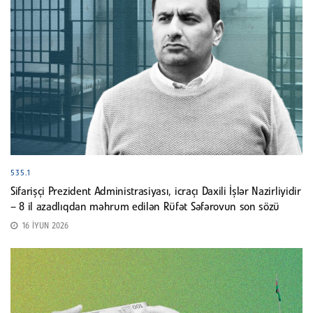
535.1
Sifarişçi Prezident Administrasiyası, icraçı Daxili İşlər Nazirliyidir
– 8 il azadlıqdan məhrum edilən Rüfət Səfərovun son sözü
16 İYUN 2026