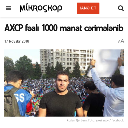
IANƏ ET
AXCP fəalı 1000 manat cərimələnib
A
A
17 Noyabr 2018
Ruslan Qurbanlı. Foto: şəxsi arxiv / facebook