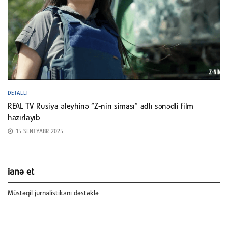
DETALLI
REAL TV Rusiya əleyhinə “Z-nin siması” adlı sənədli film
hazırlayıb
15 SENTYABR 2025
ianə et
Müstəqil jurnalistikanı dəstəklə