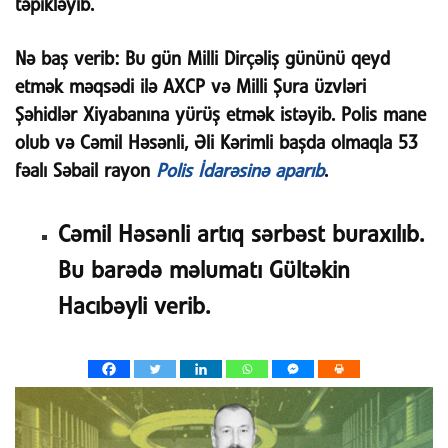
təpikləyib.
Nə baş verib:
Bu gün Milli Dirçəliş gününü qeyd
etmək məqsədi ilə AXCP və Milli Şura üzvləri
Şəhidlər Xiyabanına yürüş etmək istəyib. Polis mane
olub və Cəmil Həsənli, Əli Kərimli başda olmaqla 53
fəalı Səbail rayon
Polis İdarəsinə aparıb
.
Cəmil Həsənli artıq sərbəst buraxılıb.
Bu barədə məlumatı Gültəkin
Hacıbəyli verib.