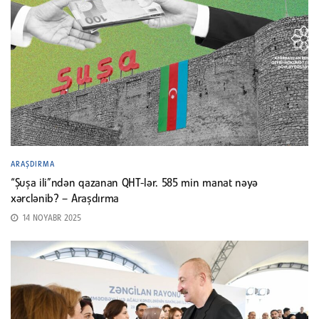
ARAŞDIRMA
“Şuşa ili”ndən qazanan QHT-lər. 585 min manat nəyə
xərclənib? – Araşdırma
14 NOYABR 2025