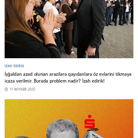
İZAH EDIRIK
İşğaldan azad olunan ərazilərə qayıdanlara öz evlərini tikməyə
icazə verilmir. Burada problem nədir? İzah edirik!
11 NOYABR 2025