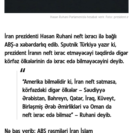
Həsən Ruhani Parlamentdə hesabat verir. Foto: president.ir
İran prezidenti Həsən Ruhani neft ixracı ilə bağlı
ABŞ-a xəbərdarlıq edib. Sputnik Türkiyə yazır ki,
prezident İranın neft ixrac etməyəcəyi təqdirdə digər
körfəz ölkələrinin də ixrac edə bilməyəcəyini deyib.
“Amerika bilməlidir ki, İran neft satmasa,
körfəzdəki digər ölkələr – Səudiyyə
Ərəbistan, Bəhreyn, Qətər, İraq, Küveyt,
Birləşmiş Ərəb Əmirlikləri və Oman da
neft ixrac edə bilməz” – Ruhani deyib.
Nə baş verib:
ABŞ rəsmiləri İran İslam