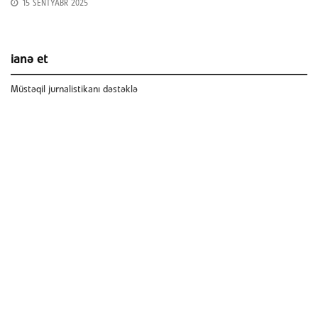
15 SENTYABR 2025
ianə et
Müstəqil jurnalistikanı dəstəklə