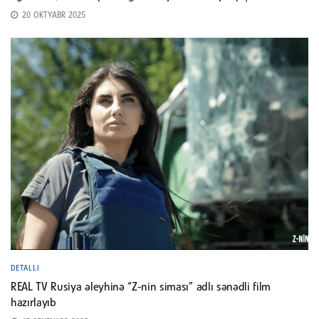
20 OKTYABR 2025
DETALLI
REAL TV Rusiya əleyhinə “Z-nin siması” adlı sənədli film
hazırlayıb