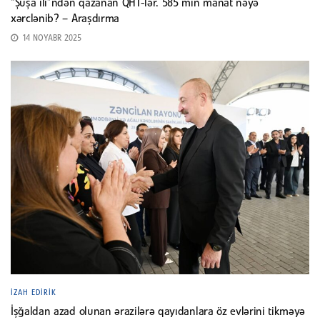
“Şuşa ili”ndən qazanan QHT-lər. 585 min manat nəyə
xərclənib? – Araşdırma
14 NOYABR 2025
İZAH EDIRIK
İşğaldan azad olunan ərazilərə qayıdanlara öz evlərini tikməyə