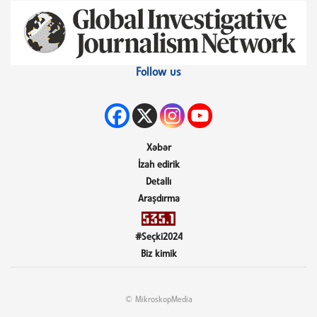
Follow us
Xəbər
İzah edirik
Detallı
Araşdırma
#Seçki2024
Biz kimik
© MikroskopMedia