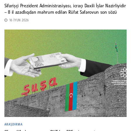
Sifarişçi Prezident Administrasiyası, icraçı Daxili İşlər Nazirliyidir
– 8 il azadlıqdan məhrum edilən Rüfət Səfərovun son sözü
16 İYUN 2026
ARAŞDIRMA