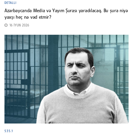
DETALLI
Azərbaycanda Media və Yayım Şurası yaradılacaq. Bu şura niyə
yaxşı heç nə vəd etmir?
16 İYUN 2026
535.1