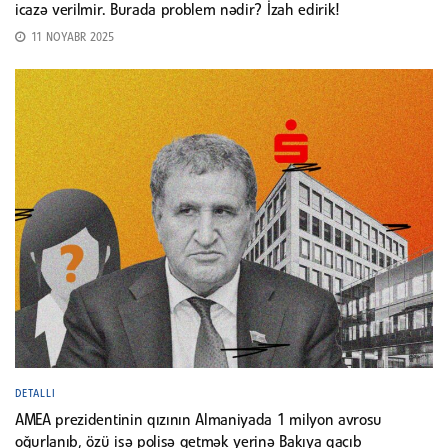
icazə verilmir. Burada problem nədir? İzah edirik!
11 NOYABR 2025
DETALLI
AMEA prezidentinin qızının Almaniyada 1 milyon avrosu
oğurlanıb, özü isə polisə getmək yerinə Bakıya qaçıb