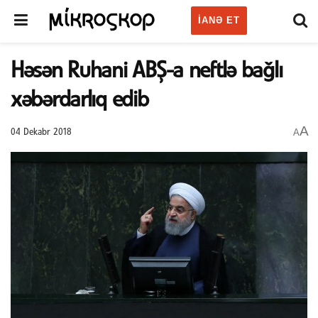
IANƏ ET
Həsən Ruhani ABŞ-a neftlə bağlı
xəbərdarlıq edib
A
A
04 Dekabr 2018