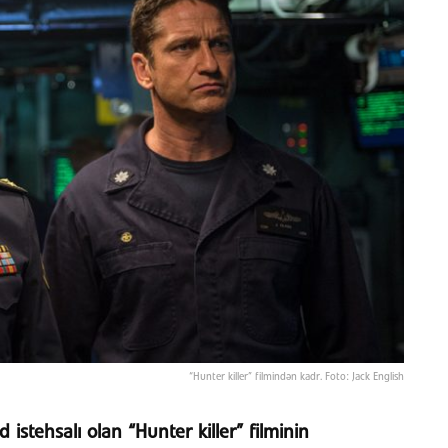
“Hunter killer” filmindən kadr. Foto: Jack English
istehsalı olan “Hunter killer” filminin