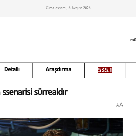
Cümə axşamı, 6 Avqust 2026
mü
Detallı
Araşdırma
n ssenarisi sürrealdır
A
A