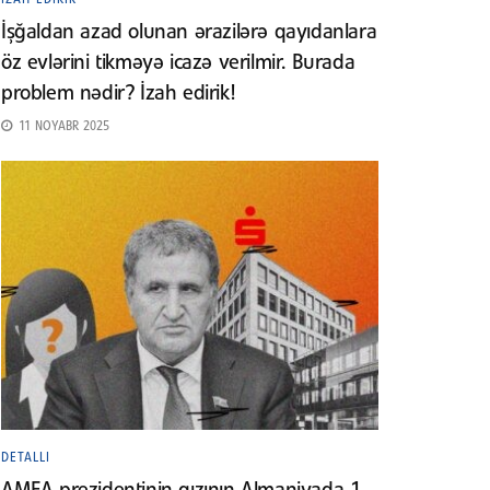
İşğaldan azad olunan ərazilərə qayıdanlara
öz evlərini tikməyə icazə verilmir. Burada
problem nədir? İzah edirik!
11 NOYABR 2025
DETALLI