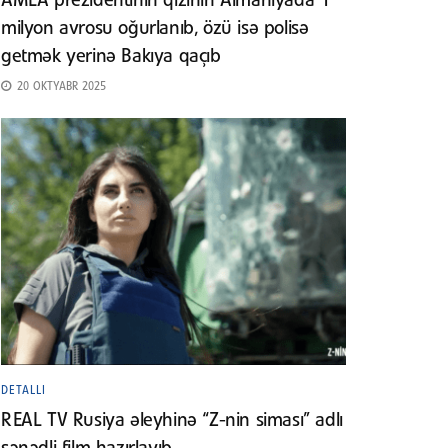
AMEA prezidentinin qızının Almaniyada 1
milyon avrosu oğurlanıb, özü isə polisə
getmək yerinə Bakıya qaçıb
20 OKTYABR 2025
DETALLI
REAL TV Rusiya əleyhinə “Z-nin siması” adlı