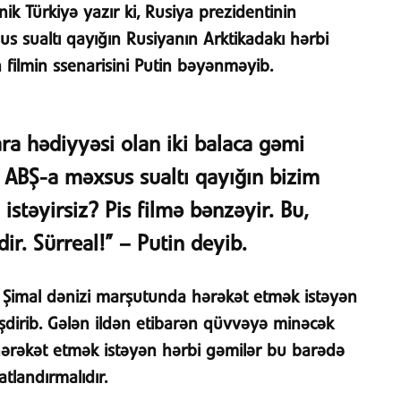
ik Türkiyə yazır ki, Rusiya prezidentinin
s sualtı qayığın Rusiyanın Arktikadakı hərbi
filmin ssenarisini Putin bəyənməyib.
ra hədiyyəsi olan iki balaca gəmi
. ABŞ-a məxsus sualtı qayığın bizim
istəyirsiz? Pis filmə bənzəyir. Bu,
ir. Sürreal!” – Putin deyib.
 Şimal dənizi marşutunda hərəkət etmək istəyən
yişdirib. Gələn ildən etibarən qüvvəyə minəcək
hərəkət etmək istəyən hərbi gəmilər bu barədə
tlandırmalıdır.