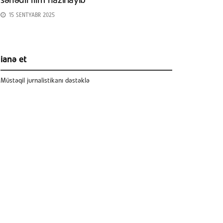
sənədli film hazırlayıb
15 SENTYABR 2025
ianə et
Müstəqil jurnalistikanı dəstəklə