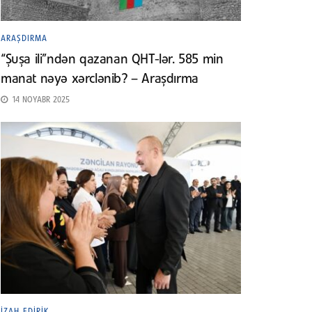
ARAŞDIRMA
“Şuşa ili”ndən qazanan QHT-lər. 585 min
manat nəyə xərclənib? – Araşdırma
14 NOYABR 2025
İZAH EDIRIK