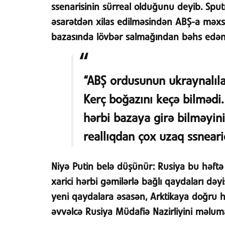
ssenarisinin sürreal olduğunu deyib. Sputn
əsarətdən xilas edilməsindən ABŞ-a məxsu
bazasında lövbər salmağından bəhs edən 
“ABŞ ordusunun ukraynalıla
Kerç boğazını keçə bilmədi
hərbi bazaya girə bilməyini 
reallıqdan çox uzaq ssnearid
Niyə Putin belə düşünür:
Rusiya bu həftə
xarici hərbi gəmilərlə bağlı qaydaları də
yeni qaydalara əsasən, Arktikaya doğru 
əvvəlcə Rusiya Müdafiə Nazirliyini məluma