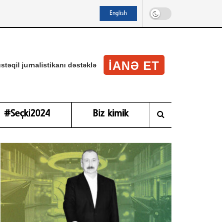
English
IANƏ ET
stəqil jurnalistikanı dəstəklə
#Seçki2024
Biz kimik