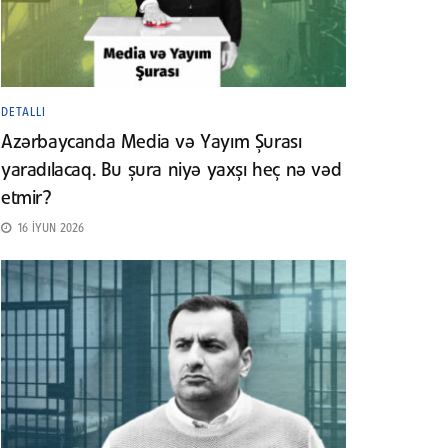
DETALLI
Azərbaycanda Media və Yayım Şurası
yaradılacaq. Bu şura niyə yaxşı heç nə vəd
etmir?
16 İYUN 2026