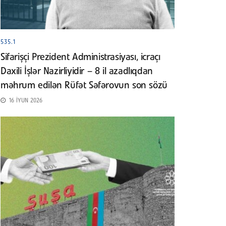
535.1
Sifarişçi Prezident Administrasiyası, icraçı
Daxili İşlər Nazirliyidir – 8 il azadlıqdan
məhrum edilən Rüfət Səfərovun son sözü
16 İYUN 2026