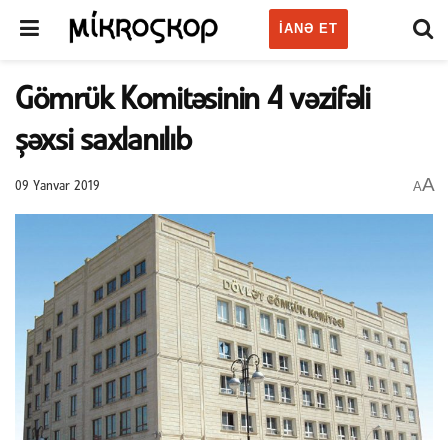
IANƏ ET
Gömrük Komitəsinin 4 vəzifəli
şəxsi saxlanılıb
A
A
09 Yanvar 2019