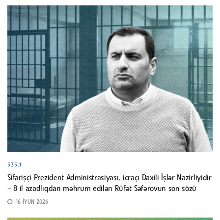
535.1
Sifarişçi Prezident Administrasiyası, icraçı Daxili İşlər Nazirliyidir
– 8 il azadlıqdan məhrum edilən Rüfət Səfərovun son sözü
16 İYUN 2026