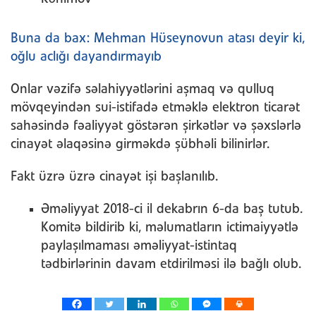
Buna da bax: Mehman Hüseynovun atası deyir ki,
oğlu aclığı dayandırmayıb
Onlar vəzifə səlahiyyətlərini aşmaq və qulluq
mövqeyindən sui-istifadə etməklə elektron ticarət
sahəsində fəaliyyət göstərən şirkətlər və şəxslərlə
cinayət əlaqəsinə girməkdə şübhəli bilinirlər.
Fakt üzrə üzrə cinayət işi başlanılıb.
Əməliyyat 2018-ci il dekabrın 6-da baş tutub.
Komitə bildirib ki, məlumatların ictimaiyyətlə
paylaşılmaması əməliyyat-istintaq
tədbirlərinin davam etdirilməsi ilə bağlı olub.