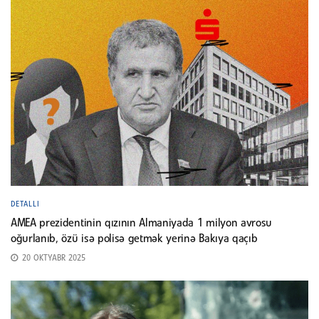
DETALLI
AMEA prezidentinin qızının Almaniyada 1 milyon avrosu
oğurlanıb, özü isə polisə getmək yerinə Bakıya qaçıb
20 OKTYABR 2025