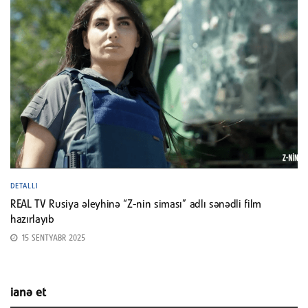
DETALLI
REAL TV Rusiya əleyhinə “Z-nin siması” adlı sənədli film
hazırlayıb
15 SENTYABR 2025
ianə et