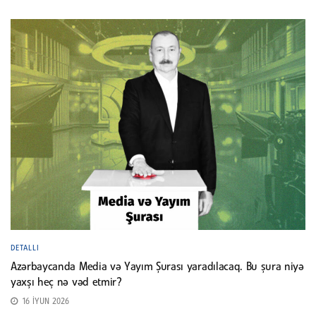
DETALLI
Azərbaycanda Media və Yayım Şurası yaradılacaq. Bu şura niyə
yaxşı heç nə vəd etmir?
16 İYUN 2026