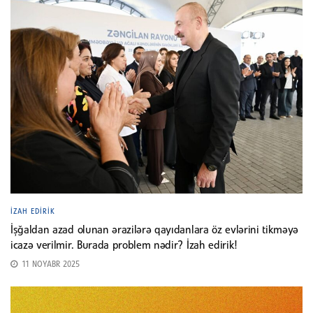
İZAH EDIRIK
İşğaldan azad olunan ərazilərə qayıdanlara öz evlərini tikməyə
icazə verilmir. Burada problem nədir? İzah edirik!
11 NOYABR 2025