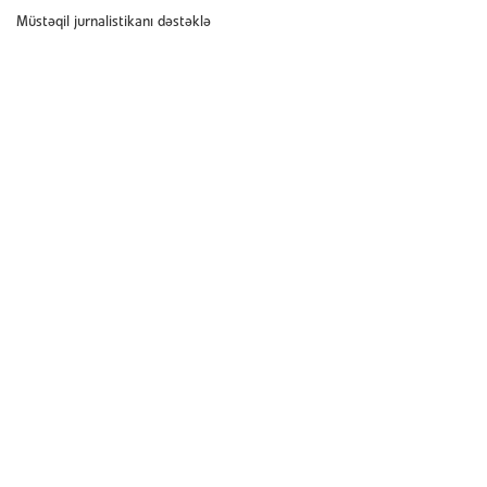
Müstəqil jurnalistikanı dəstəklə