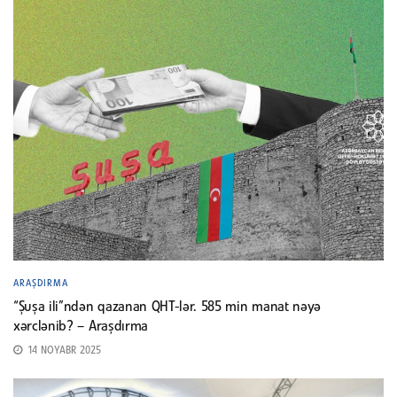
ARAŞDIRMA
“Şuşa ili”ndən qazanan QHT-lər. 585 min manat nəyə
xərclənib? – Araşdırma
14 NOYABR 2025