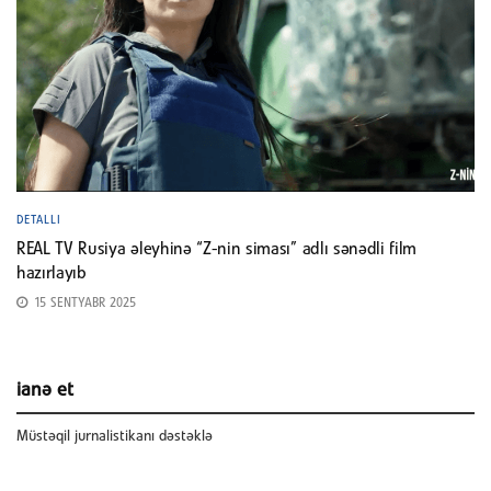
DETALLI
REAL TV Rusiya əleyhinə “Z-nin siması” adlı sənədli film
hazırlayıb
15 SENTYABR 2025
ianə et
Müstəqil jurnalistikanı dəstəklə