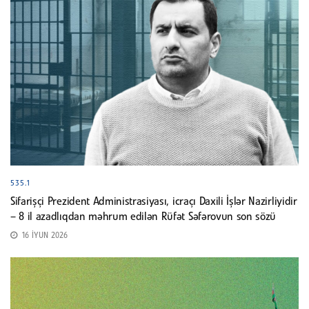
535.1
Sifarişçi Prezident Administrasiyası, icraçı Daxili İşlər Nazirliyidir
– 8 il azadlıqdan məhrum edilən Rüfət Səfərovun son sözü
16 İYUN 2026