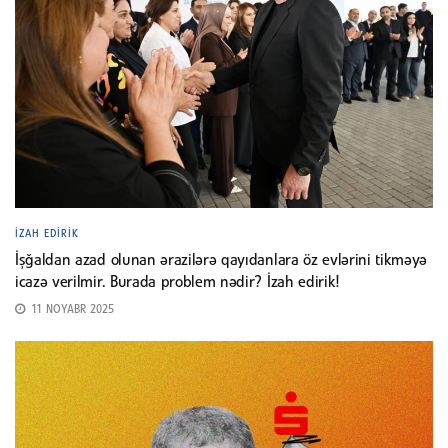
İZAH EDIRIK
İşğaldan azad olunan ərazilərə qayıdanlara öz evlərini tikməyə
icazə verilmir. Burada problem nədir? İzah edirik!
11 NOYABR 2025