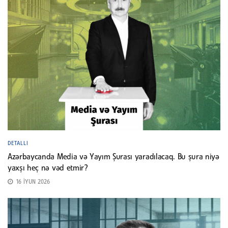
DETALLI
Azərbaycanda Media və Yayım Şurası yaradılacaq. Bu şura niyə
yaxşı heç nə vəd etmir?
16 İYUN 2026