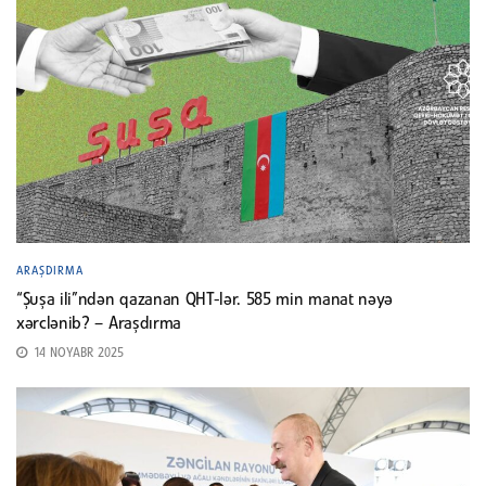
ARAŞDIRMA
“Şuşa ili”ndən qazanan QHT-lər. 585 min manat nəyə
xərclənib? – Araşdırma
14 NOYABR 2025