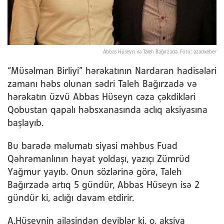
Abbas Hüseyn və Taleh Bağırzadə. Foto: azadxeber
“Müsəlman Birliyi” hərəkatının Nardaran hadisələri
zamanı həbs olunan sədri Taleh Bağırzadə və
hərəkatın üzvü Abbas Hüseyn cəza çəkdikləri
Qobustan qapalı həbsxanasında aclıq aksiyasına
başlayıb.
Bu barədə məlumatı siyasi məhbus Fuad
Qəhrəmanlının həyat yoldaşı, yazıçı Zümrüd
Yağmur yayıb. Onun sözlərinə görə, Taleh
Bağırzadə artıq 5 gündür, Abbas Hüseyn isə 2
gündür ki, aclığı davam etdirir.
A.Hüseynin ailəsindən deyiblər ki, o, aksiya