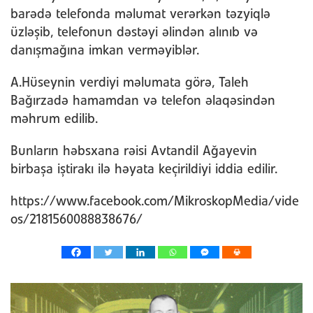
barədə telefonda məlumat verərkən təzyiqlə
üzləşib, telefonun dəstəyi əlindən alınıb və
danışmağına imkan verməyiblər.
A.Hüseynin verdiyi məlumata görə, Taleh
Bağırzadə hamamdan və telefon əlaqəsindən
məhrum edilib.
Bunların həbsxana rəisi Avtandil Ağayevin
birbaşa iştirakı ilə həyata keçirildiyi iddia edilir.
https://www.facebook.com/MikroskopMedia/vide
os/2181560088838676/