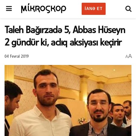
IANƏ ET
Taleh Bağırzadə 5, Abbas Hüseyn
2 gündür ki, aclıq aksiyası keçirir
A
A
04 Fevral 2019