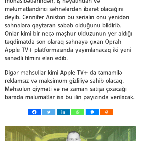
münasibətlərindən, iş həyatından və
məlumatlandırıcı səhnələrdən ibarət olacağını
deyib. Cennifer Aniston bu serialın onu yenidən
səhnələrə qaytaran səbəb olduğunu bildirib.
Onlar kimi bir neçə məşhur ulduzunun yer aldığı
təqdimatda son olaraq səhnəyə çıxan Oprah
Apple TV+ platformasında yayımlanacaq iki yeni
sənədli filmini elan edib.
Digər məhsullar kimi Apple TV+ da tamamilə
reklamsız və maksimum gizliliyə sahib olacaq.
Məhsulun qiyməti və nə zaman satışa çıxacağı
barədə məlumatlar isə bu ilin payızında veriləcək.