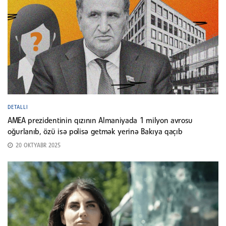
DETALLI
AMEA prezidentinin qızının Almaniyada 1 milyon avrosu
oğurlanıb, özü isə polisə getmək yerinə Bakıya qaçıb
20 OKTYABR 2025