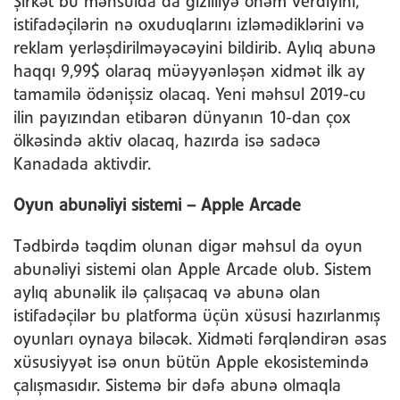
Şirkət bu məhsulda da gizliliyə önəm verdiyini,
istifadəçilərin nə oxuduqlarını izləmədiklərini və
reklam yerləşdirilməyəcəyini bildirib. Aylıq abunə
haqqı 9,99$ olaraq müəyyənləşən xidmət ilk ay
tamamilə ödənişsiz olacaq. Yeni məhsul 2019-cu
ilin payızından etibarən dünyanın 10-dan çox
ölkəsində aktiv olacaq, hazırda isə sadəcə
Kanadada aktivdir.
Oyun abunəliyi sistemi – Apple Arcade
Tədbirdə təqdim olunan digər məhsul da oyun
abunəliyi sistemi olan Apple Arcade olub. Sistem
aylıq abunəlik ilə çalışacaq və abunə olan
istifadəçilər bu platforma üçün xüsusi hazırlanmış
oyunları oynaya biləcək. Xidməti fərqləndirən əsas
xüsusiyyət isə onun bütün Apple ekosistemində
çalışmasıdır. Sistemə bir dəfə abunə olmaqla