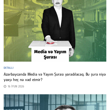
DETALLI
Azərbaycanda Media və Yayım Şurası yaradılacaq. Bu şura niyə
yaxşı heç nə vəd etmir?
16 İYUN 2026