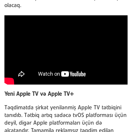
olacaq.
Yeni Apple TV və Apple TV+
Təqdimatda şirkət yenilənmiş Apple TV tətbiqini
tanıdıb. Tətbiq artıq sadəcə tvOS platforması üçün
deyil, digər Apple platformaları üçün də
əlçatandır. Tamamilə reklamsız təqdim edilən