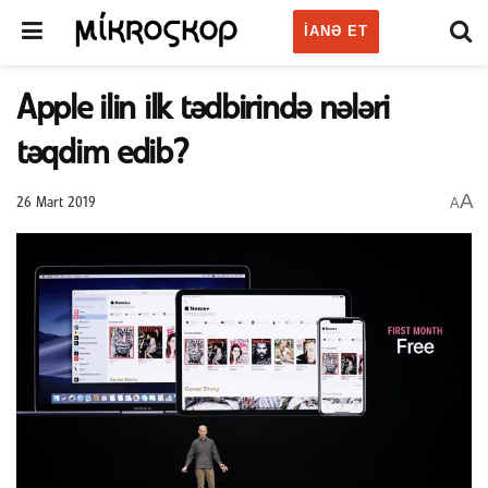
IANƏ ET
Apple ilin ilk tədbirində nələri
təqdim edib?
A
A
26 Mart 2019