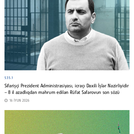
535.1
Sifarişçi Prezident Administrasiyası, icraçı Daxili İşlər Nazirliyidir
– 8 il azadlıqdan məhrum edilən Rüfət Səfərovun son sözü
16 İYUN 2026