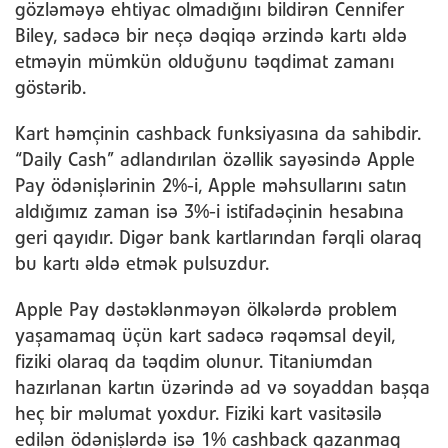
gözləməyə ehtiyac olmadığını bildirən Cennifer
Biley, sadəcə bir neçə dəqiqə ərzində kartı əldə
etməyin mümkün olduğunu təqdimat zamanı
göstərib.
Kart həmçinin cashback funksiyasına da sahibdir.
“Daily Cash” adlandırılan özəllik sayəsində Apple
Pay ödənişlərinin 2%-i, Apple məhsullarını satın
aldığımız zaman isə 3%-i istifadəçinin hesabına
geri qayıdır. Digər bank kartlarından fərqli olaraq
bu kartı əldə etmək pulsuzdur.
Apple Pay dəstəklənməyən ölkələrdə problem
yaşamamaq üçün kart sadəcə rəqəmsal deyil,
fiziki olaraq da təqdim olunur. Titaniumdan
hazırlanan kartın üzərində ad və soyaddan başqa
heç bir məlumat yoxdur. Fiziki kart vasitəsilə
edilən ödənişlərdə isə 1% cashback qazanmaq