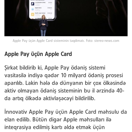
Apple Pay üçün Apple Card sisteminin təqdimatı. Foto: stereo-news.com
Apple Pay üçün Apple Card
Şirkət bildirib ki, Apple Pay ödəniş sistemi
vasitəsilə indiyə qədər 10 milyard ödəniş prosesi
aparılıb. Lakin hələ də dünyanın bir çox ölkəsində
aktiv olmayan ödəniş sisteminin bu il ərzində 40-
da artıq ölkədə aktivləşəcəyi bildirilib.
İnnovativ Apple Pay üçün Apple Card məhsulu da
elan edilib. Bütün digər Apple məhsulları ilə
inteqrasiya edilmiş kartı əldə etmək üçün