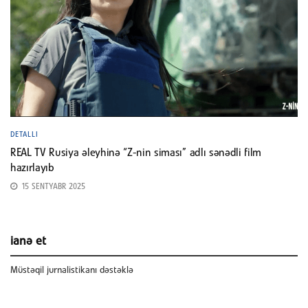
DETALLI
REAL TV Rusiya əleyhinə “Z-nin siması” adlı sənədli film
hazırlayıb
15 SENTYABR 2025
ianə et
Müstəqil jurnalistikanı dəstəklə