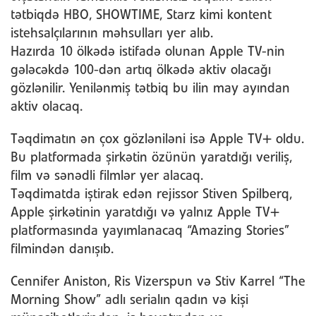
tətbiqdə HBO, SHOWTIME, Starz kimi kontent
istehsalçılarının məhsulları yer alıb.
Hazırda 10 ölkədə istifadə olunan Apple TV-nin
gələcəkdə 100-dən artıq ölkədə aktiv olacağı
gözlənilir. Yenilənmiş tətbiq bu ilin may ayından
aktiv olacaq.
Təqdimatın ən çox gözləniləni isə Apple TV+ oldu.
Bu platformada şirkətin özünün yaratdığı veriliş,
film və sənədli filmlər yer alacaq.
Təqdimatda iştirak edən rejissor Stiven Spilberq,
Apple şirkətinin yaratdığı və yalnız Apple TV+
platformasında yayımlanacaq “Amazing Stories”
filmindən danışıb.
Cennifer Aniston, Ris Vizerspun və Stiv Karrel “The
Morning Show” adlı serialın qadın və kişi