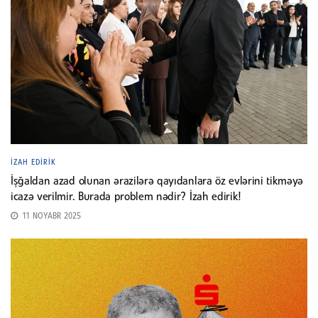
İZAH EDIRIK
İşğaldan azad olunan ərazilərə qayıdanlara öz evlərini tikməyə
icazə verilmir. Burada problem nədir? İzah edirik!
11 NOYABR 2025