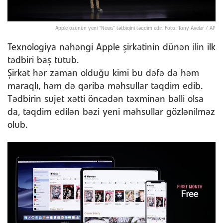
Apple özünün yeni “News” tətbiqini təqdim edir. Foto: Tony Avelar / AP
Texnologiya nəhəngi Apple şirkətinin dünən ilin ilk
tədbiri baş tutub.
Şirkət hər zaman olduğu kimi bu dəfə də həm
maraqlı, həm də qəribə məhsullar təqdim edib.
Tədbirin sujet xətti öncədən təxminən bəlli olsa
da, təqdim edilən bəzi yeni məhsullar gözlənilməz
olub.