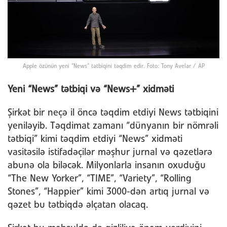
Apple özünün yeni “News” tətbiqini təqdim edir. Foto: Tony Avelar / AP
Yeni “News” tətbiqi və “News+” xidməti
Şirkət bir neçə il öncə təqdim etdiyi News tətbiqini
yeniləyib. Təqdimat zamanı “dünyanın bir nömrəli
tətbiqi” kimi təqdim etdiyi “News” xidməti
vasitəsilə istifadəçilər məşhur jurnal və qəzetlərə
abunə ola biləcək. Milyonlarla insanın oxuduğu
“The New Yorker”, “TIME”, “Variety”, “Rolling
Stones”, “Happier” kimi 3000-dən artıq jurnal və
qəzet bu tətbiqdə əlçatan olacaq.