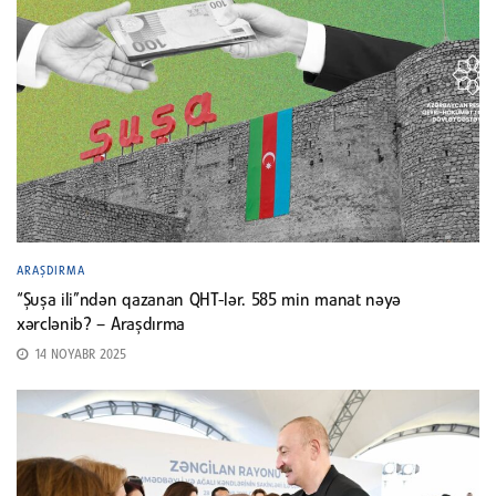
ARAŞDIRMA
“Şuşa ili”ndən qazanan QHT-lər. 585 min manat nəyə
xərclənib? – Araşdırma
14 NOYABR 2025