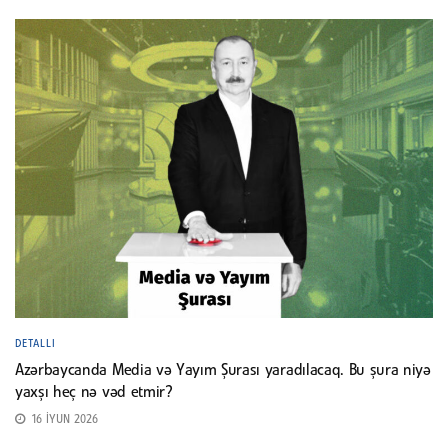
DETALLI
Azərbaycanda Media və Yayım Şurası yaradılacaq. Bu şura niyə
yaxşı heç nə vəd etmir?
16 İYUN 2026