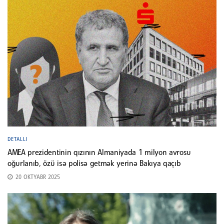
DETALLI
AMEA prezidentinin qızının Almaniyada 1 milyon avrosu
oğurlanıb, özü isə polisə getmək yerinə Bakıya qaçıb
20 OKTYABR 2025