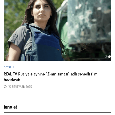
DETALLI
REAL TV Rusiya əleyhinə “Z-nin siması” adlı sənədli film
hazırlayıb
15 SENTYABR 2025
ianə et