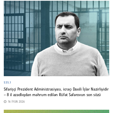
535.1
Sifarişçi Prezident Administrasiyası, icraçı Daxili İşlər Nazirliyidir
– 8 il azadlıqdan məhrum edilən Rüfət Səfərovun son sözü
16 İYUN 2026