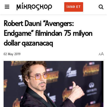
IANƏ ET
Robert Dauni “Avengers:
Endgame” filmindən 75 milyon
dollar qazanacaq
A
A
02 May 2019