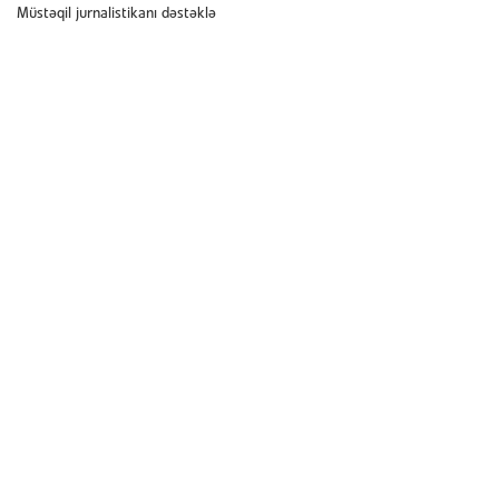
Müstəqil jurnalistikanı dəstəklə