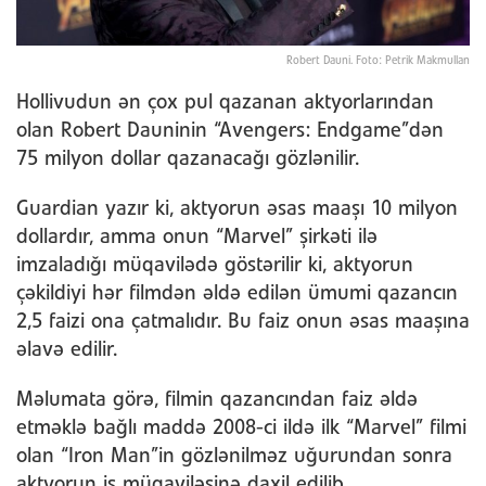
Robert Dauni. Foto: Petrik Makmullan
Hollivudun ən çox pul qazanan aktyorlarından
olan Robert Dauninin “Avengers: Endgame”dən
75 milyon dollar qazanacağı gözlənilir.
Guardian yazır ki, aktyorun əsas maaşı 10 milyon
dollardır, amma onun “Marvel” şirkəti ilə
imzaladığı müqavilədə göstərilir ki, aktyorun
çəkildiyi hər filmdən əldə edilən ümumi qazancın
2,5 faizi ona çatmalıdır. Bu faiz onun əsas maaşına
əlavə edilir.
Məlumata görə, filmin qazancından faiz əldə
etməklə bağlı maddə 2008-ci ildə ilk “Marvel” filmi
olan “Iron Man”in gözlənilməz uğurundan sonra
aktyorun iş müqaviləsinə daxil edilib.