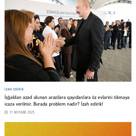
İZAH EDIRIK
İşğaldan azad olunan ərazilərə qayıdanlara öz evlərini tikməyə
icazə verilmir. Burada problem nədir? İzah edirik!
11 NOYABR 2025