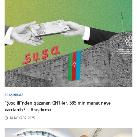
ARAŞDIRMA
“Şuşa ili”ndən qazanan QHT-lər. 585 min manat nəyə
xərclənib? – Araşdırma
14 NOYABR 2025