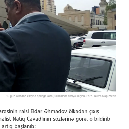
Bu gün ölkədən çıxışına qadağa olan jurnalistlər aksiya keçirib. Foto: mikroskop media
darəsinin rəisi Eldar Əhmədov ölkədən çıxış
alist Natiq Cavadlının sözlərinə görə, o bildirib
 artıq başlanıb: