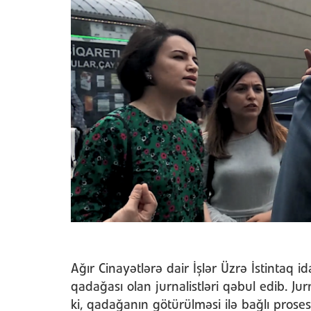
Ağır Cinayətlərə dair İşlər Üzrə İstintaq i
qadağası olan jurnalistləri qəbul edib. Jurn
ki, qadağanın götürülməsi ilə bağlı proses