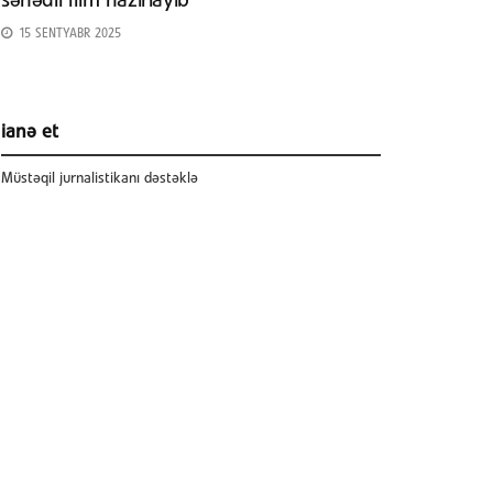
sənədli film hazırlayıb
15 SENTYABR 2025
ianə et
Müstəqil jurnalistikanı dəstəklə