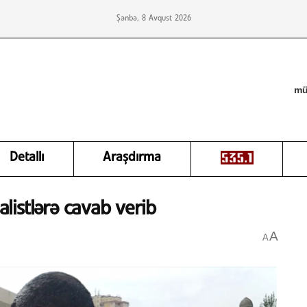
Şənbə, 8 Avqust 2026
mü
Detallı
Araşdırma
alistlərə cavab verib
A
A