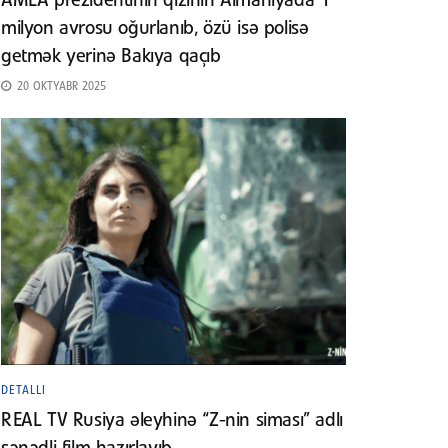
AMEA prezidentinin qızının Almaniyada 1
milyon avrosu oğurlanıb, özü isə polisə
getmək yerinə Bakıya qaçıb
20 OKTYABR 2025
DETALLI
REAL TV Rusiya əleyhinə “Z-nin siması” adlı