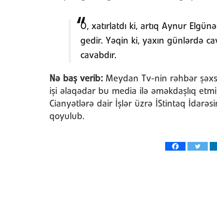
O, xatırlatdı ki, artıq Aynur Elgün
gedir. Yəqin ki, yaxın günlərdə cav
cavabdır.
Nə baş verib:
Meydan Tv-nin rəhbər şəxsləri
işi əlaqədar bu media ilə əməkdaşlıq etmiş
Cianyətlərə dair İşlər üzrə İStintaq İdarəs
qoyulub.