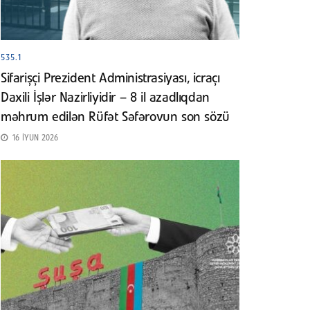
535.1
Sifarişçi Prezident Administrasiyası, icraçı
Daxili İşlər Nazirliyidir – 8 il azadlıqdan
məhrum edilən Rüfət Səfərovun son sözü
16 İYUN 2026