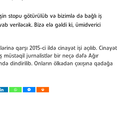
əşin stopu götürülüb və bizimlə də bağlı iş
ab veriləcək. Bizə elə gəldi ki, ümidverici
nə qarşı 2015-ci ildə cinayət işi açılıb. Cinayət
 müstəqil jurnalistlər bir neçə dəfə Ağır
ində dindirilib. Onların ölkədən çıxışına qadağa