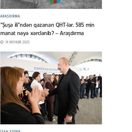
ARAŞDIRMA
“Şuşa ili”ndən qazanan QHT-lər. 585 min
manat nəyə xərclənib? – Araşdırma
14 NOYABR 2025
İZAH EDIRIK