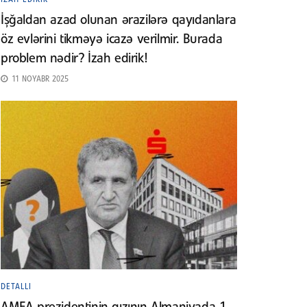
İşğaldan azad olunan ərazilərə qayıdanlara
öz evlərini tikməyə icazə verilmir. Burada
problem nədir? İzah edirik!
11 NOYABR 2025
DETALLI