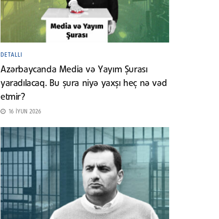
DETALLI
Azərbaycanda Media və Yayım Şurası
yaradılacaq. Bu şura niyə yaxşı heç nə vəd
etmir?
16 İYUN 2026