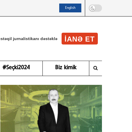
English
IANƏ ET
stəqil jurnalistikanı dəstəklə
#Seçki2024
Biz kimik