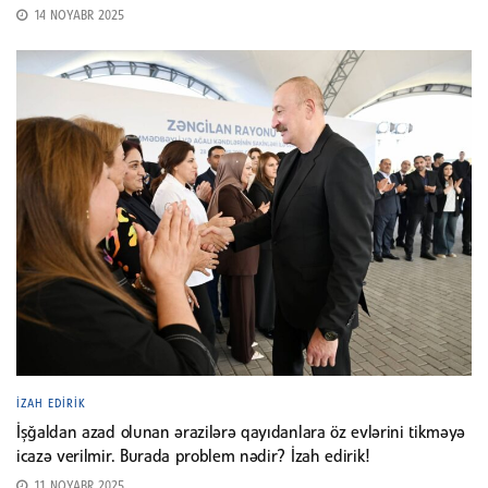
14 NOYABR 2025
İZAH EDIRIK
İşğaldan azad olunan ərazilərə qayıdanlara öz evlərini tikməyə
icazə verilmir. Burada problem nədir? İzah edirik!
11 NOYABR 2025