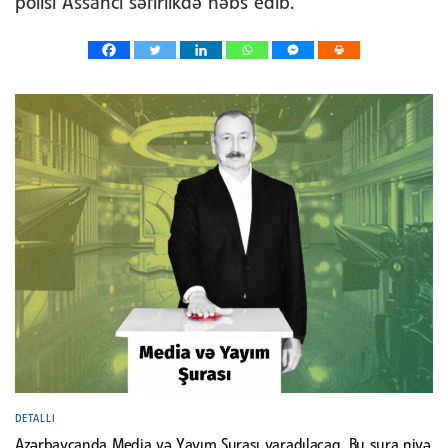
polisi Assancı səfirlikdə həbs edib.
DETALLI
Azərbaycanda Media və Yayım Şurası yaradılacaq. Bu şura niyə