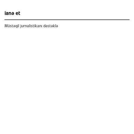
ianə et
Müstəqil jurnalistikanı dəstəklə