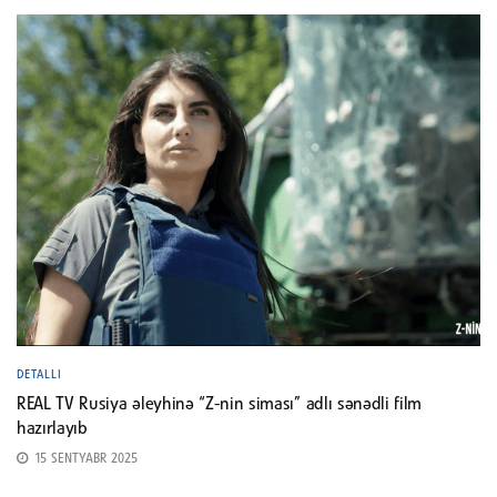
DETALLI
REAL TV Rusiya əleyhinə “Z-nin siması” adlı sənədli film
hazırlayıb
15 SENTYABR 2025