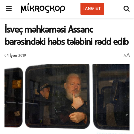
IANƏ ET
İsveç məhkəməsi Assanc
barəsindəki həbs tələbini rədd edib
A
A
04 İyun 2019