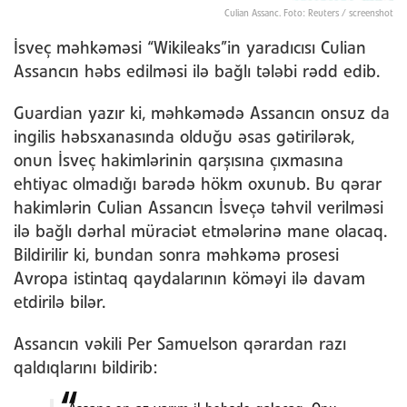
Culian Assanc. Foto: Reuters / screenshot
İsveç məhkəməsi “Wikileaks”in yaradıcısı Culian
Assancın həbs edilməsi ilə bağlı tələbi rədd edib.
Guardian yazır ki, məhkəmədə Assancın onsuz da
ingilis həbsxanasında olduğu əsas gətirilərək,
onun İsveç hakimlərinin qarşısına çıxmasına
ehtiyac olmadığı barədə hökm oxunub. Bu qərar
hakimlərin Culian Assancın İsveçə təhvil verilməsi
ilə bağlı dərhal müraciət etmələrinə mane olacaq.
Bildirilir ki, bundan sonra məhkəmə prosesi
Avropa istintaq qaydalarının köməyi ilə davam
etdirilə bilər.
Assancın vəkili Per Samuelson qərardan razı
qaldıqlarını bildirib: