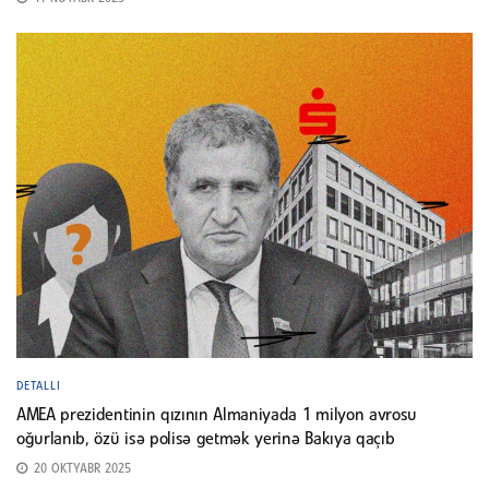
DETALLI
AMEA prezidentinin qızının Almaniyada 1 milyon avrosu
oğurlanıb, özü isə polisə getmək yerinə Bakıya qaçıb
20 OKTYABR 2025