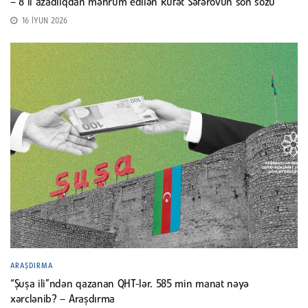
– 8 il azadlıqdan məhrum edilən Rüfət Səfərovun son sözü
16 İYUN 2026
ARAŞDIRMA
“Şuşa ili”ndən qazanan QHT-lər. 585 min manat nəyə
xərclənib? – Araşdırma