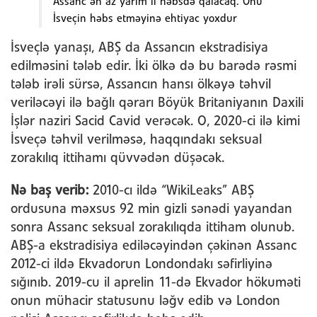
Assanc ən az yarım il həbsdə qalacaq. Onu
İsveçin həbs etməyinə ehtiyac yoxdur
İsveçlə yanaşı, ABŞ da Assancın ekstradisiya
edilməsini tələb edir. İki ölkə də bu barədə rəsmi
tələb irəli sürsə, Assancın hansı ölkəyə təhvil
veriləcəyi ilə bağlı qərarı Böyük Britaniyanın Daxili
İşlər naziri Sacid Cavid verəcək. O, 2020-ci ilə kimi
İsveçə təhvil verilməsə, haqqındakı seksual
zorakılıq ittihamı qüvvədən düşəcək.
Nə baş verib:
2010-cı ildə “WikiLeaks” ABŞ
ordusuna məxsus 92 min gizli sənədi yayandan
sonra Assanc seksual zorakılıqda ittiham olunub.
ABŞ-a ekstradisiya ediləcəyindən çəkinən Assanc
2012-ci ildə Ekvadorun Londondakı səfirliyinə
sığınıb. 2019-cu il aprelin 11-də Ekvador hökuməti
onun mühacir statusunu ləğv edib və London