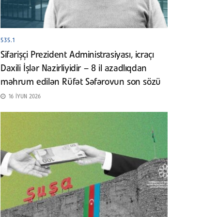
535.1
Sifarişçi Prezident Administrasiyası, icraçı
Daxili İşlər Nazirliyidir – 8 il azadlıqdan
məhrum edilən Rüfət Səfərovun son sözü
16 İYUN 2026