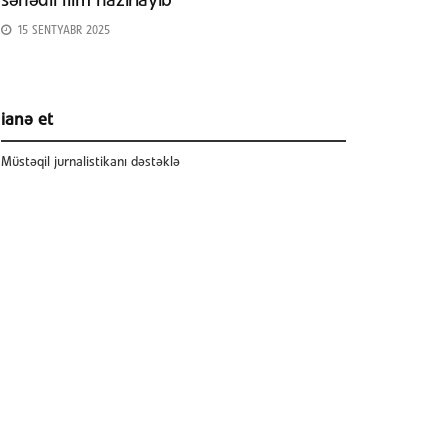
sənədli film hazırlayıb
15 SENTYABR 2025
ianə et
Müstəqil jurnalistikanı dəstəklə