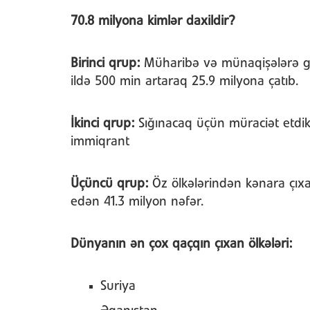
70.8 milyona kimlər daxildir?
Birinci qrup:
Müharibə və münaqişələrə görə
ildə 500 min artaraq 25.9 milyona çatıb.
İkinci qrup:
Sığınacaq üçün müraciət etdik
immiqrant
Üçüncü qrup:
Öz ölkələrindən kənara çıxa
edən 41.3 milyon nəfər.
Dünyanın ən çox qaçqın çıxan ölkələri:
Suriya