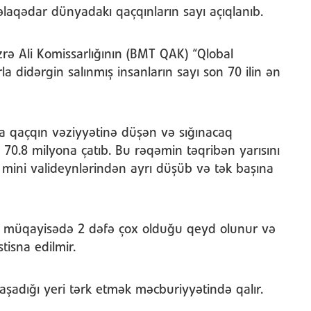
aqədar dünyadakı qaçqınların sayı açıqlanıb.
üzrə Ali Komissarlığının (BMT QAK) “Qlobal
la didərgin salınmış insanların sayı son 70 ilin ən
ada qaçqın vəziyyətinə düşən və sığınacaq
 70.8 milyona çatıb. Bu rəqəmin təqribən yarısını
1 mini valideynlərindən ayrı düşüb və tək başına
ilə müqayisədə 2 dəfə çox olduğu qeyd olunur və
tisna edilmir.
adığı yeri tərk etmək məcburiyyətində qalır.