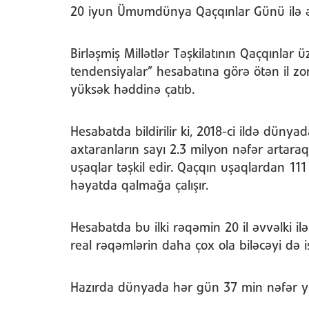
20 iyun Ümumdünya Qaçqınlar Günü ilə əl
Birləşmiş Millətlər Təşkilatının Qaçqınlar 
tendensiyalar” hesabatına görə ötən il zor
yüksək həddinə çatıb.
Hesabatda bildirilir ki, 2018-ci ildə düny
axtaranların sayı 2.3 milyon nəfər artaraq
uşaqlar təşkil edir. Qaçqın uşaqlardan 11
həyatda qalmağa çalışır.
Hesabatda bu ilki rəqəmin 20 il əvvəlki 
real rəqəmlərin daha çox ola biləcəyi də is
Hazırda dünyada hər gün 37 min nəfər yaş