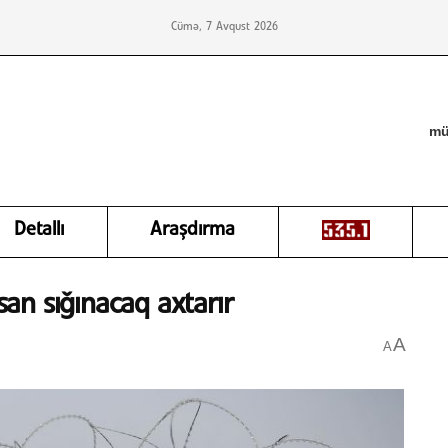
Cümə, 7 Avqust 2026
mü
Detallı
Araşdırma
an sığınacaq axtarır
A
A