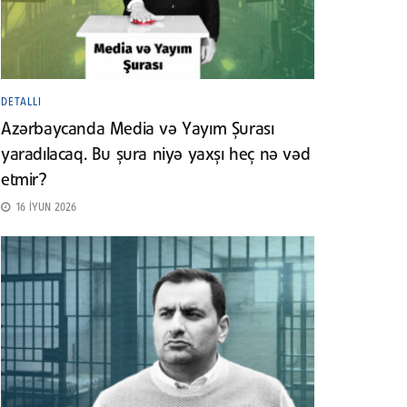
DETALLI
Azərbaycanda Media və Yayım Şurası
yaradılacaq. Bu şura niyə yaxşı heç nə vəd
etmir?
16 İYUN 2026