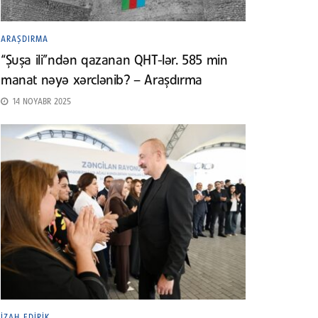
ARAŞDIRMA
“Şuşa ili”ndən qazanan QHT-lər. 585 min
manat nəyə xərclənib? – Araşdırma
14 NOYABR 2025
İZAH EDIRIK