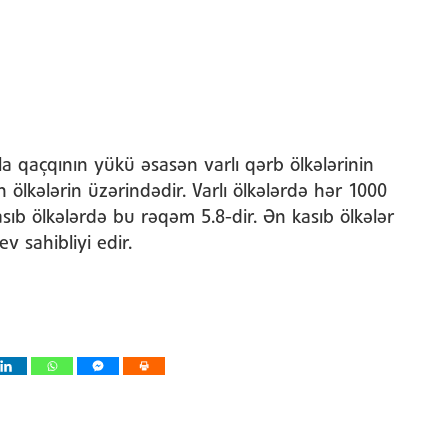
rla qaçqının yükü əsasən varlı qərb ölkələrinin
 ölkələrin üzərindədir. Varlı ölkələrdə hər 1000
ıb ölkələrdə bu rəqəm 5.8-dir. Ən kasıb ölkələr
v sahibliyi edir.