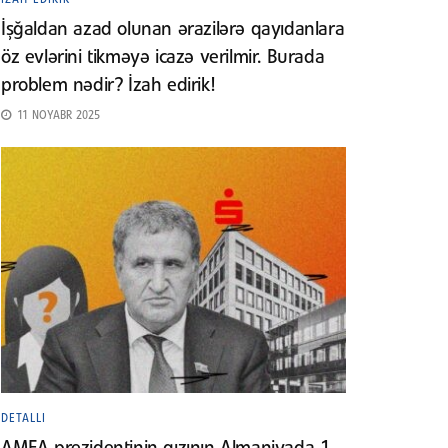
İşğaldan azad olunan ərazilərə qayıdanlara
öz evlərini tikməyə icazə verilmir. Burada
problem nədir? İzah edirik!
11 NOYABR 2025
DETALLI