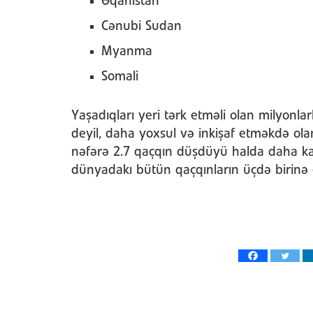
Əqanıstan
Cənubi Sudan
Myanma
Somali
Yaşadıqları yeri tərk etməli olan milyonla
deyil, daha yoxsul və inkişaf etməkdə olan
nəfərə 2.7 qaçqın düşdüyü halda daha kas
dünyadakı bütün qaçqınların üçdə birinə e