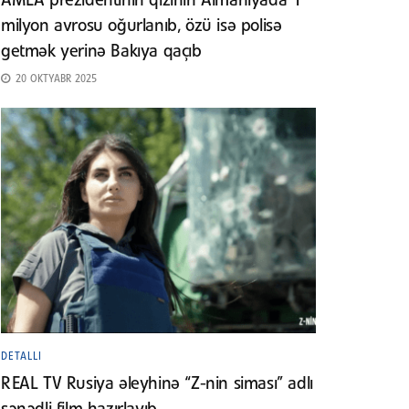
AMEA prezidentinin qızının Almaniyada 1
milyon avrosu oğurlanıb, özü isə polisə
getmək yerinə Bakıya qaçıb
20 OKTYABR 2025
DETALLI
REAL TV Rusiya əleyhinə “Z-nin siması” adlı