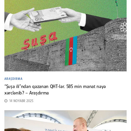
ARAŞDIRMA
“Şuşa ili”ndən qazanan QHT-lər. 585 min manat nəyə
xərclənib? – Araşdırma
14 NOYABR 2025