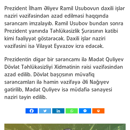
Prezident İlham Əliyev Ramil Usubovun daxili işlər
naziri vəzifəsindən azad edilməsi haqqında
sərəncam imzalayıb. Ramil Usubov bundan sonra
Prezident yanında Təhlükəsizlik Şurasının katibi
kimi fəaliyyət göstərəcək. Daxili işlər naziri
vəzifəsini isə Vilayət Eyvazov icra edəcək.
Prezidentin digər bir sərəncamı ilə Mədət Quliyev
Dövlət Təhlükəsizliyi Xidmətinin rəisi vəzifəsindən
azad edilib. Dövlət başçısının müvafiq
sərəncamları ilə həmin vəzifəyə Əli Nağıyev
gətirilib, Mədət Quliyev isə müdafiə sənayesi
naziri təyin edilib.