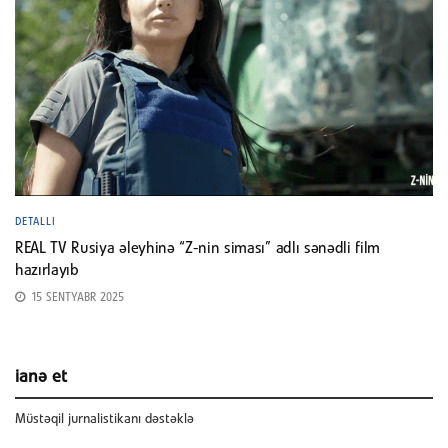
DETALLI
REAL TV Rusiya əleyhinə “Z-nin siması” adlı sənədli film
hazırlayıb
15 SENTYABR 2025
ianə et
Müstəqil jurnalistikanı dəstəklə