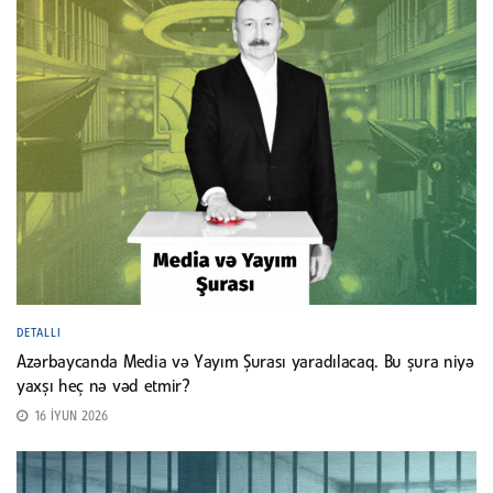
DETALLI
Azərbaycanda Media və Yayım Şurası yaradılacaq. Bu şura niyə
yaxşı heç nə vəd etmir?
16 İYUN 2026