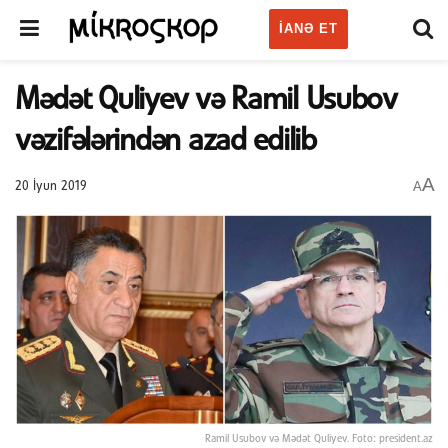
IANƏ ET
Mədət Quliyev və Ramil Usubov
vəzifələrindən azad edilib
A
A
20 İyun 2019
Ramil Usubov və Mədət Quliyev. Foto: president.az