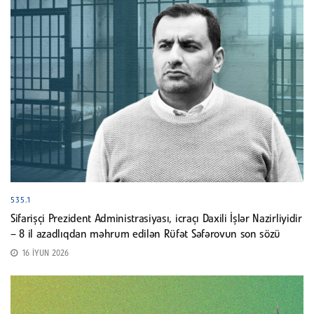
535.1
Sifarişçi Prezident Administrasiyası, icraçı Daxili İşlər Nazirliyidir
– 8 il azadlıqdan məhrum edilən Rüfət Səfərovun son sözü
16 İYUN 2026