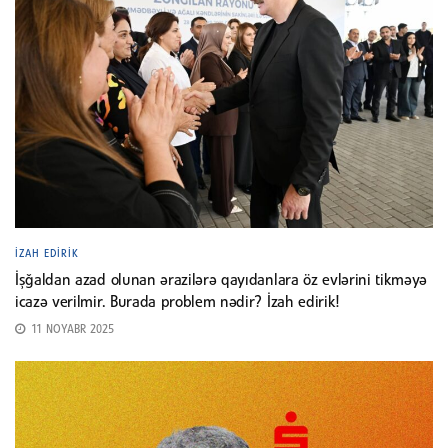
İZAH EDIRIK
İşğaldan azad olunan ərazilərə qayıdanlara öz evlərini tikməyə
icazə verilmir. Burada problem nədir? İzah edirik!
11 NOYABR 2025