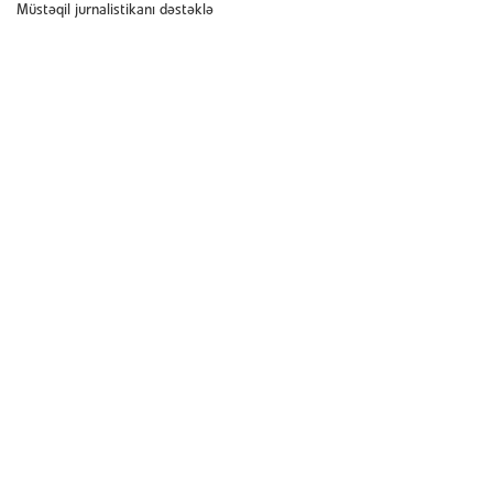
Müstəqil jurnalistikanı dəstəklə