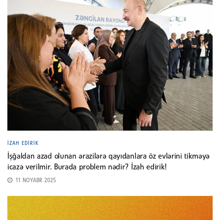
İZAH EDIRIK
İşğaldan azad olunan ərazilərə qayıdanlara öz evlərini tikməyə
icazə verilmir. Burada problem nədir? İzah edirik!
11 NOYABR 2025