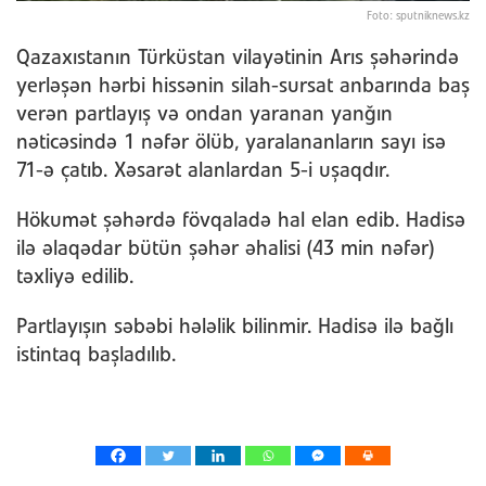
Foto: sputniknews.kz
Qazaxıstanın Türküstan vilayətinin Arıs şəhərində
yerləşən hərbi hissənin silah-sursat anbarında baş
verən partlayış və ondan yaranan yanğın
nəticəsində 1 nəfər ölüb, yaralananların sayı isə
71-ə çatıb. Xəsarət alanlardan 5-i uşaqdır.
Hökumət şəhərdə fövqaladə hal elan edib. Hadisə
ilə əlaqədar bütün şəhər əhalisi (43 min nəfər)
təxliyə edilib.
Partlayışın səbəbi hələlik bilinmir. Hadisə ilə bağlı
istintaq başladılıb.