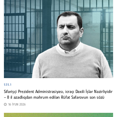
535.1
Sifarişçi Prezident Administrasiyası, icraçı Daxili İşlər Nazirliyidir
– 8 il azadlıqdan məhrum edilən Rüfət Səfərovun son sözü
16 İYUN 2026