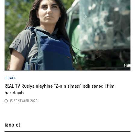
DETALLI
REAL TV Rusiya əleyhinə “Z-nin siması” adlı sənədli film
hazırlayıb
15 SENTYABR 2025
ianə et