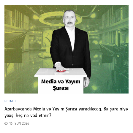
DETALLI
Azərbaycanda Media və Yayım Şurası yaradılacaq. Bu şura niyə
yaxşı heç nə vəd etmir?
16 İYUN 2026