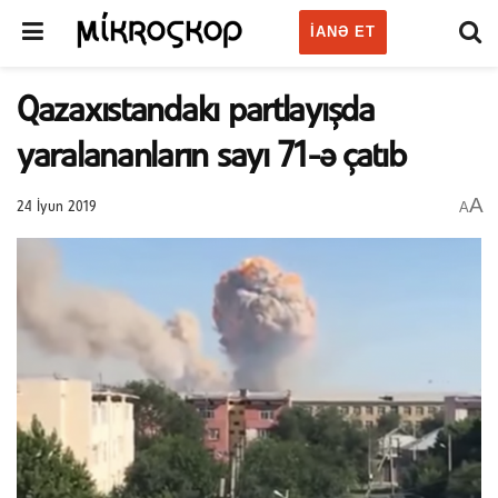
IANƏ ET
Qazaxıstandakı partlayışda
yaralananların sayı 71-ə çatıb
A
A
24 İyun 2019