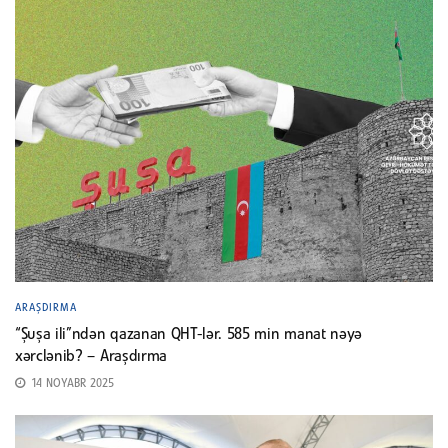
ARAŞDIRMA
“Şuşa ili”ndən qazanan QHT-lər. 585 min manat nəyə
xərclənib? – Araşdırma
14 NOYABR 2025