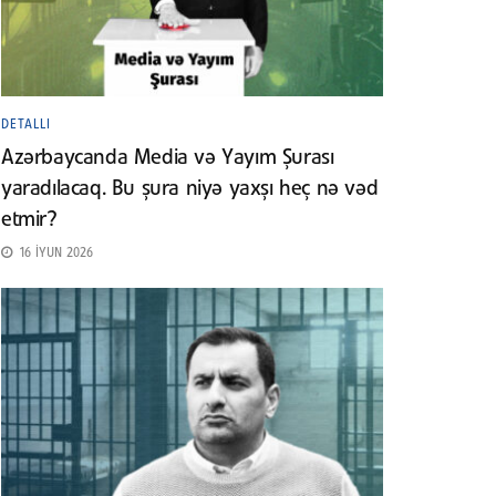
DETALLI
Azərbaycanda Media və Yayım Şurası
yaradılacaq. Bu şura niyə yaxşı heç nə vəd
etmir?
16 İYUN 2026