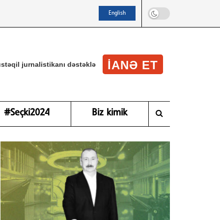
English
IANƏ ET
stəqil jurnalistikanı dəstəklə
#Seçki2024
Biz kimik