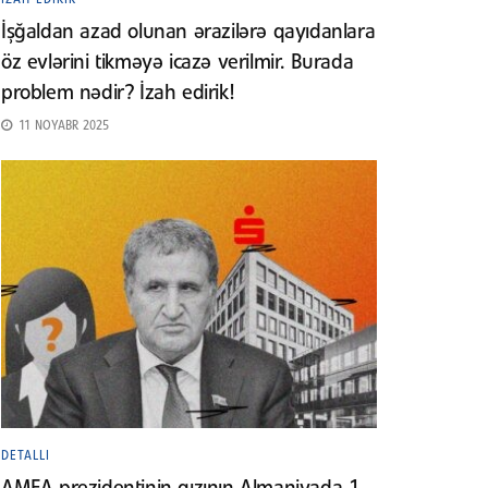
İşğaldan azad olunan ərazilərə qayıdanlara
öz evlərini tikməyə icazə verilmir. Burada
problem nədir? İzah edirik!
11 NOYABR 2025
DETALLI