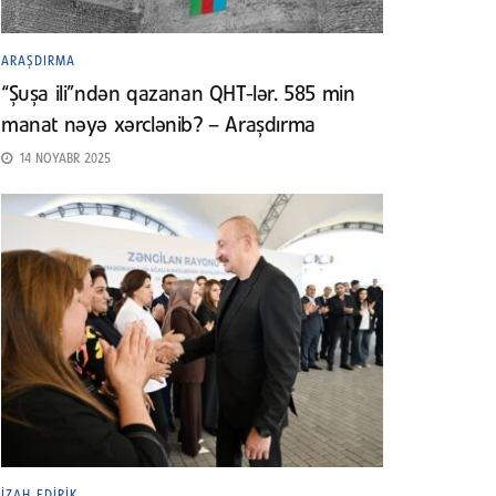
ARAŞDIRMA
“Şuşa ili”ndən qazanan QHT-lər. 585 min
manat nəyə xərclənib? – Araşdırma
14 NOYABR 2025
İZAH EDIRIK