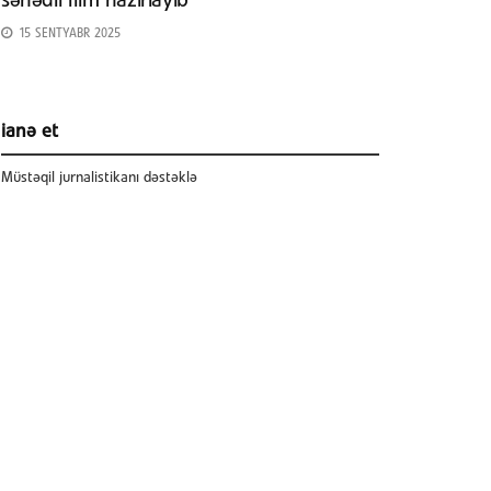
sənədli film hazırlayıb
15 SENTYABR 2025
ianə et
Müstəqil jurnalistikanı dəstəklə