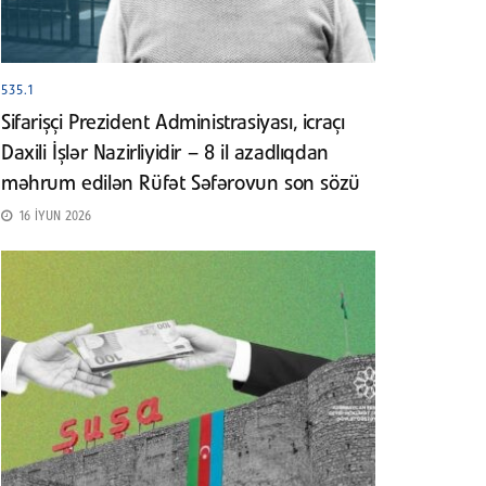
535.1
Sifarişçi Prezident Administrasiyası, icraçı
Daxili İşlər Nazirliyidir – 8 il azadlıqdan
məhrum edilən Rüfət Səfərovun son sözü
16 İYUN 2026