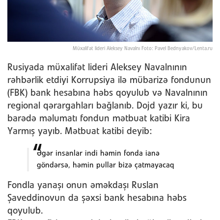
Müxalifət lideri Aleksey Navalnı Foto: Pavel Bednyakov/Lenta.ru
Rusiyada müxalifət lideri Aleksey Navalnının
rəhbərlik etdiyi Korrupsiya ilə mübarizə fondunun
(FBK) bank hesabına həbs qoyulub və Navalnının
regional qərargahları bağlanıb. Dojd yazır ki, bu
barədə məlumatı fondun mətbuat katibi Kira
Yarmış yayıb. Mətbuat katibi deyib:
Əgər insanlar indi həmin fonda ianə
göndərsə, həmin pullar bizə çatmayacaq
Fondla yanaşı onun əməkdaşı Ruslan
Şaveddinovun da şəxsi bank hesabına həbs
qoyulub.