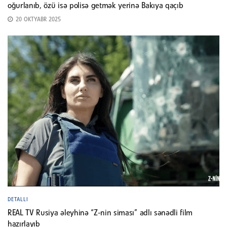
oğurlanıb, özü isə polisə getmək yerinə Bakıya qaçıb
20 OKTYABR 2025
DETALLI
REAL TV Rusiya əleyhinə “Z-nin siması” adlı sənədli film
hazırlayıb