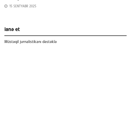
15 SENTYABR 2025
ianə et
Müstəqil jurnalistikanı dəstəklə