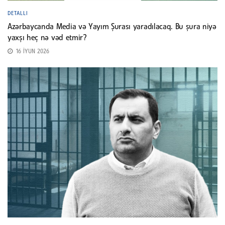
DETALLI
Azərbaycanda Media və Yayım Şurası yaradılacaq. Bu şura niyə
yaxşı heç nə vəd etmir?
16 İYUN 2026