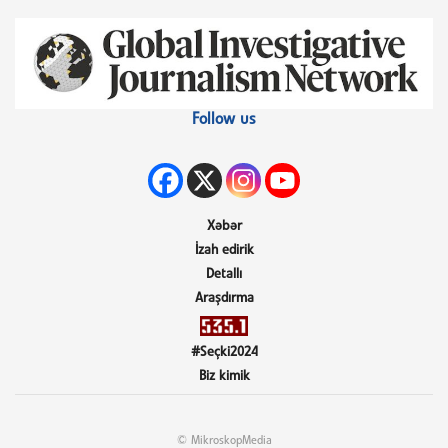
Follow us
Xəbər
İzah edirik
Detallı
Araşdırma
#Seçki2024
Biz kimik
© MikroskopMedia