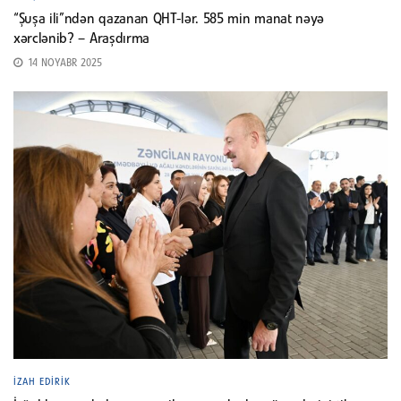
“Şuşa ili”ndən qazanan QHT-lər. 585 min manat nəyə
xərclənib? – Araşdırma
14 NOYABR 2025
İZAH EDIRIK