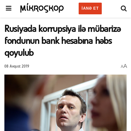
IANƏ ET
Rusiyada korrupsiya ilə mübarizə
fondunun bank hesabına həbs
qoyulub
A
A
08 Avqust 2019