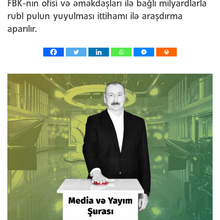
FBK-nın ofisi və əməkdaşları ilə bağlı milyardlarla
rubl pulun yuyulması ittihamı ilə araşdırma
aparılır.