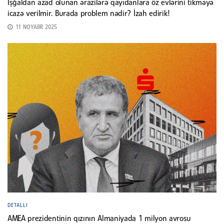
İşğaldan azad olunan ərazilərə qayıdanlara öz evlərini tikməyə
icazə verilmir. Burada problem nədir? İzah edirik!
11 NOYABR 2025
DETALLI
AMEA prezidentinin qızının Almaniyada 1 milyon avrosu