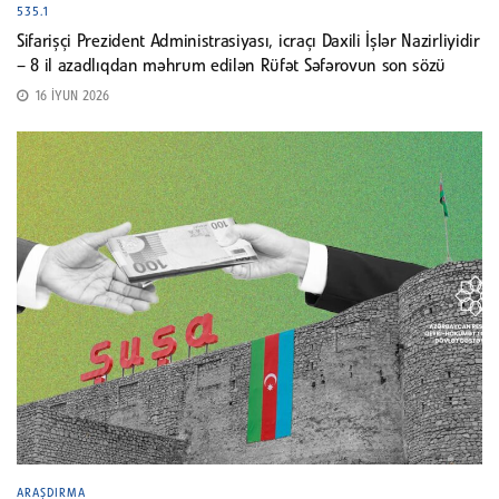
535.1
Sifarişçi Prezident Administrasiyası, icraçı Daxili İşlər Nazirliyidir
– 8 il azadlıqdan məhrum edilən Rüfət Səfərovun son sözü
16 İYUN 2026
ARAŞDIRMA