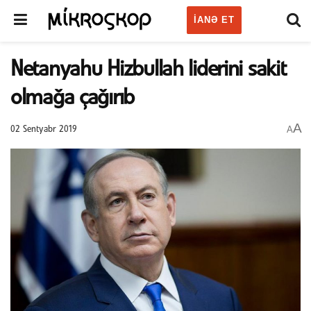
IANƏ ET
Netanyahu Hizbullah liderini sakit
olmağa çağırıb
A
A
02 Sentyabr 2019