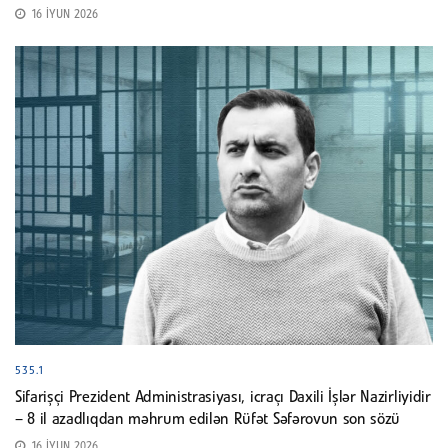
16 İYUN 2026
535.1
Sifarişçi Prezident Administrasiyası, icraçı Daxili İşlər Nazirliyidir
– 8 il azadlıqdan məhrum edilən Rüfət Səfərovun son sözü
16 İYUN 2026