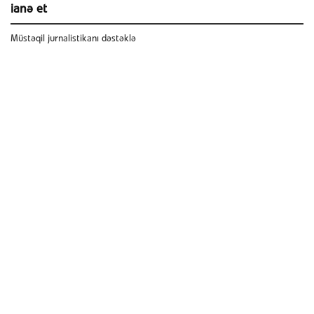
ianə et
Müstəqil jurnalistikanı dəstəklə