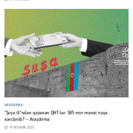
ARAŞDIRMA
“Şuşa ili”ndən qazanan QHT-lər. 585 min manat nəyə
xərclənib? – Araşdırma
14 NOYABR 2025