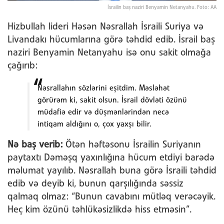
İsrailin baş naziri Benyamin Netanyahu. Foto: AA
Hizbullah lideri Həsən Nəsrallah İsraili Suriya və
Livandakı hücumlarına görə təhdid edib. İsrail baş
naziri Benyamin Netanyahu isə onu sakit olmağa
çağırıb:
Nəsrallahın sözlərini eşitdim. Məsləhət
görürəm ki, sakit olsun. İsrail dövləti özünü
müdafiə edir və düşmənlərindən necə
intiqam aldığını o, çox yaxşı bilir.
Nə baş verib:
Ötən həftəsonu İsrailin Suriyanın
paytaxtı Dəməşq yaxınlığına hücum etdiyi barədə
məlumat yayılıb. Nəsrallah buna görə İsraili təhdid
edib və deyib ki, bunun qarşılığında səssiz
qalmaq olmaz: “Bunun cavabını mütləq verəcəyik.
Heç kim özünü təhlükəsizlikdə hiss etməsin”.