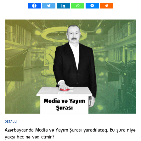
DETALLI
Azərbaycanda Media və Yayım Şurası yaradılacaq. Bu şura niyə
yaxşı heç nə vəd etmir?