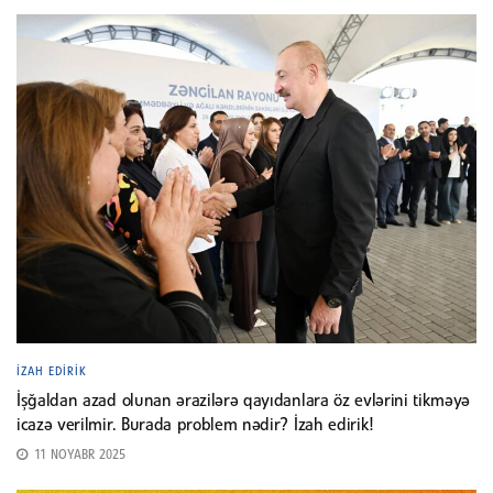
İZAH EDIRIK
İşğaldan azad olunan ərazilərə qayıdanlara öz evlərini tikməyə
icazə verilmir. Burada problem nədir? İzah edirik!
11 NOYABR 2025