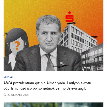
DETALLI
AMEA prezidentinin qızının Almaniyada 1 milyon avrosu
oğurlanıb, özü isə polisə getmək yerinə Bakıya qaçıb
20 OKTYABR 2025