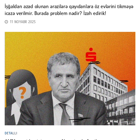
İşğaldan azad olunan ərazilərə qayıdanlara öz evlərini tikməyə
icazə verilmir. Burada problem nədir? İzah edirik!
11 NOYABR 2025
DETALLI