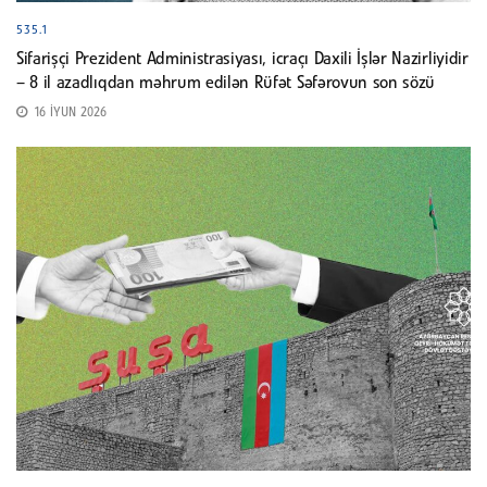
535.1
Sifarişçi Prezident Administrasiyası, icraçı Daxili İşlər Nazirliyidir
– 8 il azadlıqdan məhrum edilən Rüfət Səfərovun son sözü
16 İYUN 2026