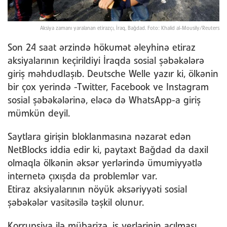
Aksiya zamanı yaralanan etirazçı, İraq, Bağdad. Foto: Khalid al-Mousily/Reuters
Son 24 saat ərzində hökumət əleyhinə etiraz
aksiyalarının keçirildiyi İraqda sosial şəbəkələrə
giriş məhdudlaşıb. Deutsche Welle yazır ki, ölkənin
bir çox yerində -Twitter, Facebook ve Instagram
sosial şəbəkələrinə, eləcə də WhatsApp-a giriş
mümkün deyil.
Saytlara girişin bloklanmasına nəzarət edən
NetBlocks iddia edir ki, paytaxt Bağdad da daxil
olmaqla ölkənin əksər yerlərində ümumiyyətlə
internetə çıxışda da problemlər var.
Etiraz aksiyalarının nöyük əksəriyyəti sosial
şəbəkələr vasitəsilə təşkil olunur.
Korrupsiya ilə mübarizə, iş yerlərinin açılması