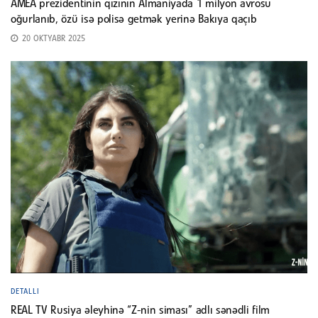
AMEA prezidentinin qızının Almaniyada 1 milyon avrosu
oğurlanıb, özü isə polisə getmək yerinə Bakıya qaçıb
20 OKTYABR 2025
DETALLI
REAL TV Rusiya əleyhinə “Z-nin siması” adlı sənədli film