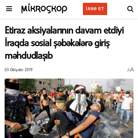
IANƏ ET
Etiraz aksiyalarının davam etdiyi
İraqda sosial şəbəkələrə giriş
məhdudlaşıb
A
A
03 Oktyabr 2019