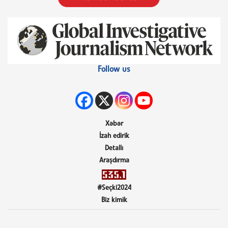
Follow us
Xəbər
İzah edirik
Detallı
Araşdırma
#Seçki2024
Biz kimik