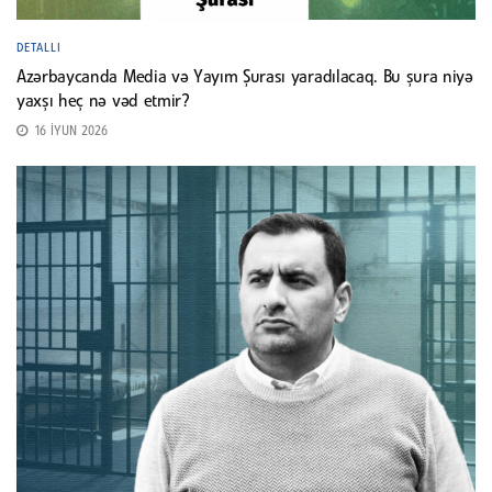
DETALLI
Azərbaycanda Media və Yayım Şurası yaradılacaq. Bu şura niyə
yaxşı heç nə vəd etmir?
16 İYUN 2026