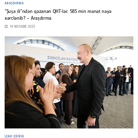
ARAŞDIRMA
“Şuşa ili”ndən qazanan QHT-lər. 585 min manat nəyə
xərclənib? – Araşdırma
14 NOYABR 2025
İZAH EDIRIK