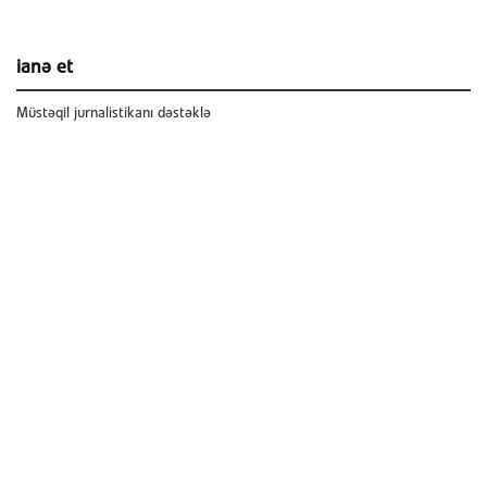
ianə et
Müstəqil jurnalistikanı dəstəklə