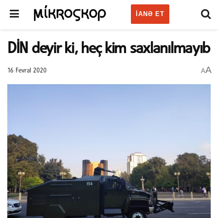
IANƏ ET
DİN deyir ki, heç kim saxlanılmayıb
A
A
16 Fevral 2020