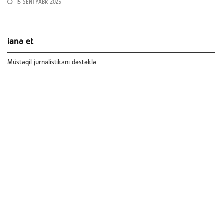
15 SENTYABR 2025
ianə et
Müstəqil jurnalistikanı dəstəklə