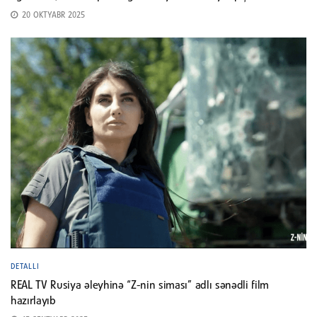
20 OKTYABR 2025
DETALLI
REAL TV Rusiya əleyhinə “Z-nin siması” adlı sənədli film
hazırlayıb