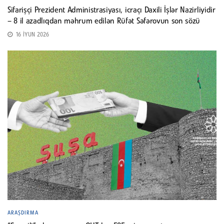
Sifarişçi Prezident Administrasiyası, icraçı Daxili İşlər Nazirliyidir
– 8 il azadlıqdan məhrum edilən Rüfət Səfərovun son sözü
16 İYUN 2026
ARAŞDIRMA