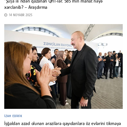
“Şuşa ili”ndən qazanan QHT-lər. 585 min manat nəyə
xərclənib? – Araşdırma
14 NOYABR 2025
İZAH EDIRIK
İşğaldan azad olunan ərazilərə qayıdanlara öz evlərini tikməyə