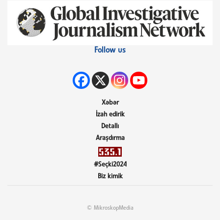
Follow us
Xəbər
İzah edirik
Detallı
Araşdırma
#Seçki2024
Biz kimik
© MikroskopMedia