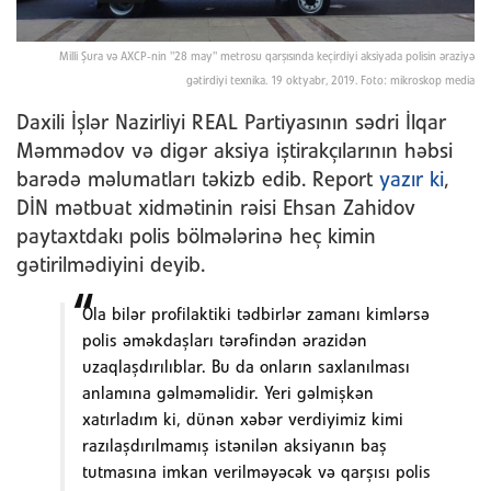
Milli Şura və AXCP-nin "28 may" metrosu qarşısında keçirdiyi aksiyada polisin əraziyə
gətirdiyi texnika. 19 oktyabr, 2019. Foto: mikroskop media
Daxili İşlər Nazirliyi REAL Partiyasının sədri İlqar
Məmmədov və digər aksiya iştirakçılarının həbsi
barədə məlumatları təkizb edib. Report
yazır ki
,
DİN mətbuat xidmətinin rəisi Ehsan Zahidov
paytaxtdakı polis bölmələrinə heç kimin
gətirilmədiyini deyib.
Ola bilər profilaktiki tədbirlər zamanı kimlərsə
polis əməkdaşları tərəfindən ərazidən
uzaqlaşdırılıblar. Bu da onların saxlanılması
anlamına gəlməməlidir. Yeri gəlmişkən
xatırladım ki, dünən xəbər verdiyimiz kimi
razılaşdırılmamış istənilən aksiyanın baş
tutmasına imkan verilməyəcək və qarşısı polis