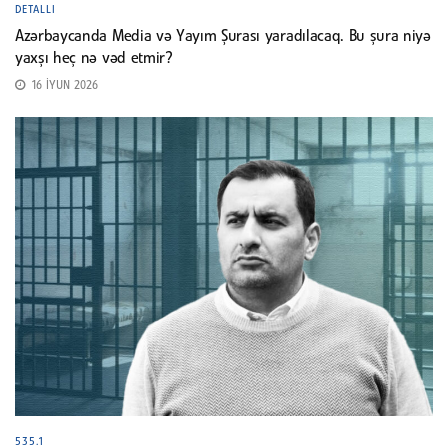
DETALLI
Azərbaycanda Media və Yayım Şurası yaradılacaq. Bu şura niyə
yaxşı heç nə vəd etmir?
16 İYUN 2026
535.1