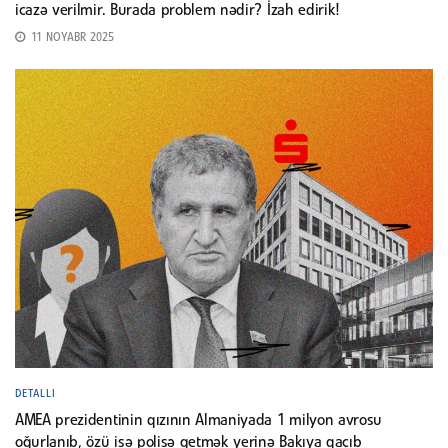
icazə verilmir. Burada problem nədir? İzah edirik!
11 NOYABR 2025
DETALLI
AMEA prezidentinin qızının Almaniyada 1 milyon avrosu
oğurlanıb, özü isə polisə getmək yerinə Bakıya qaçıb