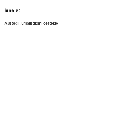
ianə et
Müstəqil jurnalistikanı dəstəklə