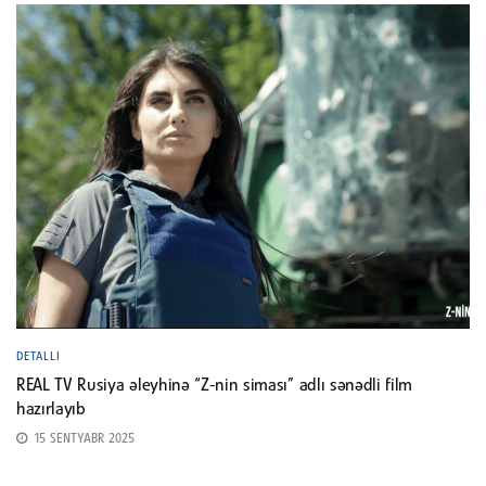
DETALLI
REAL TV Rusiya əleyhinə “Z-nin siması” adlı sənədli film
hazırlayıb
15 SENTYABR 2025