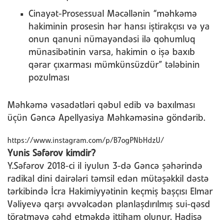
Cinayət-Prosessual Məcəllənin “məhkəmə
hakiminin prosesin hər hansı iştirakçısı və ya
onun qanuni nümayəndəsi ilə qohumluq
münasibətinin varsa, hakimin o işə baxıb
qərar çıxarması mümkünsüzdür” tələbinin
pozulması
Məhkəmə vəsadətləri qəbul edib və baxılması
üçün Gəncə Apellyasiya Məhkəməsinə göndərib.
https://www.instagram.com/p/B7ogPNbHdzU/
Yunis Səfərov kimdir?
Y.Səfərov 2018-ci il iyulun 3-də Gəncə şəhərində
radikal dini dairələri təmsil edən mütəşəkkil dəstə
tərkibində İcra Hakimiyyətinin keçmiş başçısı Elmar
Vəliyevə qarşı əvvəlcədən planlaşdırılmış sui-qəsd
törətməyə cəhd etməkdə ittiham olunur. Hadisə