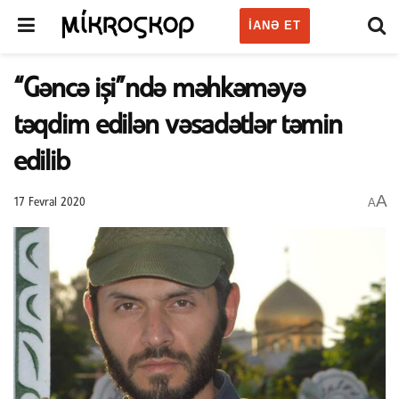
IANƏ ET
“Gəncə işi”ndə məhkəməyə
təqdim edilən vəsadətlər təmin
edilib
A
A
17 Fevral 2020