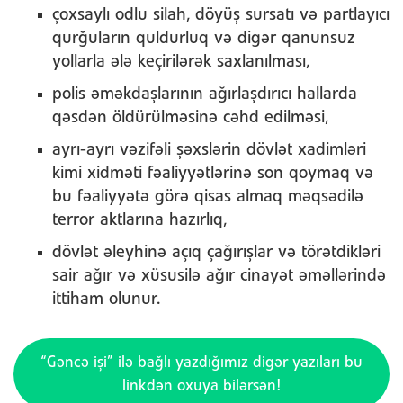
çoxsaylı odlu silah, döyüş sursatı və partlayıcı
qurğuların quldurluq və digər qanunsuz
yollarla ələ keçirilərək saxlanılması,
polis əməkdaşlarının ağırlaşdırıcı hallarda
qəsdən öldürülməsinə cəhd edilməsi,
ayrı-ayrı vəzifəli şəxslərin dövlət xadimləri
kimi xidməti fəaliyyətlərinə son qoymaq və
bu fəaliyyətə görə qisas almaq məqsədilə
terror aktlarına hazırlıq,
dövlət əleyhinə açıq çağırışlar və törətdikləri
sair ağır və xüsusilə ağır cinayət əməllərində
ittiham olunur.
“Gəncə işi” ilə bağlı yazdığımız digər yazıları bu
linkdən oxuya bilərsən!