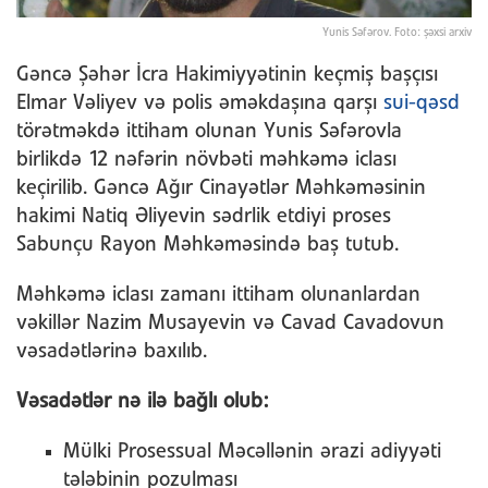
Yunis Səfərov. Foto: şəxsi arxiv
Gəncə Şəhər İcra Hakimiyyətinin keçmiş başçısı
Elmar Vəliyev və polis əməkdaşına qarşı
sui-qəsd
törətməkdə ittiham olunan Yunis Səfərovla
birlikdə 12 nəfərin növbəti məhkəmə iclası
keçirilib. Gəncə Ağır Cinayətlər Məhkəməsinin
hakimi Natiq Əliyevin sədrlik etdiyi proses
Sabunçu Rayon Məhkəməsində baş tutub.
Məhkəmə iclası zamanı ittiham olunanlardan
vəkillər Nazim Musayevin və Cavad Cavadovun
vəsadətlərinə baxılıb.
Vəsadətlər nə ilə bağlı olub:
Mülki Prosessual Məcəllənin ərazi adiyyəti
tələbinin pozulması