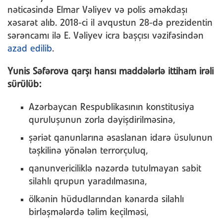
nəticəsində Elmar Vəliyev və polis əməkdaşı
xəsarət alıb. 2018-ci il avqustun 28-də prezidentin
sərəncamı ilə E. Vəliyev icra başçısı vəzifəsindən
azad edilib
.
Yunis Səfərova qarşı hansı maddələrlə ittiham irəli
sürülüb:
Azərbaycan Respublikasının konstitusiya
quruluşunun zorla dəyişdirilməsinə,
şəriət qanunlarına əsaslanan idarə üsulunun
təşkilinə yönələn terrorçuluq,
qanunvericiliklə nəzərdə tutulmayan sabit
silahlı qrupun yaradılmasına,
ölkənin hüdudlarından kənarda silahlı
birləşmələrdə təlim keçilməsi,