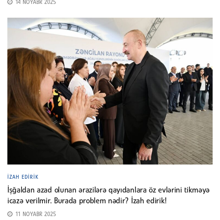
14 NOYABR 2025
İZAH EDIRIK
İşğaldan azad olunan ərazilərə qayıdanlara öz evlərini tikməyə
icazə verilmir. Burada problem nədir? İzah edirik!
11 NOYABR 2025