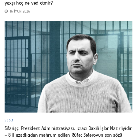
yaxşı heç nə vəd etmir?
16 İYUN 2026
535.1
Sifarişçi Prezident Administrasiyası, icraçı Daxili İşlər Nazirliyidir
– 8 il azadlıqdan məhrum edilən Rüfət Səfərovun son sözü