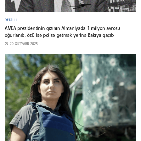
DETALLI
AMEA prezidentinin qızının Almaniyada 1 milyon avrosu
oğurlanıb, özü isə polisə getmək yerinə Bakıya qaçıb
20 OKTYABR 2025