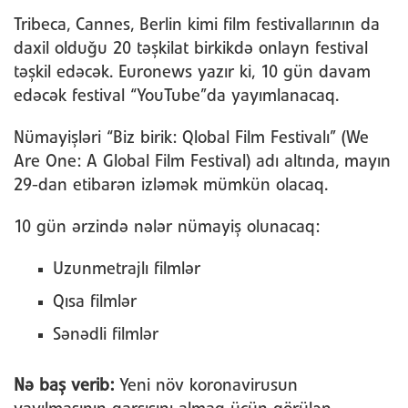
Tribeca, Cannes, Berlin kimi film festivallarının da
daxil olduğu 20 təşkilat birkikdə onlayn festival
təşkil edəcək. Euronews yazır ki, 10 gün davam
edəcək festival “YouTube”da yayımlanacaq.
Nümayişləri “Biz birik: Qlobal Film Festivalı” (We
Are One: A Global Film Festival) adı altında, mayın
29-dan etibarən izləmək mümkün olacaq.
10 gün ərzində nələr nümayiş olunacaq:
Uzunmetrajlı filmlər
Qısa filmlər
Sənədli filmlər
Nə baş verib:
Yeni növ koronavirusun