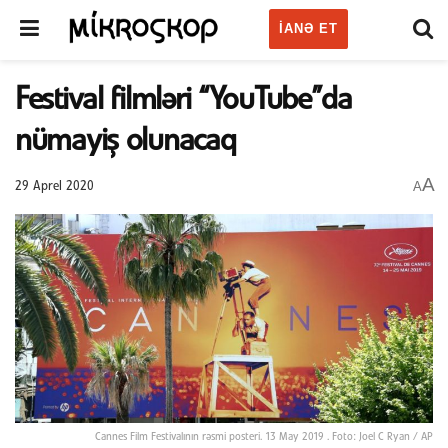
IANƏ ET
Festival filmləri “YouTube”da
nümayiş olunacaq
A
A
29 Aprel 2020
Cannes Film Festivalının rəsmi posteri. 13 May 2019 . Foto: Joel C Ryan / AP