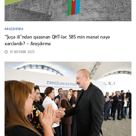
ARAŞDIRMA
“Şuşa ili”ndən qazanan QHT-lər. 585 min manat nəyə
xərclənib? – Araşdırma
14 NOYABR 2025