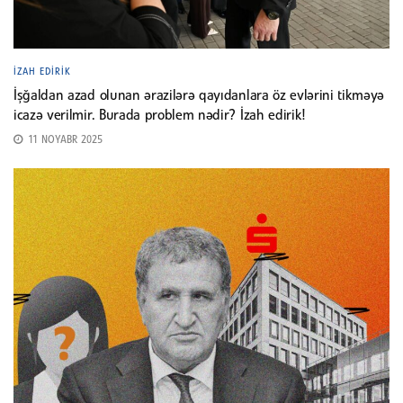
İZAH EDIRIK
İşğaldan azad olunan ərazilərə qayıdanlara öz evlərini tikməyə
icazə verilmir. Burada problem nədir? İzah edirik!
11 NOYABR 2025