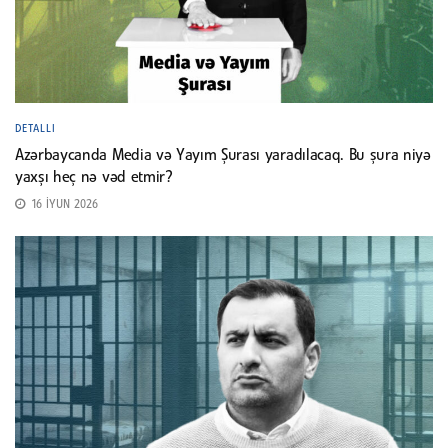
DETALLI
Azərbaycanda Media və Yayım Şurası yaradılacaq. Bu şura niyə
yaxşı heç nə vəd etmir?
16 İYUN 2026