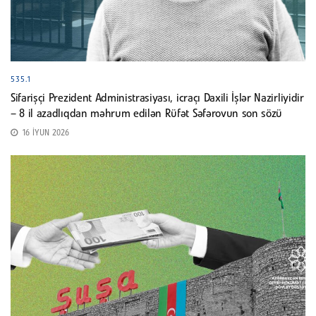
535.1
Sifarişçi Prezident Administrasiyası, icraçı Daxili İşlər Nazirliyidir
– 8 il azadlıqdan məhrum edilən Rüfət Səfərovun son sözü
16 İYUN 2026