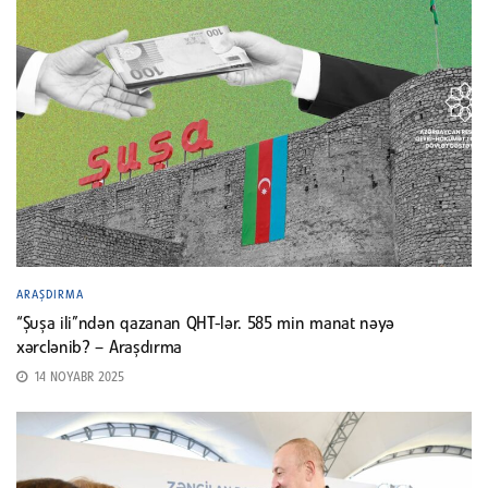
ARAŞDIRMA
“Şuşa ili”ndən qazanan QHT-lər. 585 min manat nəyə
xərclənib? – Araşdırma
14 NOYABR 2025