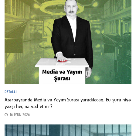
DETALLI
Azərbaycanda Media və Yayım Şurası yaradılacaq. Bu şura niyə
yaxşı heç nə vəd etmir?
16 İYUN 2026