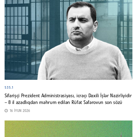
535.1
Sifarişçi Prezident Administrasiyası, icraçı Daxili İşlər Nazirliyidir
– 8 il azadlıqdan məhrum edilən Rüfət Səfərovun son sözü
16 İYUN 2026