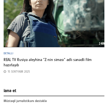
DETALLI
REAL TV Rusiya əleyhinə “Z-nin siması” adlı sənədli film
hazırlayıb
15 SENTYABR 2025
ianə et
Müstəqil jurnalistikanı dəstəklə