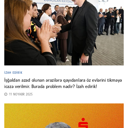
İZAH EDIRIK
İşğaldan azad olunan ərazilərə qayıdanlara öz evlərini tikməyə
icazə verilmir. Burada problem nədir? İzah edirik!
11 NOYABR 2025