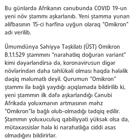
Bu günlərdə Afrikanın cənubunda COVID 19-un
yeni növ ştammı aşkarlanıb. Yeni ştamma yunan
əlifbasının 15-ci hərfinə uyğun olaraq “Omikron”
adı verilib.
Ümumdünya Səhiyyə Təşkilatı (ÜST) Omikron
B.1.1.529 ştammını “narahatlıq doğuran variant”
kimi dəyərləndirsə də, koronavirusun digər
növlərindən daha təhlükəli olması haqda hələlik
dəqiq məlumatlı deyil. Qurumun “Omikron”
ştammı ilə bağlı yaydığı açıqlamada bildirilib ki,
yeni ştammın ilk dəfə aşkarlandığı Cənubi
Afrikada yoluxmanın artmasının məhz
“Omikron”la bağlı olub-olmadığı tədqiq edilir.
Ştammın yoluxuculuq qabiliyyəti yüksək olsa da,
mütəxəssislər hələ ki narahatlığa ciddi əsas
olmadığını bildirirlər.