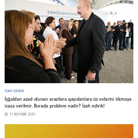
İZAH EDIRIK
İşğaldan azad olunan ərazilərə qayıdanlara öz evlərini tikməyə
icazə verilmir. Burada problem nədir? İzah edirik!
11 NOYABR 2025