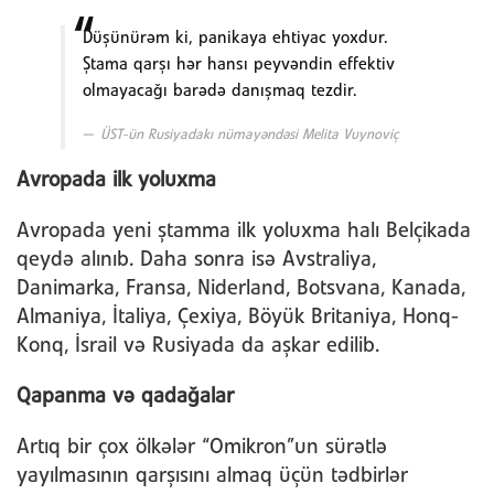
Düşünürəm ki, panikaya ehtiyac yoxdur.
Ştama qarşı hər hansı peyvəndin effektiv
olmayacağı barədə danışmaq tezdir.
ÜST-ün Rusiyadakı nümayəndəsi Melita Vuynoviç
Avropada ilk yoluxma
Avropada yeni ştamma ilk yoluxma halı Belçikada
qeydə alınıb. Daha sonra isə Avstraliya,
Danimarka, Fransa, Niderland, Botsvana, Kanada,
Almaniya, İtaliya, Çexiya, Böyük Britaniya, Honq-
Konq, İsrail və Rusiyada da aşkar edilib.
Qapanma və qadağalar
Artıq bir çox ölkələr “Omikron”un sürətlə
yayılmasının qarşısını almaq üçün tədbirlər