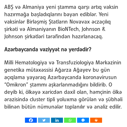
ABŞ və Almaniya yeni ştamma qarşı artıq vaksin
hazırmağa başladıqlarını bəyan ediblər. Yeni
vaksinlər Birləşmiş Ştatların Novavax əczaçılıq
şirkəti və Almaniyanın BioNTech, Johnson &
Johnson şirkətləri tərəfindən hazırlanacaq.
Azərbaycanda vəziyyət nə yerdədir?
Milli Hematologiya və Transfuziologiya Mərkəzinin
genetika mütəxəssisi Ağarza Ağayev bu gün
açıqlama yayaraq Azərbaycanda koronavirusun
“Omikron” ştammı aşkarlanmadığını bildirib. O
deyib ki, ölkəyə xaricdən daxil olan, həmçinin ölkə
ərazisində cluster tipli yoluxma görülən və şübhəli
bilinən bütün nümunələr toplanılır və analiz edilir.