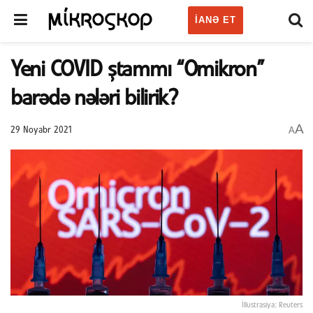
IANƏ ET
Yeni COVID ştammı “Omikron”
barədə nələri bilirik?
A
A
29 Noyabr 2021
İllustrasiya: Reuters