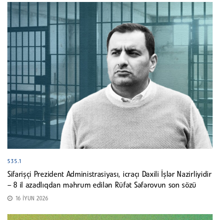
535.1
Sifarişçi Prezident Administrasiyası, icraçı Daxili İşlər Nazirliyidir
– 8 il azadlıqdan məhrum edilən Rüfət Səfərovun son sözü
16 İYUN 2026