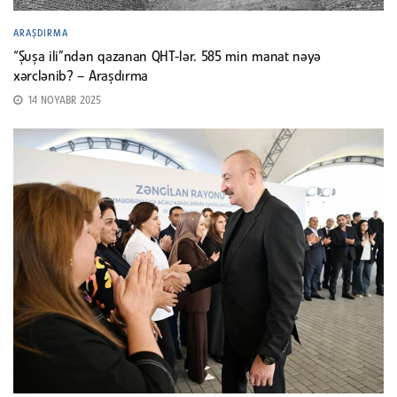
ARAŞDIRMA
“Şuşa ili”ndən qazanan QHT-lər. 585 min manat nəyə
xərclənib? – Araşdırma
14 NOYABR 2025