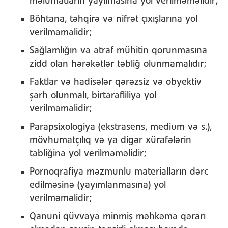
məlumatların yayılmasına yol verilməməlidir;
Böhtana, təhqirə və nifrət çıxışlarına yol
verilməməlidir;
Sağlamlığın və ətraf mühitin qorunmasına
zidd olan hərəkətlər təbliğ olunmamalıdır;
Faktlar və hadisələr qərəzsiz və obyektiv
şərh olunmalı, birtərəfliliyə yol
verilməməlidir;
Parapsixologiya (ekstrasens, medium və s.),
mövhumatçılıq və ya digər xürafələrin
təbliğinə yol verilməməlidir;
Pornoqrafiya məzmunlu materialların dərc
edilməsinə (yayımlanmasına) yol
verilməməlidir;
Qanuni qüvvəyə minmiş məhkəmə qərarı