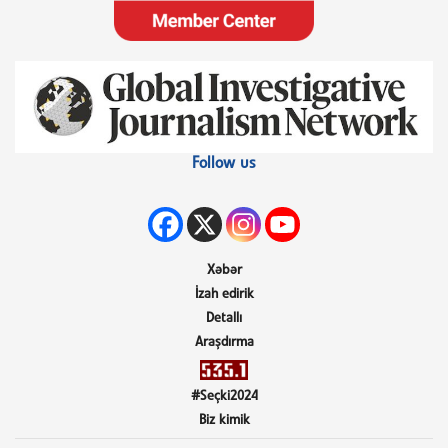
Follow us
Xəbər
İzah edirik
Detallı
Araşdırma
#Seçki2024
Biz kimik