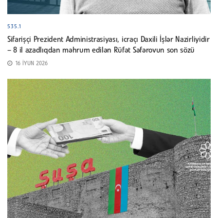
535.1
Sifarişçi Prezident Administrasiyası, icraçı Daxili İşlər Nazirliyidir
– 8 il azadlıqdan məhrum edilən Rüfət Səfərovun son sözü
16 İYUN 2026