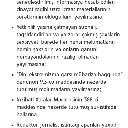
sənədləşdirilmiş informasiya hesab edilən
cinayət təqibi üzrə icraat materiallarının
surətlərinin olduğu kimi yayılmasına;
Yetkinlik yaşına çatmayan şübhəli,
təqsirləndirilən və ya zərər çəkmiş şəxslərin
şəxsiyyəti barədə hər hansı məlumatların
həmin şəxslərin və onların qanuni
nümayəndələrinin razılığı olmadan
yayılmasına;
“Dini ekstremizmə qarşı mübarizə haqqında”
qanunun 9.3-cü maddəsində nəzərdə
tutulmuş məlumatların yayılmasına;
İnzibati Xətalar Məcəlləsinin 388-ci
maddəsində nəzərdə tutulmuş sui-istifadə
hallarına.
Redaktor, jurnalist istintaqı aparılan yaxud