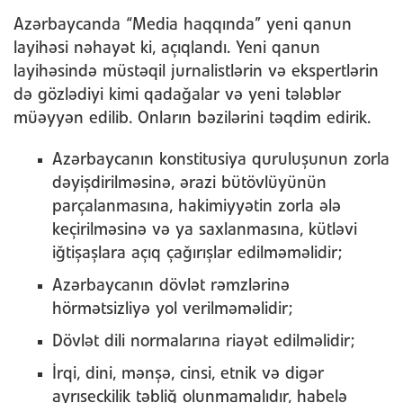
Azərbaycanda “Media haqqında” yeni qanun
layihəsi nəhayət ki, açıqlandı. Yeni qanun
layihəsində müstəqil jurnalistlərin və ekspertlərin
də gözlədiyi kimi qadağalar və yeni tələblər
müəyyən edilib. Onların bəzilərini təqdim edirik.
Azərbaycanın konstitusiya quruluşunun zorla
dəyişdirilməsinə, ərazi bütövlüyünün
parçalanmasına, hakimiyyətin zorla ələ
keçirilməsinə və ya saxlanmasına, kütləvi
iğtişaşlara açıq çağırışlar edilməməlidir;
Azərbaycanın dövlət rəmzlərinə
hörmətsizliyə yol verilməməlidir;
Dövlət dili normalarına riayət edilməlidir;
İrqi, dini, mənşə, cinsi, etnik və digər
ayrıseçkilik təbliğ olunmamalıdır, habelə