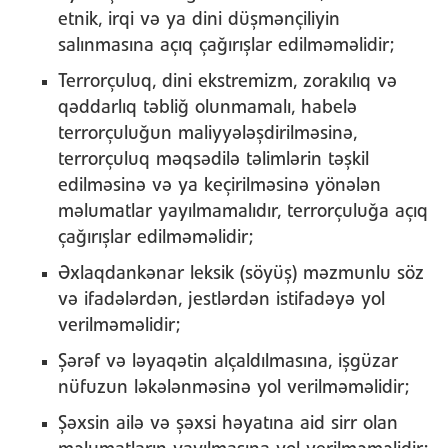
etnik, irqi və ya dini düşmənçiliyin
salınmasına açıq çağırışlar edilməməlidir;
Terrorçuluq, dini ekstremizm, zorakılıq və
qəddarlıq təbliğ olunmamalı, habelə
terrorçuluğun maliyyələşdirilməsinə,
terrorçuluq məqsədilə təlimlərin təşkil
edilməsinə və ya keçirilməsinə yönələn
məlumatlar yayılmamalıdır, terrorçuluğa açıq
çağırışlar edilməməlidir;
Əxlaqdankənar leksik (söyüş) məzmunlu söz
və ifadələrdən, jestlərdən istifadəyə yol
verilməməlidir;
Şərəf və ləyaqətin alçaldılmasına, işgüzar
nüfuzun ləkələnməsinə yol verilməməlidir;
Şəxsin ailə və şəxsi həyatına aid sirr olan