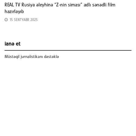
REAL TV Rusiya əleyhinə “Z-nin siması” adlı sənədli film
hazırlayıb
15 SENTYABR 2025
ianə et
Müstəqil jurnalistikanı dəstəklə