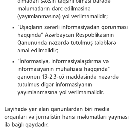
olmadan şəxsin təqsirli olması barədə
məlumatların dərc edilməsinə
(yayımlanmasına) yol verilməməlidir;
“Uşaqların zərərli informasiyadan qorunması
haqqında” Azərbaycan Respublikasının
Qanununda nəzərdə tutulmuş tələblərə
əməl edilməlidir;
“İnformasiya, informasiyalaşdırma və
informasiyanın mühafizəsi haqqında”
qanunun 13-2.3-cü maddəsində nəzərdə
tutulmuş digər informasiyanın
yayımlanmasına yol verilməməlidir.
Layihədə yer alan qanunlardan biri media
orqanları və jurnalistin hansı məlumatları yayması
ilə bağlı qaydadır.