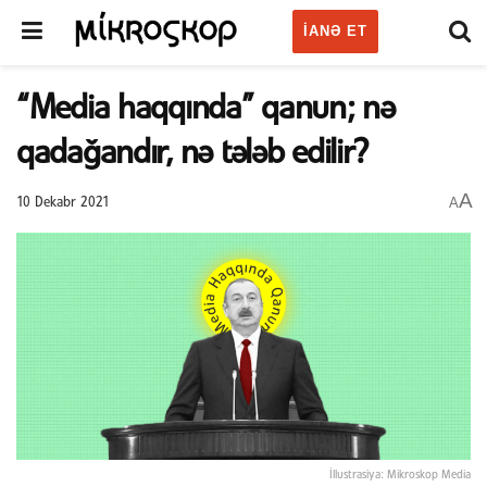
IANƏ ET
“Media haqqında” qanun; nə
qadağandır, nə tələb edilir?
A
A
10 Dekabr 2021
İllustrasiya: Mikroskop Media