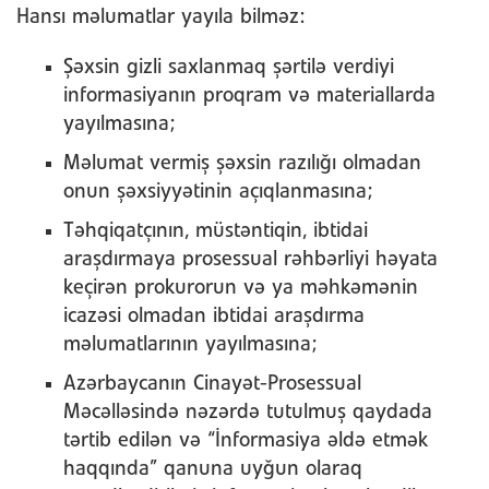
Hansı məlumatlar yayıla bilməz:
Şəxsin gizli saxlanmaq şərtilə verdiyi
informasiyanın proqram və materiallarda
yayılmasına;
Məlumat vermiş şəxsin razılığı olmadan
onun şəxsiyyətinin açıqlanmasına;
Təhqiqatçının, müstəntiqin, ibtidai
araşdırmaya prosessual rəhbərliyi həyata
keçirən prokurorun və ya məhkəmənin
icazəsi olmadan ibtidai araşdırma
məlumatlarının yayılmasına;
Azərbaycanın Cinayət-Prosessual
Məcəlləsində nəzərdə tutulmuş qaydada
tərtib edilən və “İnformasiya əldə etmək
haqqında” qanuna uyğun olaraq