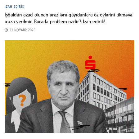
İZAH EDIRIK
İşğaldan azad olunan ərazilərə qayıdanlara öz evlərini tikməyə
icazə verilmir. Burada problem nədir? İzah edirik!
11 NOYABR 2025