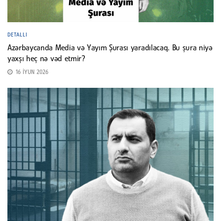
DETALLI
Azərbaycanda Media və Yayım Şurası yaradılacaq. Bu şura niyə
yaxşı heç nə vəd etmir?
16 İYUN 2026