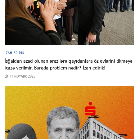
İZAH EDIRIK
İşğaldan azad olunan ərazilərə qayıdanlara öz evlərini tikməyə
icazə verilmir. Burada problem nədir? İzah edirik!
11 NOYABR 2025