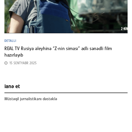
DETALLI
REAL TV Rusiya əleyhinə “Z-nin siması” adlı sənədli film
hazırlayıb
15 SENTYABR 2025
ianə et
Müstəqil jurnalistikanı dəstəklə