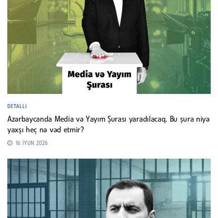
DETALLI
Azərbaycanda Media və Yayım Şurası yaradılacaq. Bu şura niyə
yaxşı heç nə vəd etmir?
16 İYUN 2026