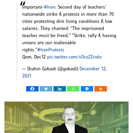
Important-
#Iran
: Second day of teachers'
nationwide strike & protests in more than 70
cities protesting dire living conditions & low
salaries. They chanted: "The imprisoned
teacher must be freed," "Strike, rally & having
unions are our inalienable
rights.”
#IranProtests
Qom, Dec12
pic.twitter.com/sOczZZra6v
— Shahin Gobadi (@gobadi)
December 12,
2021