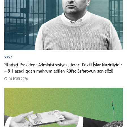
535.1
Sifarişçi Prezident Administrasiyası, icraçı Daxili İşlər Nazirliyidir
– 8 il azadlıqdan məhrum edilən Rüfət Səfərovun son sözü
16 İYUN 2026