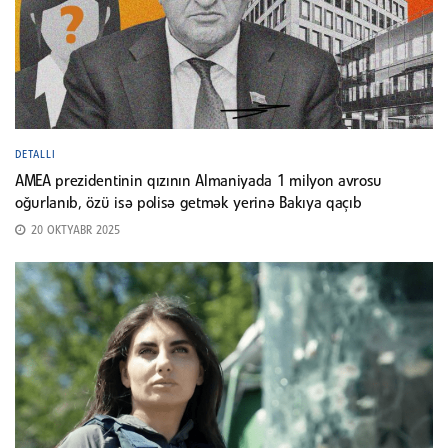
DETALLI
AMEA prezidentinin qızının Almaniyada 1 milyon avrosu
oğurlanıb, özü isə polisə getmək yerinə Bakıya qaçıb
20 OKTYABR 2025