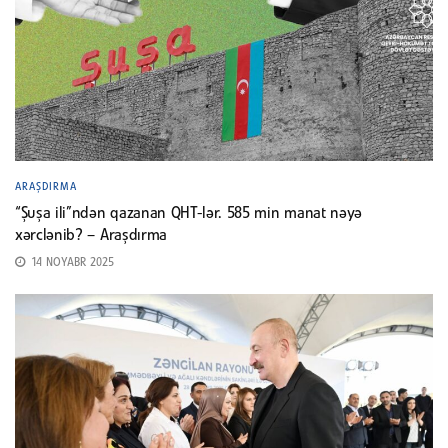
ARAŞDIRMA
“Şuşa ili”ndən qazanan QHT-lər. 585 min manat nəyə
xərclənib? – Araşdırma
14 NOYABR 2025