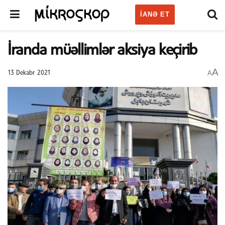
IANƏ ET
İranda müəllimlər aksiya keçirib
A
A
13 Dekabr 2021