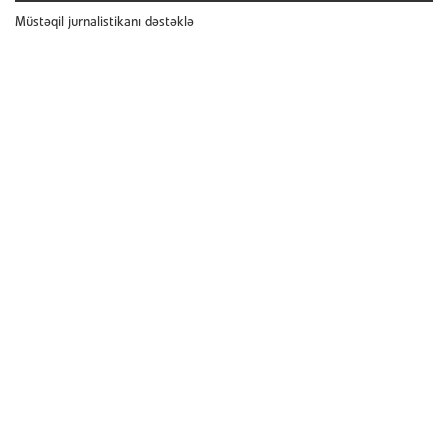
Müstəqil jurnalistikanı dəstəklə