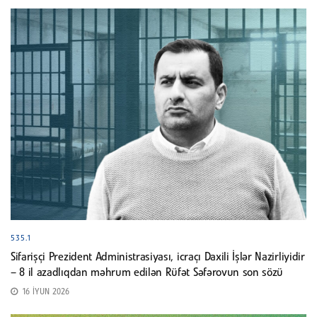
535.1
Sifarişçi Prezident Administrasiyası, icraçı Daxili İşlər Nazirliyidir
– 8 il azadlıqdan məhrum edilən Rüfət Səfərovun son sözü
16 İYUN 2026