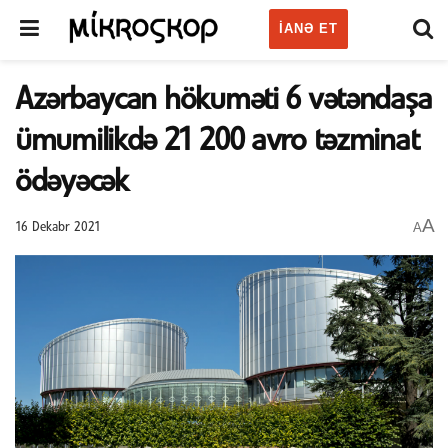
IANƏ ET
Azərbaycan hökuməti 6 vətəndaşa
ümumilikdə 21 200 avro təzminat
ödəyəcək
A
A
16 Dekabr 2021