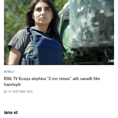
DETALLI
REAL TV Rusiya əleyhinə “Z-nin siması” adlı sənədli film
hazırlayıb
15 SENTYABR 2025
ianə et