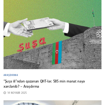
ARAŞDIRMA
“Şuşa ili”ndən qazanan QHT-lər. 585 min manat nəyə
xərclənib? – Araşdırma
14 NOYABR 2025