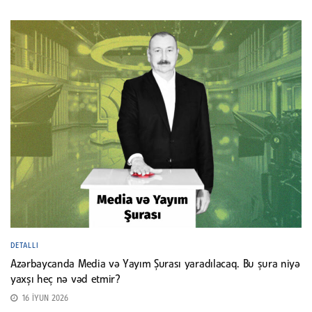
DETALLI
Azərbaycanda Media və Yayım Şurası yaradılacaq. Bu şura niyə
yaxşı heç nə vəd etmir?
16 İYUN 2026