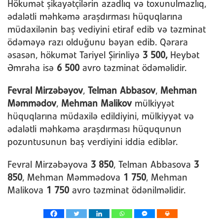
Hökumət şikayətçilərin azadlıq və toxunulmazlıq,
ədalətli məhkəmə araşdırması hüquqlarına
müdaxilənin baş vediyini etiraf edib və təzminat
ödəməyə razı olduğunu bəyan edib. Qərara
əsasən, hökumət Tariyel Şirinliyə
3 500,
Heybət
Əmraha isə
6 500
avro təzminat ödəməlidir.
Fevral Mirzəbəyov
,
Telman Abbasov
,
Mehman
Məmmədov
,
Mehman Malikov
mülkiyyət
hüquqlarına müdaxilə edildiyini, mülkiyyət və
ədalətli məhkəmə araşdırması hüququnun
pozuntusunun baş verdiyini iddia ediblər.
Fevral Mirzəbəyova
3 850
, Telman Abbasova
3
850
, Mehman Məmmədova
1 750
, Mehman
Malikova
1 750
avro təzminat ödənilməlidir.