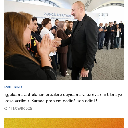
İZAH EDIRIK
İşğaldan azad olunan ərazilərə qayıdanlara öz evlərini tikməyə
icazə verilmir. Burada problem nədir? İzah edirik!
11 NOYABR 2025