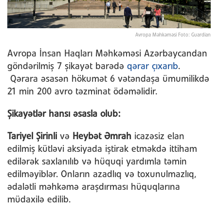
Avropa Məhkəməsi Foto: Guardian
Avropa İnsan Haqları Məhkəməsi Azərbaycandan
göndərilmiş 7 şikayət barədə
qərar çıxarıb
.
Qərara əsasən hökumət 6 vətəndaşa ümumilikdə
21 min 200 avro təzminat ödəməlidir.
Şikayətlər hansı əsasla olub:
Tariyel Şirinli
və
Heybət Əmrah
icazəsiz elan
edilmiş kütləvi aksiyada iştirak etməkdə ittiham
edilərək saxlanılıb və hüquqi yardımla təmin
edilməyiblər. Onların azadlıq və toxunulmazlıq,
ədalətli məhkəmə araşdırması hüquqlarına
müdaxilə edilib.