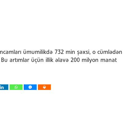
əncamları ümumilikdə 732 min şəxsi, o cümlədən
 Bu artımlar üçün illik əlavə 200 milyon manat