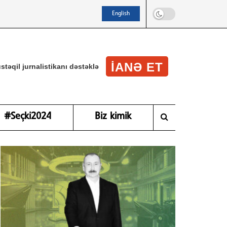
English
IANƏ ET
stəqil jurnalistikanı dəstəklə
#Seçki2024
Biz kimik