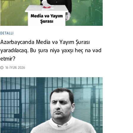
DETALLI
Azərbaycanda Media və Yayım Şurası
yaradılacaq. Bu şura niyə yaxşı heç nə vəd
etmir?
16 İYUN 2026