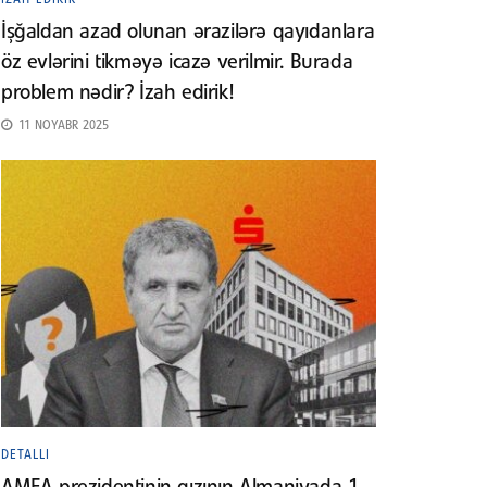
İşğaldan azad olunan ərazilərə qayıdanlara
öz evlərini tikməyə icazə verilmir. Burada
problem nədir? İzah edirik!
11 NOYABR 2025
DETALLI