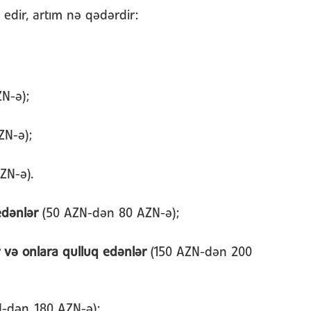
edir, artım nə qədərdir:
N-ə);
ZN-ə);
ZN-ə).
 edənlər
(50 AZN-dən 80 AZN-ə);
 və onlara qulluq edənlər
(150 AZN-dən 200
N-dən 180 AZN-ə);