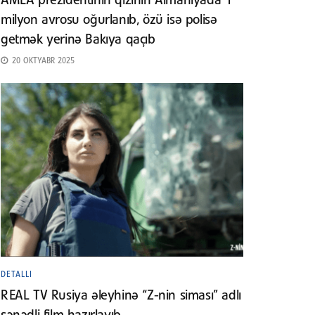
AMEA prezidentinin qızının Almaniyada 1
milyon avrosu oğurlanıb, özü isə polisə
getmək yerinə Bakıya qaçıb
20 OKTYABR 2025
DETALLI
REAL TV Rusiya əleyhinə “Z-nin siması” adlı