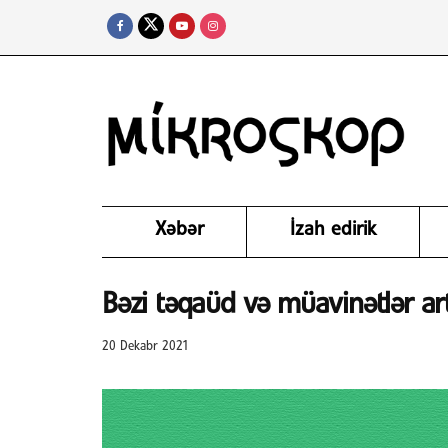
Xəbər
İzah edirik
Bəzi təqaüd və müavinətlər artı
20 Dekabr 2021