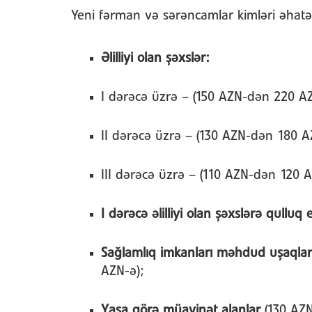
Yeni fərman və sərəncamlar kimləri əhatə 
Əlilliyi olan şəxslər:
I dərəcə üzrə – (150 AZN-dən 220 AZ
II dərəcə üzrə – (130 AZN-dən 180 A
III dərəcə üzrə – (110 AZN-dən 120 A
I dərəcə əlilliyi olan şəxslərə qulluq
Sağlamlıq imkanları məhdud uşaqlar
AZN-ə);
Yaşa görə müavinət alanlar
(130 AZ