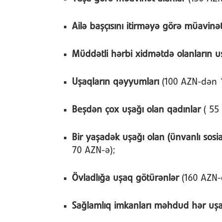
Ailə başçısını itirməyə görə müavinə
Müddətli hərbi xidmətdə olanların u
Uşaqların qəyyumları
(100 AZN-dən 
Beşdən çox uşağı olan qadınlar
( 55
Bir yaşadək uşağı olan (ünvanlı sosia
70 AZN-ə);
Övladlığa uşaq götürənlər
(160 AZN-
Sağlamlıq imkanları məhdud hər uş