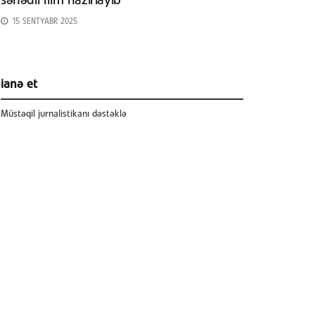
sənədli film hazırlayıb
15 SENTYABR 2025
ianə et
Müstəqil jurnalistikanı dəstəklə