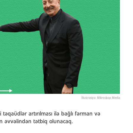
İllustrasiya: Mikroskop Media
 təqaüdlər artırılması ilə bağlı fərman və
in əvvəlindən tətbiq olunacaq.