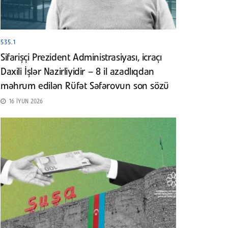
535.1
Sifarişçi Prezident Administrasiyası, icraçı
Daxili İşlər Nazirliyidir – 8 il azadlıqdan
məhrum edilən Rüfət Səfərovun son sözü
16 İYUN 2026