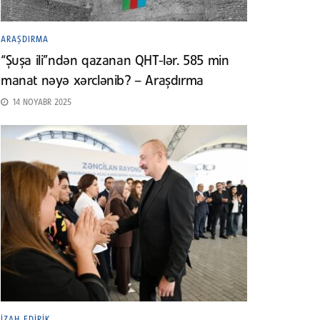
ARAŞDIRMA
“Şuşa ili”ndən qazanan QHT-lər. 585 min
manat nəyə xərclənib? – Araşdırma
14 NOYABR 2025
İZAH EDIRIK