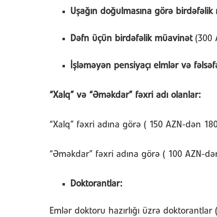
Uşağın doğulmasına görə birdəfəlik
Dəfn üçün birdəfəlik müavinət
(300 
İşləməyən pensiyaçı elmlər və fəlsəfə
“Xalq” və “Əməkdar” fəxri adı olanlar:
“Xalq” fəxri adına görə ( 150 AZN-dən 18
“Əməkdar” fəxri adına görə ( 100 AZN-də
Doktorantlar:
Emlər doktoru hazırlığı üzrə doktorantlar 