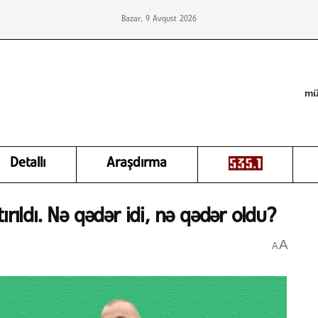
Bazar, 9 Avqust 2026
mü
Detallı
Araşdırma
rıldı. Nə qədər idi, nə qədər oldu?
A
A