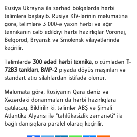
Rusiya Ukrayna ilə sərhəd bölgələrdə hərbi
təlimlərə başlayıb. Rusiya KİV-lərinin məlumatına
görə, təlimlərə 3 000-ə yaxın hərbi və ağır
texnikanın cəlb edildiyi hərbi hazırlıqlar Voronej,
Belqorod, Bryansk və Smolensk vilayətlərində
keçirilir.
Təlimlərdə
300 ədəd hərbi texnika
, o cümlədən
T-
72B3 tankları
,
BMP-2
piyada döyüş maşınları və
standart atıcı silahlardan istifadə olunur.
Məlumata görə, Rusiyanın Qara dəniz və
Xəzərdəki donanmaları da hərbi hazırlıqlara
qatılacaq. Bildirilir ki, təlimlər ABŞ və Şimali
Atlantika Alyansı ilə “təhlükəsizlik zəmanəti” ilə
bağlı danışıqlara paralel olaraq keçirilir.