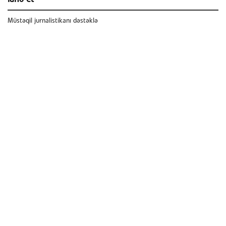
Müstəqil jurnalistikanı dəstəklə