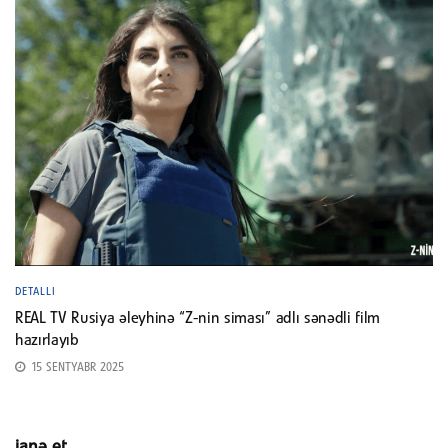
DETALLI
REAL TV Rusiya əleyhinə “Z-nin siması” adlı sənədli film
hazırlayıb
15 SENTYABR 2025
ianə et