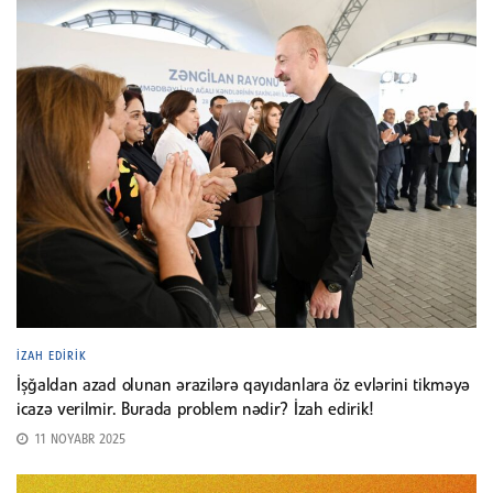
İZAH EDIRIK
İşğaldan azad olunan ərazilərə qayıdanlara öz evlərini tikməyə
icazə verilmir. Burada problem nədir? İzah edirik!
11 NOYABR 2025