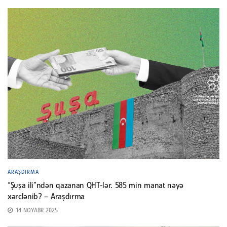
ARAŞDIRMA
“Şuşa ili”ndən qazanan QHT-lər. 585 min manat nəyə
xərclənib? – Araşdırma
14 NOYABR 2025