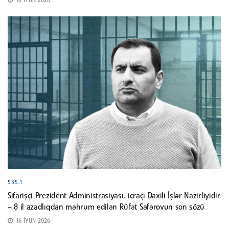
16 İYUN 2026
535.1
Sifarişçi Prezident Administrasiyası, icraçı Daxili İşlər Nazirliyidir
– 8 il azadlıqdan məhrum edilən Rüfət Səfərovun son sözü
16 İYUN 2026