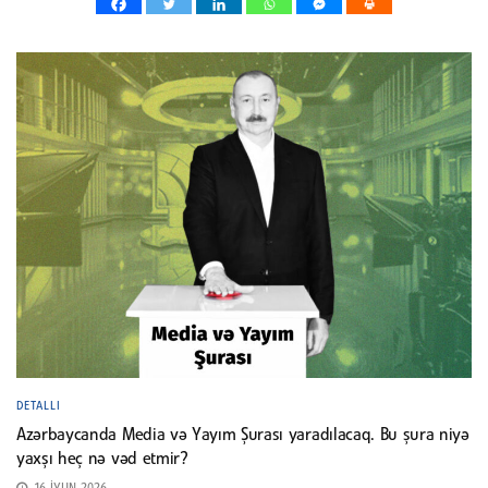
DETALLI
Azərbaycanda Media və Yayım Şurası yaradılacaq. Bu şura niyə
yaxşı heç nə vəd etmir?