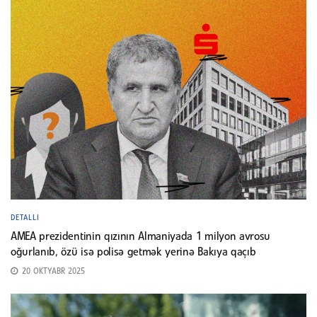
DETALLI
AMEA prezidentinin qızının Almaniyada 1 milyon avrosu
oğurlanıb, özü isə polisə getmək yerinə Bakıya qaçıb
20 OKTYABR 2025