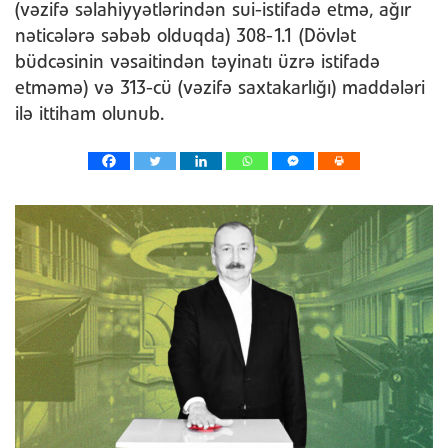
(vəzifə səlahiyyətlərindən sui-istifadə etmə, ağır
nəticələrə səbəb olduqda) 308-1.1 (Dövlət
büdcəsinin vəsaitindən təyinatı üzrə istifadə
etməmə) və 313-cü (vəzifə saxtakarlığı) maddələri
ilə ittiham olunub.