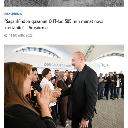
ARAŞDIRMA
“Şuşa ili”ndən qazanan QHT-lər. 585 min manat nəyə
xərclənib? – Araşdırma
14 NOYABR 2025