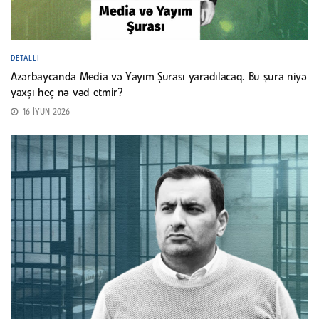
DETALLI
Azərbaycanda Media və Yayım Şurası yaradılacaq. Bu şura niyə
yaxşı heç nə vəd etmir?
16 İYUN 2026