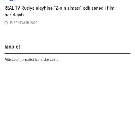
DETALLI
REAL TV Rusiya əleyhinə “Z-nin siması” adlı sənədli film
hazırlayıb
15 SENTYABR 2025
ianə et
Müstəqil jurnalistikanı dəstəklə