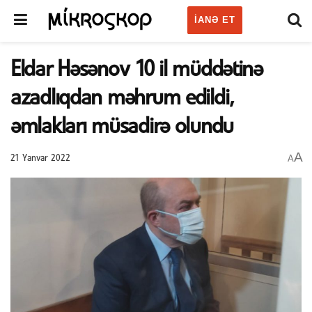
IANƏ ET
Eldar Həsənov 10 il müddətinə
azadlıqdan məhrum edildi,
əmlakları müsadirə olundu
A
A
21 Yanvar 2022