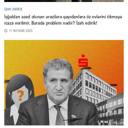
İZAH EDIRIK
İşğaldan azad olunan ərazilərə qayıdanlara öz evlərini tikməyə
icazə verilmir. Burada problem nədir? İzah edirik!
11 NOYABR 2025