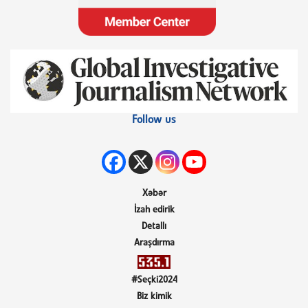
Follow us
Xəbər
İzah edirik
Detallı
Araşdırma
#Seçki2024
Biz kimik