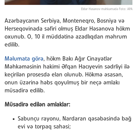
Eldar Həsənov məhkəmədə Foto: APA
Azərbaycanın Serbiya, Monteneqro, Bosniya və
Herseqovinada səfiri olmuş Eldar Həsənova hökm
oxunub. O, 10 il müddətinə azadlıqdan məhrum
edilib.
Məlumata görə
, hökm Bakı Ağır Cinayətlər
Məhkəməsinin hakimi Əfqan Hacıyevin sədrliyi ilə
keçirilən prosesdə elan olunub. Hökmə əsasən,
onun üzərinə həbs qoyulmuş bir neçə əmlakı
müsadirə edilib.
Müsadirə edilən əmlaklar:
Sabunçu rayonu, Nardaran qəsəbəsində bağ
evi və torpaq sahəsi;