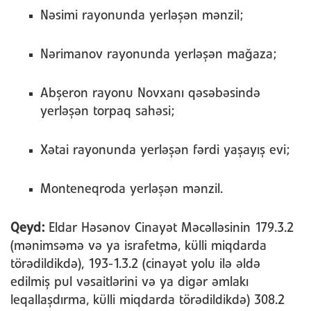
Nəsimi rayonunda yerləşən mənzil;
Nərimanov rayonunda yerləşən mağaza;
Abşeron rayonu Novxanı qəsəbəsində
yerləşən torpaq sahəsi;
Xətai rayonunda yerləşən fərdi yaşayış evi;
Monteneqroda yerləşən mənzil.
Qeyd:
Eldar Həsənov Cinayət Məcəlləsinin 179.3.2
(mənimsəmə və ya israfetmə, külli miqdarda
törədildikdə), 193-1.3.2 (cinayət yolu ilə əldə
edilmiş pul vəsaitlərini və ya digər əmlakı
leqallaşdırma, külli miqdarda törədildikdə) 308.2