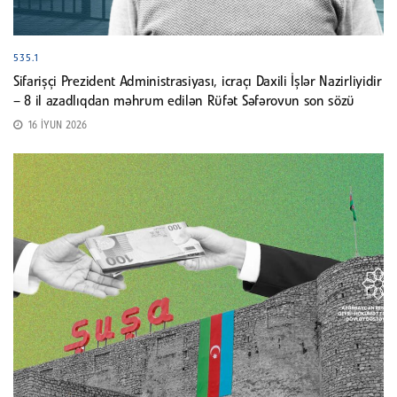
535.1
Sifarişçi Prezident Administrasiyası, icraçı Daxili İşlər Nazirliyidir
– 8 il azadlıqdan məhrum edilən Rüfət Səfərovun son sözü
16 İYUN 2026