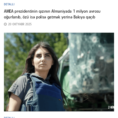
DETALLI
AMEA prezidentinin qızının Almaniyada 1 milyon avrosu
oğurlanıb, özü isə polisə getmək yerinə Bakıya qaçıb
20 OKTYABR 2025