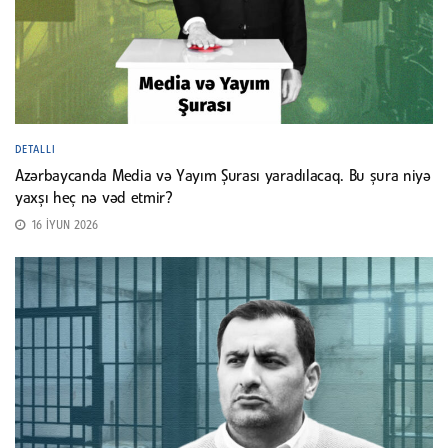
DETALLI
Azərbaycanda Media və Yayım Şurası yaradılacaq. Bu şura niyə
yaxşı heç nə vəd etmir?
16 İYUN 2026