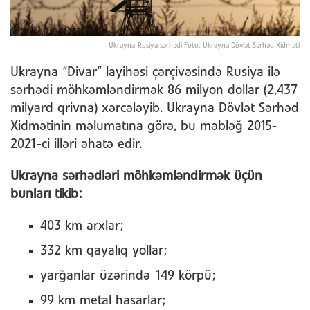
Ukrayna-Rusiya sərhədi Foto: Ukrayna Dövlət Sərhəd Xidməti
Ukrayna “Divar” layihəsi çərçivəsində Rusiya ilə
sərhədi möhkəmləndirmək 86 milyon dollar (2,437
milyard qrivna) xərcələyib. Ukrayna Dövlət Sərhəd
Xidmətinin məlumatına görə, bu məbləğ 2015-
2021-ci illəri əhatə edir.
Ukrayna sərhədləri möhkəmləndirmək üçün
bunları tikib:
403 km arxlar;
332 km qayalıq yollar;
yarğanlar üzərində 149 körpü;
99 km metal hasarlar;