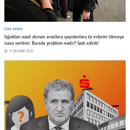
İZAH EDIRIK
İşğaldan azad olunan ərazilərə qayıdanlara öz evlərini tikməyə
icazə verilmir. Burada problem nədir? İzah edirik!
11 NOYABR 2025