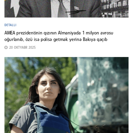
DETALLI
AMEA prezidentinin qızının Almaniyada 1 milyon avrosu
oğurlanıb, özü isə polisə getmək yerinə Bakıya qaçıb
20 OKTYABR 2025