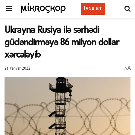
IANƏ ET
Ukrayna Rusiya ilə sərhədi
gücləndirməyə 86 milyon dollar
xərcələyib
A
A
21 Yanvar 2022