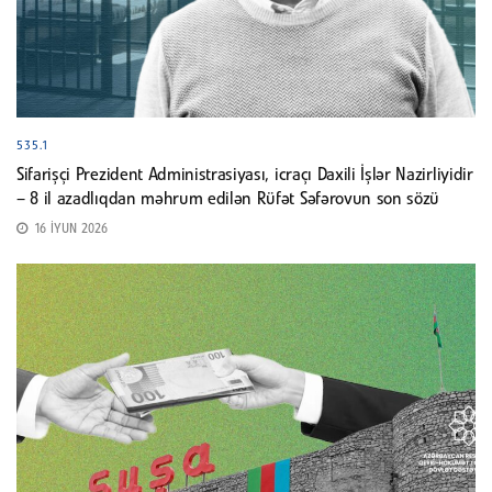
535.1
Sifarişçi Prezident Administrasiyası, icraçı Daxili İşlər Nazirliyidir
– 8 il azadlıqdan məhrum edilən Rüfət Səfərovun son sözü
16 İYUN 2026