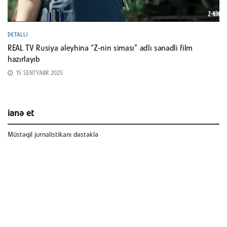
DETALLI
REAL TV Rusiya əleyhinə “Z-nin siması” adlı sənədli film
hazırlayıb
15 SENTYABR 2025
ianə et
Müstəqil jurnalistikanı dəstəklə