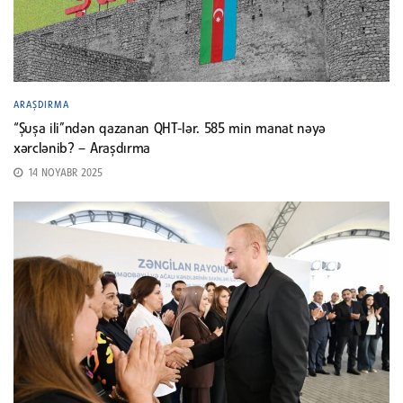
ARAŞDIRMA
“Şuşa ili”ndən qazanan QHT-lər. 585 min manat nəyə
xərclənib? – Araşdırma
14 NOYABR 2025