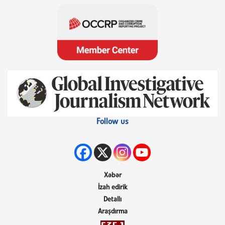
Follow us
Xəbər
İzah edirik
Detallı
Araşdırma