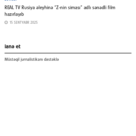
REAL TV Rusiya əleyhinə “Z-nin siması” adlı sənədli film
hazırlayıb
15 SENTYABR 2025
ianə et
Müstəqil jurnalistikanı dəstəklə