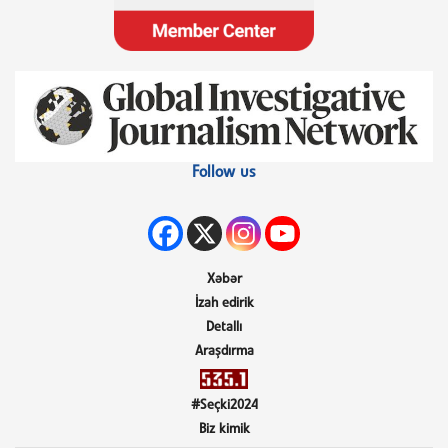
Follow us
Xəbər
İzah edirik
Detallı
Araşdırma
#Seçki2024
Biz kimik