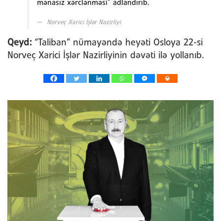
mənasız xərclənməsi” adlandırıb.
Norveç Xarici İşlər Nazirliyi
Qeyd:
“Taliban” nümayəndə heyəti Osloya 22-si
Norveç Xarici İşlər Nazirliyinin dəvəti ilə yollanıb.