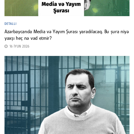
DETALLI
Azərbaycanda Media və Yayım Şurası yaradılacaq. Bu şura niyə
yaxşı heç nə vəd etmir?
16 İYUN 2026