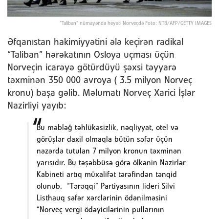
“Taliban” nümayəndə heyəti Norveçdə Foto: NTB/AFP/GETTY IMAGES
Əfqanıstan hakimiyyətini ələ keçirən radikal
“Taliban” hərəkatının Osloya uçması üçün
Norveçin icarəyə götürdüyü şəxsi təyyarə
təxminən 350 000 avroya ( 3.5 milyon Norveç
kronu) başa gəlib. Məlumatı Norveç Xarici İşlər
Nazirliyi yayıb:
Bu məbləğ təhlükəsizlik, nəqliyyat, otel və
görüşlər daxil olmaqla bütün səfər üçün
nəzərdə tutulan 7 milyon kronun təxminən
yarısıdır. Bu təşəbbüsə görə ölkənin Nazirlər
Kabineti artıq müxalifət tərəfindən tənqid
olunub. “Tərəqqi” Partiyasının lideri Silvi
Listhauq səfər xərclərinin ödənilməsini
“Norveç vergi ödəyicilərinin pullarının