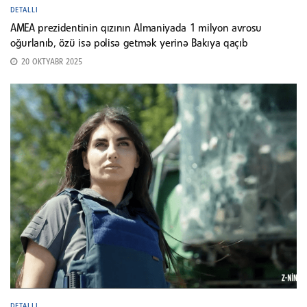
DETALLI
AMEA prezidentinin qızının Almaniyada 1 milyon avrosu
oğurlanıb, özü isə polisə getmək yerinə Bakıya qaçıb
20 OKTYABR 2025
DETALLI