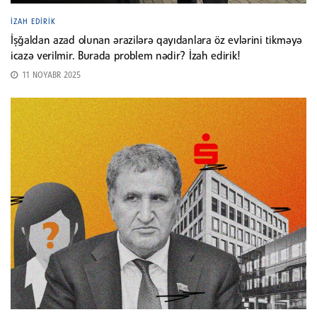
İZAH EDIRIK
İşğaldan azad olunan ərazilərə qayıdanlara öz evlərini tikməyə
icazə verilmir. Burada problem nədir? İzah edirik!
11 NOYABR 2025