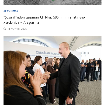
ARAŞDIRMA
“Şuşa ili”ndən qazanan QHT-lər. 585 min manat nəyə
xərclənib? – Araşdırma
14 NOYABR 2025