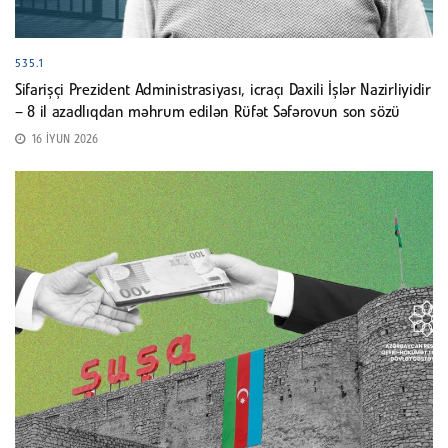
535.1
Sifarişçi Prezident Administrasiyası, icraçı Daxili İşlər Nazirliyidir
– 8 il azadlıqdan məhrum edilən Rüfət Səfərovun son sözü
16 İYUN 2026