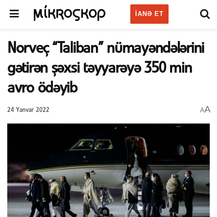
IANƏ ET
Norveç “Taliban” nümayəndələrini
gətirən şəxsi təyyarəyə 350 min
avro ödəyib
A
A
24 Yanvar 2022