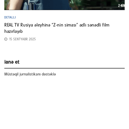
DETALLI
REAL TV Rusiya əleyhinə “Z-nin siması” adlı sənədli film
hazırlayıb
15 SENTYABR 2025
ianə et
Müstəqil jurnalistikanı dəstəklə