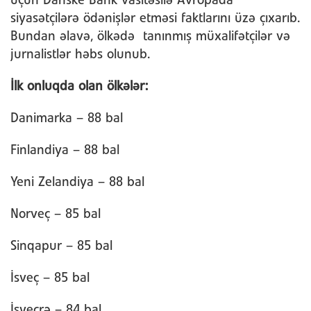
üçün Danske Bank vasitəsilə Avropada
siyasətçilərə ödənişlər etməsi faktlarını üzə çıxarıb.
Bundan əlavə, ölkədə tanınmış müxalifətçilər və
jurnalistlər həbs olunub.
İlk onluqda olan ölkələr:
Danimarka – 88 bal
Finlandiya – 88 bal
Yeni Zelandiya – 88 bal
Norveç – 85 bal
Sinqapur – 85 bal
İsveç – 85 bal
İsveçrə – 84 bal