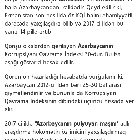
balla Azərbaycandan irəlidədir. Qeyd edilir ki,
Ermənistan son beş ildə öz KQİ balını əhəmiyyətli
dərəcədə yaxşılaşdıra bilib və 2017-ci ildən bu
yana 14 pillə artıb.
Qonşu ölkələrdən geriləyən
Azərbaycanın
Korrupsiyanı Qavrama İndeksi 30-dur. Bu isə
aşağı göstərici hesab edilir.
Qurumun hazırladığı hesabatda vurğulanır ki,
Azərbaycan 2012-ci ildən bəri 25-30 bal arası
qiymətləndirilir və bununla da Korrupsiyanı
Qavrama İndeksinin dibindəki üçüncü hissədə yer
alır.
2017-ci ildə
“Azərbaycanın pulyuyan maşını”
adlı
araşdırma hökumətin öz imicini yaxşılaşdırmaq