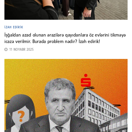
İZAH EDIRIK
İşğaldan azad olunan ərazilərə qayıdanlara öz evlərini tikməyə
icazə verilmir. Burada problem nədir? İzah edirik!
11 NOYABR 2025