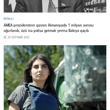
DETALLI
AMEA prezidentinin qızının Almaniyada 1 milyon avrosu
oğurlanıb, özü isə polisə getmək yerinə Bakıya qaçıb
20 OKTYABR 2025