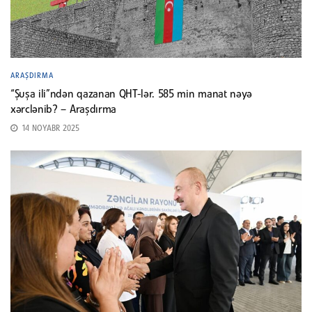
ARAŞDIRMA
“Şuşa ili”ndən qazanan QHT-lər. 585 min manat nəyə
xərclənib? – Araşdırma
14 NOYABR 2025