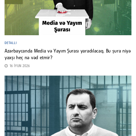
DETALLI
Azərbaycanda Media və Yayım Şurası yaradılacaq. Bu şura niyə
yaxşı heç nə vəd etmir?
16 İYUN 2026