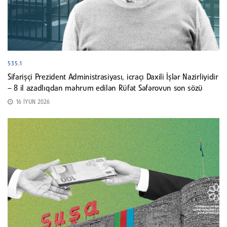
535.1
Sifarişçi Prezident Administrasiyası, icraçı Daxili İşlər Nazirliyidir
– 8 il azadlıqdan məhrum edilən Rüfət Səfərovun son sözü
16 İYUN 2026