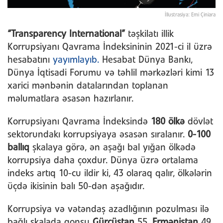
İllustrasiya: Emi Çiniara
“Transparency International”
təşkilatı illik
Korrupsiyanı Qavrama
İndeksininin 2021-ci il üzrə
hesabatını
yayımlayıb.
Hesabat Dünya Bankı,
Dünya İqtisadi Forumu və təhlil mərkəzləri kimi 13
xarici mənbənin datalarından toplanan
məlumatlara əsasən hazırlanır.
Korrupsiyanı Qavrama İndeksində
180 ölkə
dövlət
sektorundakı korrupsiyaya əsasən sıralanır.
0-100
ballıq
şkalaya görə, ən aşağı bal yığan ölkədə
korrupsiya daha çoxdur. Dünya üzrə ortalama
indeks artıq 10-cu ildir ki, 43 olaraq qalır, ölkələrin
üçdə ikisinin balı 50-dən aşağıdır.
Korrupsiya və vətəndaş azadlığının pozulması ilə
bağlı şkalada qonşu
Gürcüstan
55,
Ermənistan
49