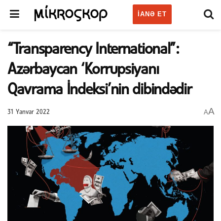
IANƏ ET
“Transparency International”:
Azərbaycan ‘Korrupsiyanı
Qavrama İndeksi’nin dibindədir
A
A
31 Yanvar 2022