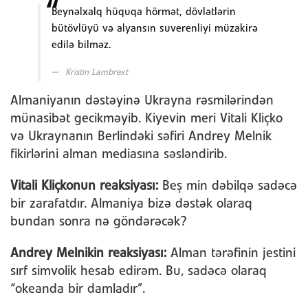
Beynəlxalq hüquqa hörmət, dövlətlərin
bütövlüyü və alyansın suverenliyi müzakirə
edilə bilməz.
Kristin Lambrext
Almaniyanın dəstəyinə Ukrayna rəsmilərindən
münasibət gecikməyib. Kiyevin meri Vitali Kliçko
və Ukraynanın Berlindəki səfiri Andrey Melnik
fikirlərini alman mediasına səsləndirib.
Vitali Kliçkonun reaksiyası:
Beş min dəbilqə sadəcə
bir zarafatdır. Almaniya bizə dəstək olaraq
bundan sonra nə göndərəcək?
Andrey Melnikin reaksiyası:
Alman tərəfinin jestini
sırf simvolik hesab edirəm. Bu, sadəcə olaraq
“okeanda bir damladır”.