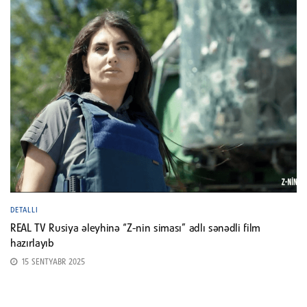
DETALLI
REAL TV Rusiya əleyhinə “Z-nin siması” adlı sənədli film
hazırlayıb
15 SENTYABR 2025