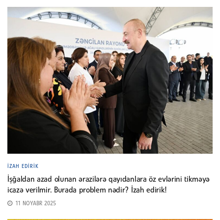
İZAH EDIRIK
İşğaldan azad olunan ərazilərə qayıdanlara öz evlərini tikməyə
icazə verilmir. Burada problem nədir? İzah edirik!
11 NOYABR 2025