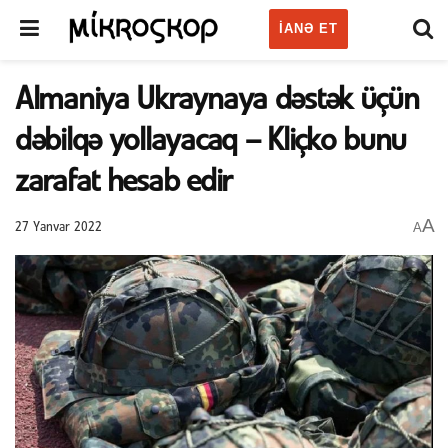
IANƏ ET
Almaniya Ukraynaya dəstək üçün
dəbilqə yollayacaq – Kliçko bunu
zarafat hesab edir
A
A
27 Yanvar 2022