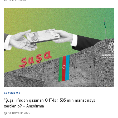
ARAŞDIRMA
“Şuşa ili”ndən qazanan QHT-lər. 585 min manat nəyə
xərclənib? – Araşdırma
14 NOYABR 2025