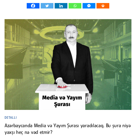
DETALLI
Azərbaycanda Media və Yayım Şurası yaradılacaq. Bu şura niyə
yaxşı heç nə vəd etmir?