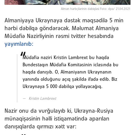
Alman hərbçilərinin dəbiqləsi Foto: dpa/ 21.04.2021
Almaniyaya Ukraynaya dəstək məqsədilə 5 min
hərbi dəbilqə göndərəcək. Məlumat Almaniya
Müdafiə Nazirliyinin rəsmi tvitter hesabında
yayımlanıb:
Müdafiə naziri Kristin Lambrext bu haqda
Bundestaqın Müdafiə Komitəsinin iclasında bu
haqda danışıb. O, Almaniyanın Ukraynanın
yanında olduğunu açıq şəkildə ifadə edib. Biz
Ukraynaya 5 000 dəbilqə yollayacağıq.
Kristin Lambrext
Nazir onu da vurğulayıb ki, Ukrayna-Rusiya
münaqişəsinin həlli istiqamətində aparılan
danışıqlarda qırmızı xətt var: