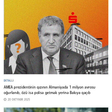
DETALLI
AMEA prezidentinin qızının Almaniyada 1 milyon avrosu
oğurlanıb, özü isə polisə getmək yerinə Bakıya qaçıb
20 OKTYABR 2025