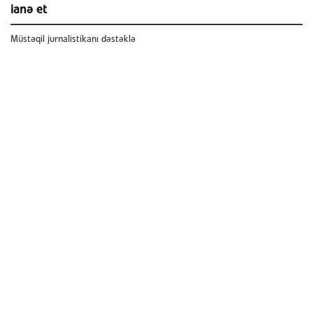
ianə et
Müstəqil jurnalistikanı dəstəklə