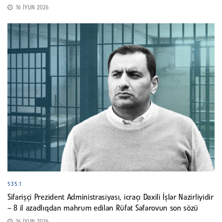
16 İYUN 2026
535.1
Sifarişçi Prezident Administrasiyası, icraçı Daxili İşlər Nazirliyidir
– 8 il azadlıqdan məhrum edilən Rüfət Səfərovun son sözü
16 İYUN 2026