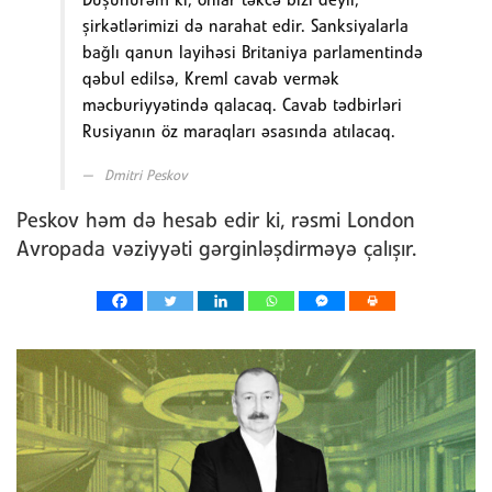
Düşünürəm ki, onlar təkcə bizi deyil,
şirkətlərimizi də narahat edir. Sanksiyalarla
bağlı qanun layihəsi Britaniya parlamentində
qəbul edilsə, Kreml cavab vermək
məcburiyyətində qalacaq. Cavab tədbirləri
Rusiyanın öz maraqları əsasında atılacaq.
Dmitri Peskov
Peskov həm də hesab edir ki, rəsmi London
Avropada vəziyyəti gərginləşdirməyə çalışır.