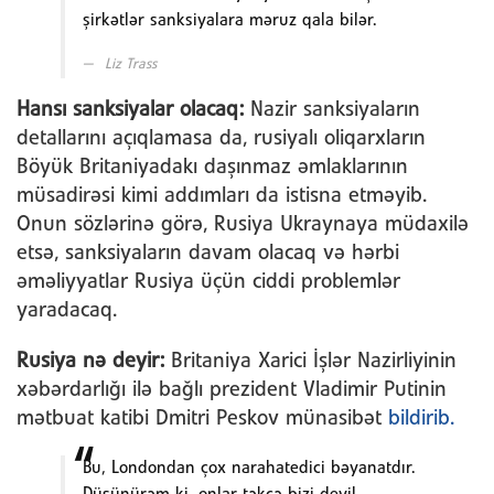
şirkətlər sanksiyalara məruz qala bilər.
Liz Trass
Hansı sanksiyalar olacaq:
Nazir sanksiyaların
detallarını açıqlamasa da, rusiyalı oliqarxların
Böyük Britaniyadakı daşınmaz əmlaklarının
müsadirəsi kimi addımları da istisna etməyib.
Onun sözlərinə görə, Rusiya Ukraynaya müdaxilə
etsə, sanksiyaların davam olacaq və hərbi
əməliyyatlar Rusiya üçün ciddi problemlər
yaradacaq.
Rusiya nə deyir:
Britaniya Xarici İşlər Nazirliyinin
xəbərdarlığı ilə bağlı prezident Vladimir Putinin
mətbuat katibi Dmitri Peskov münasibət
bildirib.
Bu, Londondan çox narahatedici bəyanatdır.