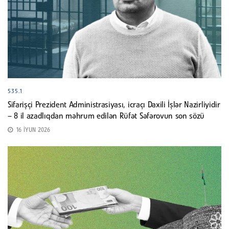
535.1
Sifarişçi Prezident Administrasiyası, icraçı Daxili İşlər Nazirliyidir
– 8 il azadlıqdan məhrum edilən Rüfət Səfərovun son sözü
16 İYUN 2026