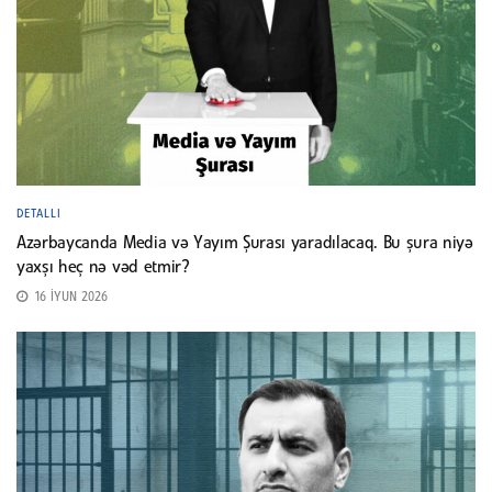
DETALLI
Azərbaycanda Media və Yayım Şurası yaradılacaq. Bu şura niyə
yaxşı heç nə vəd etmir?
16 İYUN 2026