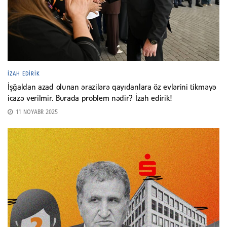
İZAH EDIRIK
İşğaldan azad olunan ərazilərə qayıdanlara öz evlərini tikməyə
icazə verilmir. Burada problem nədir? İzah edirik!
11 NOYABR 2025