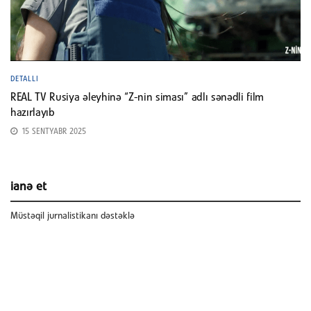
DETALLI
REAL TV Rusiya əleyhinə “Z-nin siması” adlı sənədli film
hazırlayıb
15 SENTYABR 2025
ianə et
Müstəqil jurnalistikanı dəstəklə