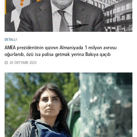
DETALLI
AMEA prezidentinin qızının Almaniyada 1 milyon avrosu
oğurlanıb, özü isə polisə getmək yerinə Bakıya qaçıb
20 OKTYABR 2025