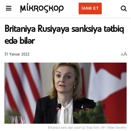
IANƏ ET
Britaniya Rusiyaya sanksiya tətbiq
edə bilər
A
A
31 Yanvar 2022
Britaniya xarici işlər naziri Liz Trass Foto: AP/ Olivier Douliery