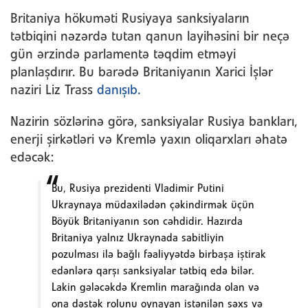
Britaniya hökuməti Rusiyaya sanksiyaların
tətbiqini nəzərdə tutan qanun layihəsini bir neçə
gün ərzində parlamentə təqdim etməyi
planlaşdırır. Bu barədə Britaniyanın Xarici İşlər
naziri Liz Trass
danışıb.
Nazirin sözlərinə görə, sanksiyalar Rusiya bankları,
enerji şirkətləri və Kremlə yaxın oliqarxları əhatə
edəcək:
Bu, Rusiya prezidenti Vladimir Putini
Ukraynaya müdaxilədən çəkindirmək üçün
Böyük Britaniyanın son cəhdidir. Hazırda
Britaniya yalnız Ukraynada sabitliyin
pozulması ilə bağlı fəaliyyətdə birbaşa iştirak
edənlərə qarşı sanksiyalar tətbiq edə bilər.
Lakin gələcəkdə Kremlin marağında olan və
ona dəstək rolunu oynayan istənilən şəxs və