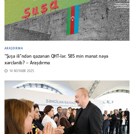
ARAŞDIRMA
“Şuşa ili”ndən qazanan QHT-lər. 585 min manat nəyə
xərclənib? – Araşdırma
14 NOYABR 2025