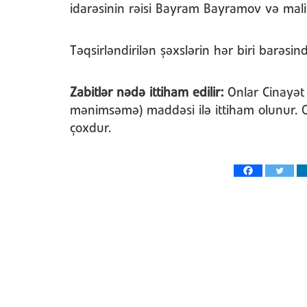
idarəsinin rəisi Bayram Bayramov və maliyy
Təqsirləndirilən şəxslərin hər biri barəsin
Zabitlər nədə ittiham edilir:
Onlar Cinayət 
mənimsəmə) maddəsi ilə ittiham olunur. 
çoxdur.