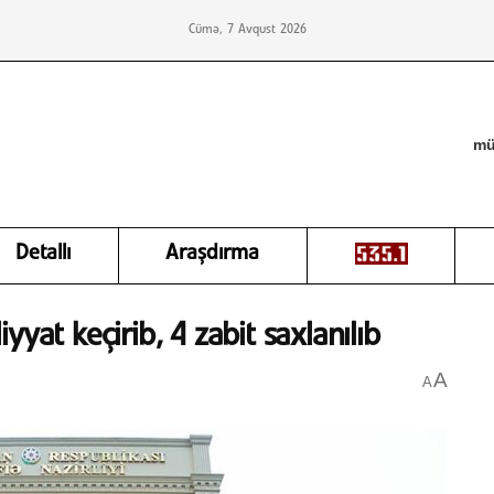
Cümə, 7 Avqust 2026
mü
Detallı
Araşdırma
yat keçirib, 4 zabit saxlanılıb
A
A