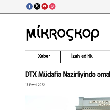
Xəbər
İzah edirik
DTX Müdafiə Nazirliyində əməliy
13 Fevral 2022