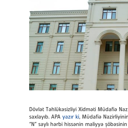
Dövlət Təhlükəsizliyi Xidməti Müdafiə Nazi
saxlayıb. APA
yazır ki
, Müdafiə Nazirliyinin
“N” saylı hərbi hissənin maliyyə şöbəsinin