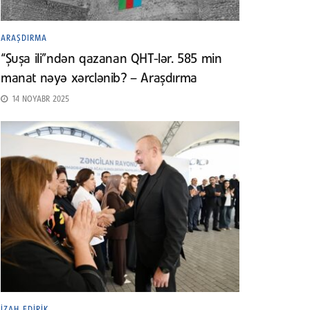
ARAŞDIRMA
“Şuşa ili”ndən qazanan QHT-lər. 585 min
manat nəyə xərclənib? – Araşdırma
14 NOYABR 2025
İZAH EDIRIK