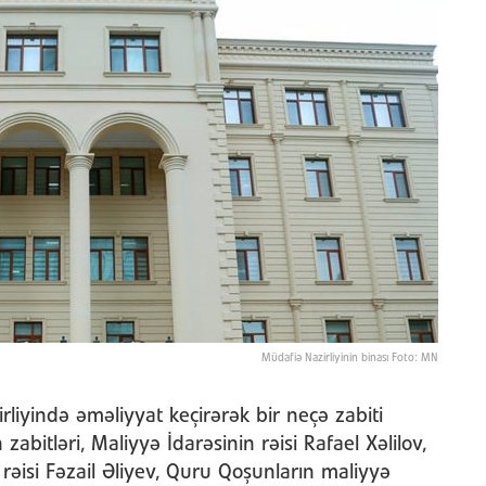
Müdafiə Nazirliyinin binası Foto: MN
rliyində əməliyyat keçirərək bir neçə zabiti
 zabitləri, Maliyyə İdarəsinin rəisi Rafael Xəlilov,
 rəisi Fəzail Əliyev, Quru Qoşunların maliyyə