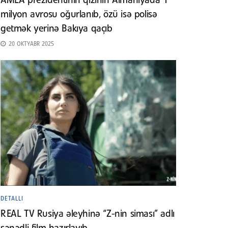
AMEA prezidentinin qızının Almaniyada 1
milyon avrosu oğurlanıb, özü isə polisə
getmək yerinə Bakıya qaçıb
20 OKTYABR 2025
DETALLI
REAL TV Rusiya əleyhinə “Z-nin siması” adlı