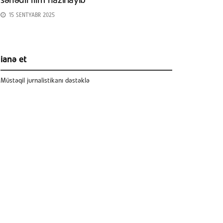
sənədli film hazırlayıb
15 SENTYABR 2025
ianə et
Müstəqil jurnalistikanı dəstəklə