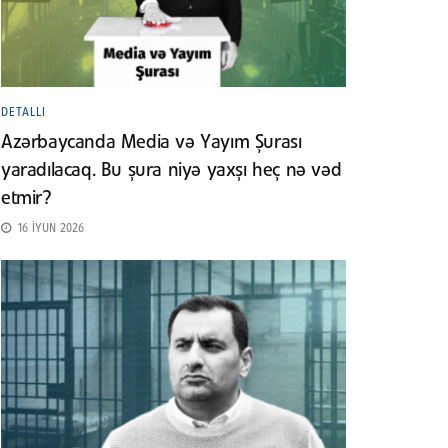
DETALLI
Azərbaycanda Media və Yayım Şurası
yaradılacaq. Bu şura niyə yaxşı heç nə vəd
etmir?
16 İYUN 2026