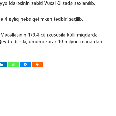
ə idarəsinin zabiti Vüsal Əlizadə saxlanılıb.
də 4 aylıq həbs qətimkan tədbiri seçilib.
Məcəlləsinin 179.4-cü (xüsusilə külli miqdarda
Qeyd edilir ki, ümumi zərər 10 milyon manatdan