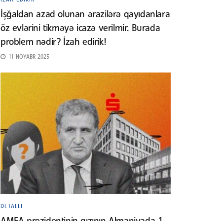
İşğaldan azad olunan ərazilərə qayıdanlara
öz evlərini tikməyə icazə verilmir. Burada
problem nədir? İzah edirik!
11 NOYABR 2025
DETALLI