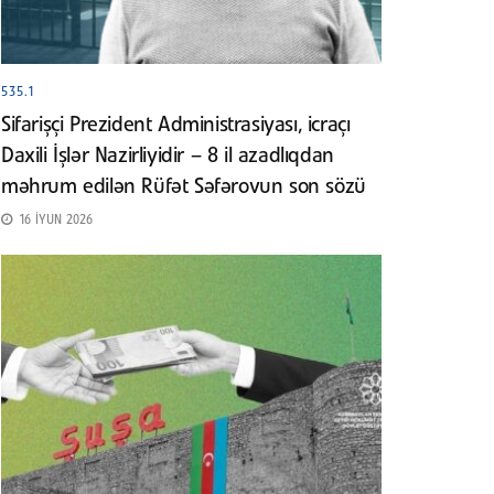
535.1
Sifarişçi Prezident Administrasiyası, icraçı
Daxili İşlər Nazirliyidir – 8 il azadlıqdan
məhrum edilən Rüfət Səfərovun son sözü
16 İYUN 2026