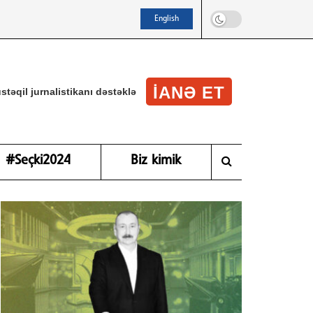
English
IANƏ ET
stəqil jurnalistikanı dəstəklə
#Seçki2024
Biz kimik