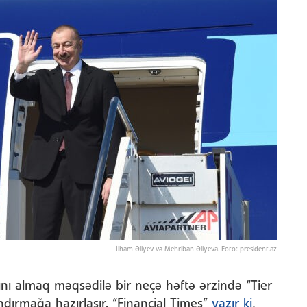
İlham Əliyev və Mehriban Əliyeva. Foto: president.az
ısını almaq məqsədilə bir neçə həftə ərzində “Tier
yandırmağa hazırlaşır. “Financial Times”
yazır ki
,