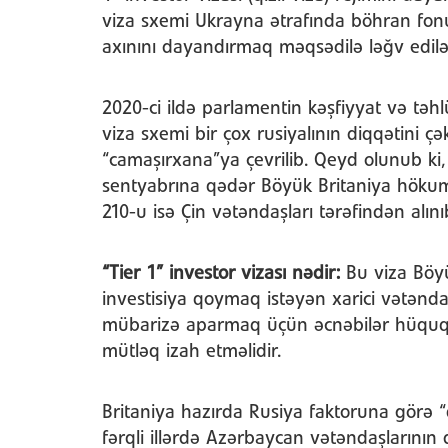
viza sxemi Ukrayna ətrafında böhran fonun
axınını dayandırmaq məqsədilə ləğv edilə
2020-ci ildə parlamentin kəşfiyyat və təhlük
viza sxemi bir çox rusiyalının diqqətini çə
“camaşırxana”ya çevrilib. Qeyd olunub ki, 
sentyabrına qədər Böyük Britaniya höku
210-u isə Çin vətəndaşları tərəfindən alını
“Tier 1” investor vizası nədir:
Bu viza Böyü
investisiya qoymaq istəyən xarici vətəndaşl
mübarizə aparmaq üçün əcnəbilər hüquq-
mütləq izah etməlidir.
Britaniya hazırda Rusiya faktoruna görə “q
fərqli illərdə Azərbaycan vətəndaşlarının