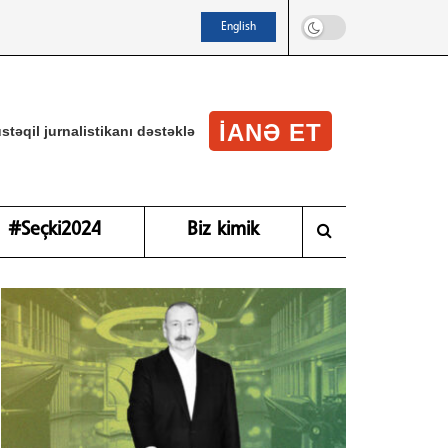
English
IANƏ ET
stəqil jurnalistikanı dəstəklə
#Seçki2024
Biz kimik