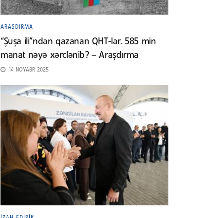
ARAŞDIRMA
“Şuşa ili”ndən qazanan QHT-lər. 585 min
manat nəyə xərclənib? – Araşdırma
14 NOYABR 2025
İZAH EDIRIK