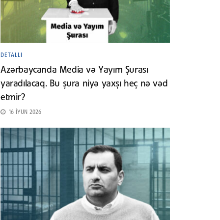
DETALLI
Azərbaycanda Media və Yayım Şurası
yaradılacaq. Bu şura niyə yaxşı heç nə vəd
etmir?
16 İYUN 2026