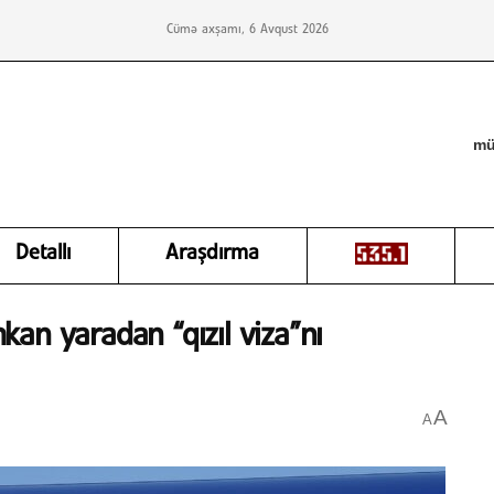
Cümə axşamı, 6 Avqust 2026
mü
Detallı
Araşdırma
imkan yaradan “qızıl viza”nı
A
A