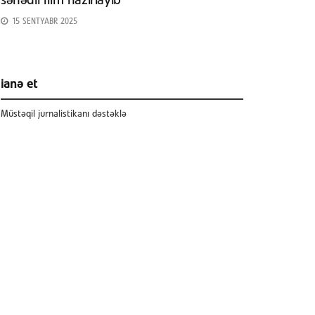
sənədli film hazırlayıb
15 SENTYABR 2025
ianə et
Müstəqil jurnalistikanı dəstəklə