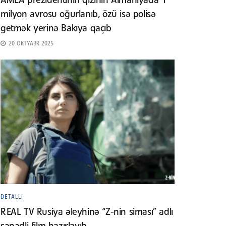
AMEA prezidentinin qızının Almaniyada 1
milyon avrosu oğurlanıb, özü isə polisə
getmək yerinə Bakıya qaçıb
20 OKTYABR 2025
DETALLI
REAL TV Rusiya əleyhinə “Z-nin siması” adlı