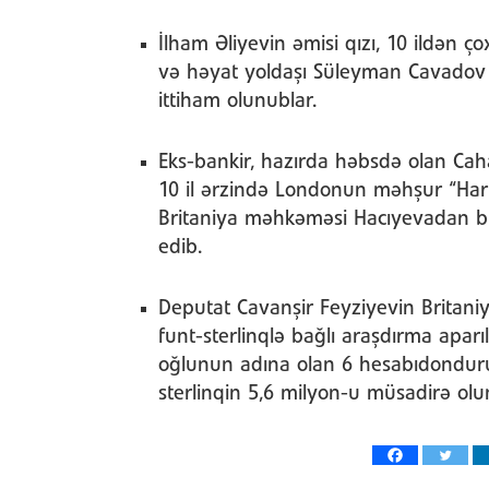
İlham Əliyevin əmisi qızı, 10 ildən
və həyat yoldaşı Süleyman Cavadov B
ittiham olunublar.
Eks-bankir, hazırda həbsdə olan Cah
10 il ərzində Londonun məhşur “Harr
Britaniya məhkəməsi Hacıyevadan bu
edib.
Deputat Cavanşir Feyziyevin Britani
funt-sterlinqlə bağlı araşdırma aparı
oğlunun adına olan 6 hesabıdondur
sterlinqin 5,6 milyon-u müsadirə olu