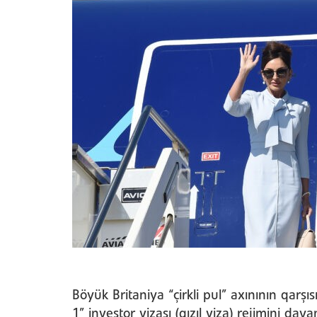
Böyük Britaniya “çirkli pul” axınının qarş
1” investor vizası (qızıl viza) rejimini da