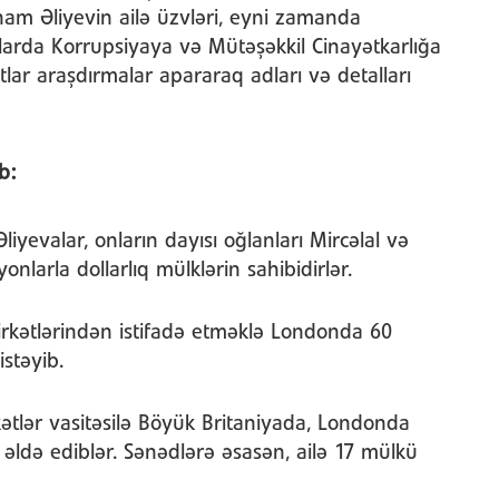
ham Əliyevin ailə üzvləri, eyni zamanda
larda Korrupsiyaya və Mütəşəkkil Cinayətkarlığa
atlar araşdırmalar apararaq adları və detalları
b:
liyevalar, onların dayısı oğlanları Mircəlal və
nlarla dollarlıq mülklərin sahibidirlər.
şirkətlərindən istifadə etməklə Londonda 60
stəyib.
rkətlər vasitəsilə Böyük Britaniyada, Londonda
əldə ediblər. Sənədlərə əsasən, ailə 17 mülkü