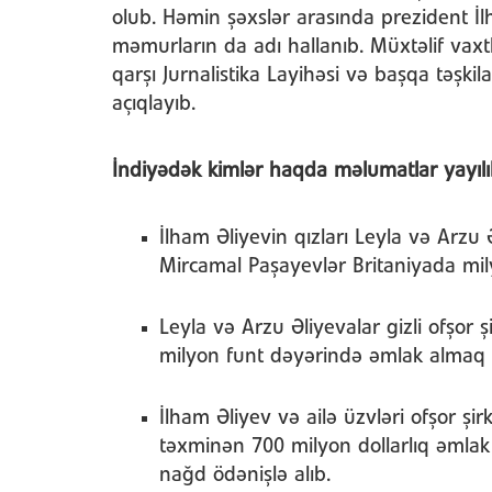
olub. Həmin şəxslər arasında prezident İl
məmurların da adı hallanıb. Müxtəlif vaxt
qarşı Jurnalistika Layihəsi və başqa təşkil
açıqlayıb.
İndiyədək kimlər haqda məlumatlar yayılı
İlham Əliyevin qızları Leyla və Arzu Ə
Mircamal Paşayevlər Britaniyada milyo
Leyla və Arzu Əliyevalar gizli ofşor 
milyon funt dəyərində əmlak almaq i
İlham Əliyev və ailə üzvləri ofşor şi
təxminən 700 milyon dollarlıq əmlak 
nağd ödənişlə alıb.