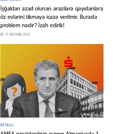
İşğaldan azad olunan ərazilərə qayıdanlara
öz evlərini tikməyə icazə verilmir. Burada
problem nədir? İzah edirik!
11 NOYABR 2025
DETALLI