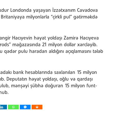
 çoxdur Londonda yaşayan İzzətxanım Cavadova
ritaniyaya milyonlarla “çirkli pul” gətirməkdə
angir Hacıyevin həyat yoldaşı Zamirə Hacıyeva
ods” mağazasında 21 milyon dollar xərcləyib.
 qədər pulu haradan aldığını açıqlamasını tələb
yadakı bank hesablarında saxlanılan 15 milyon
lıb. Deputatın həyat yoldaşı, oğlu və qardaşı
ulub, mənşəyi şübhə doğuran 15 milyon funt-
nub.