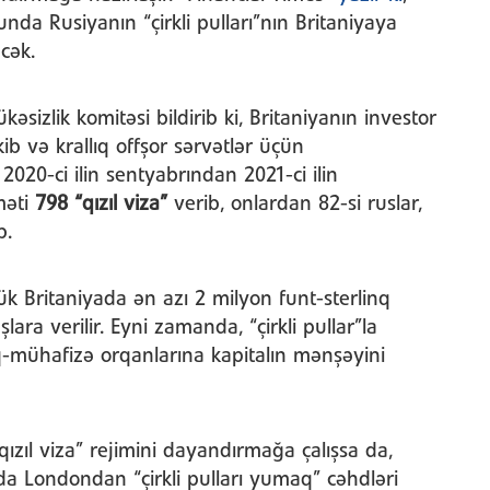
da Rusiyanın “çirkli pulları”nın Britaniyaya
cək.
əsizlik komitəsi bildirib ki, Britaniyanın investor
kib və krallıq offşor sərvətlər üçün
2020-ci ilin sentyabrından 2021-ci ilin
məti
798
“qızıl viza”
verib, onlardan 82-si ruslar,
b.
k Britaniyada ən azı 2 milyon funt-sterlinq
ara verilir. Eyni zamanda, “çirkli pullar”la
mühafizə orqanlarına kapitalın mənşəyini
ızıl viza” rejimini dayandırmağa çalışsa da,
 da Londondan “çirkli pulları yumaq” cəhdləri