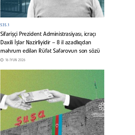
535.1
Sifarişçi Prezident Administrasiyası, icraçı
Daxili İşlər Nazirliyidir – 8 il azadlıqdan
məhrum edilən Rüfət Səfərovun son sözü
16 İYUN 2026