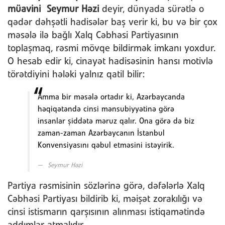
müavini Seymur Həzi
deyir, dünyada sürətlə o
qədər dəhşətli hadisələr baş verir ki, bu və bir çox
məsələ ilə bağlı Xalq Cəbhəsi Partiyasının
toplaşmaq, rəsmi mövqe bildirmək imkanı yoxdur.
O hesab edir ki, cinayət hadisəsinin hansı motivlə
törətdiyini hələki yalnız qatil bilir:
Amma bir məsələ ortadır ki, Azərbaycanda
həqiqətəndə cinsi mənsubiyyətinə görə
insanlar şiddətə məruz qalır. Ona görə də biz
zaman-zaman Azərbaycanın İstanbul
Konvensiyasını qəbul etməsini istəyirik.
Seymur Həzi
Partiya rəsmisinin sözlərinə görə, dəfələrlə Xalq
Cəbhəsi Partiyası bildirib ki, məişət zorakılığı və
cinsi istismarın qarşısının alınması istiqamətində