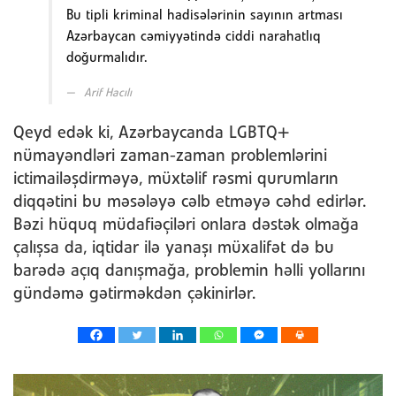
Bu tipli kriminal hadisələrinin sayının artması
Azərbaycan cəmiyyətində ciddi narahatlıq
doğurmalıdır.
Arif Hacılı
Qeyd edək ki, Azərbaycanda LGBTQ+
nümayəndləri zaman-zaman problemlərini
ictimailəşdirməyə, müxtəlif rəsmi qurumların
diqqətini bu məsələyə cəlb etməyə cəhd edirlər.
Bəzi hüquq müdafiəçiləri onlara dəstək olmağa
çalışsa da, iqtidar ilə yanaşı müxalifət də bu
barədə açıq danışmağa, problemin həlli yollarını
gündəmə gətirməkdən çəkinirlər.