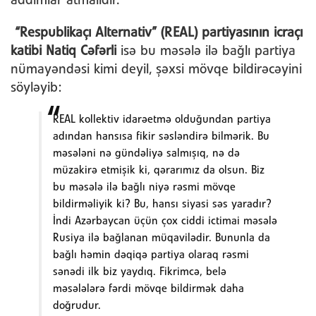
addımlar atmalıdır.
“Respublikaçı Alternativ” (REAL) partiyasının icraçı
katibi Natiq Cəfərli
isə bu məsələ ilə bağlı partiya
nümayəndəsi kimi deyil, şəxsi mövqe bildirəcəyini
söyləyib:
REAL kollektiv idarəetmə olduğundan partiya
adından hansısa fikir səsləndirə bilmərik. Bu
məsələni nə gündəliyə salmışıq, nə də
müzakirə etmişik ki, qərarımız da olsun. Biz
bu məsələ ilə bağlı niyə rəsmi mövqe
bildirməliyik ki? Bu, hansı siyasi səs yaradır?
İndi Azərbaycan üçün çox ciddi ictimai məsələ
Rusiya ilə bağlanan müqavilədir. Bununla da
bağlı həmin dəqiqə partiya olaraq rəsmi
sənədi ilk biz yaydıq. Fikrimcə, belə
məsələlərə fərdi mövqe bildirmək daha
doğrudur.