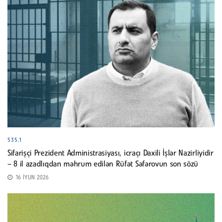
535.1
Sifarişçi Prezident Administrasiyası, icraçı Daxili İşlər Nazirliyidir
– 8 il azadlıqdan məhrum edilən Rüfət Səfərovun son sözü
16 İYUN 2026