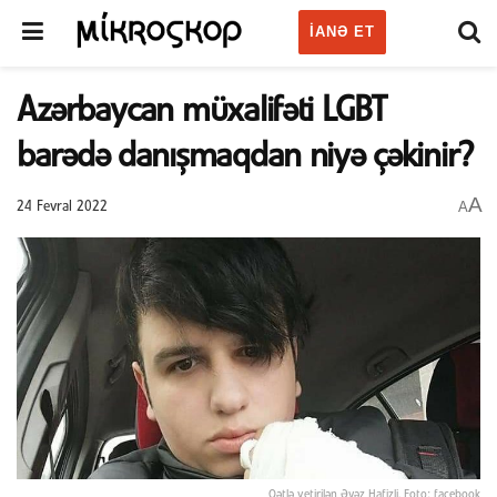
IANƏ ET
Azərbaycan müxalifəti LGBT
barədə danışmaqdan niyə çəkinir?
A
A
24 Fevral 2022
Qətlə yetirilən Əvəz Hafizli. Foto: facebook