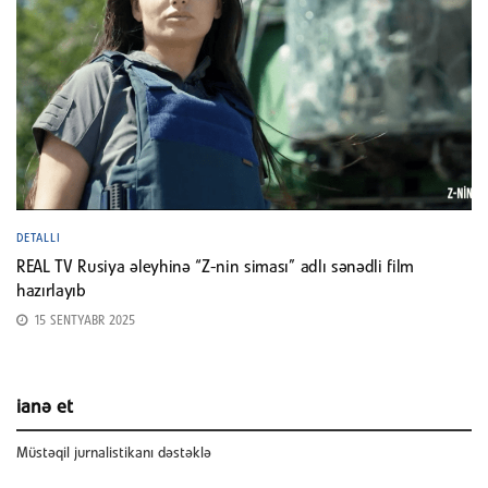
DETALLI
REAL TV Rusiya əleyhinə “Z-nin siması” adlı sənədli film
hazırlayıb
15 SENTYABR 2025
ianə et
Müstəqil jurnalistikanı dəstəklə