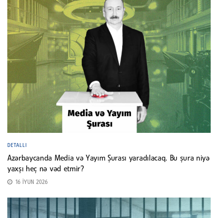
DETALLI
Azərbaycanda Media və Yayım Şurası yaradılacaq. Bu şura niyə
yaxşı heç nə vəd etmir?
16 İYUN 2026