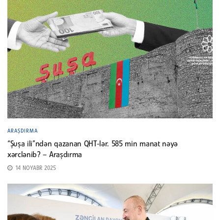
ARAŞDIRMA
“Şuşa ili”ndən qazanan QHT-lər. 585 min manat nəyə
xərclənib? – Araşdırma
14 NOYABR 2025