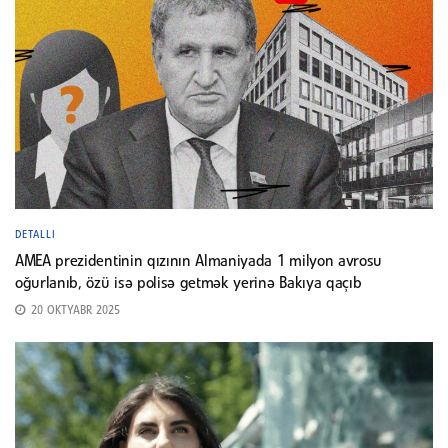
DETALLI
AMEA prezidentinin qızının Almaniyada 1 milyon avrosu
oğurlanıb, özü isə polisə getmək yerinə Bakıya qaçıb
20 OKTYABR 2025