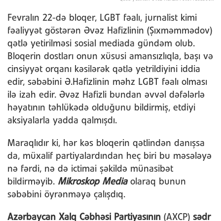
Fevralın 22-də bloqer, LGBT fəalı, jurnalist kimi
fəaliyyət göstərən Əvəz Hafizlinin (Şıxməmmədov)
qətlə yetirilməsi sosial mediada gündəm olub.
Bloqerin dostları onun xüsusi amansızlıqla, başı və
cinsiyyət orqanı kəsilərək qətlə yetrildiyini iddia
edir, səbəbini Ə.Hafizlinin məhz LGBT fəalı olması
ilə izah edir. Əvəz Hafizli bundan əvvəl dəfələrlə
həyatının təhlükədə olduğunu bildirmiş, etdiyi
aksiyalarla yadda qalmışdı.
Maraqlıdır ki, hər kəs bloqerin qətlindən danışsa
da, müxalif partiyalardından heç biri bu məsələyə
nə fərdi, nə də ictimai şəkildə münasibət
bildirməyib.
Mikroskop Media
olaraq bunun
səbəbini öyrənməyə çalışdıq.
Azərbaycan Xalq Cəbhəsi Partiyasının
(AXCP)
sədr