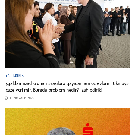
İZAH EDIRIK
İşğaldan azad olunan ərazilərə qayıdanlara öz evlərini tikməyə
icazə verilmir. Burada problem nədir? İzah edirik!
11 NOYABR 2025