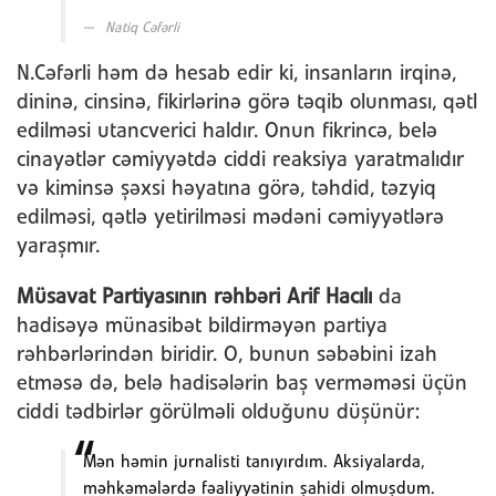
Natiq Cəfərli
N.Cəfərli həm də hesab edir ki, insanların irqinə,
dininə, cinsinə, fikirlərinə görə təqib olunması, qətl
edilməsi utancverici haldır. Onun fikrincə, belə
cinayətlər cəmiyyətdə ciddi reaksiya yaratmalıdır
və kiminsə şəxsi həyatına görə, təhdid, təzyiq
edilməsi, qətlə yetirilməsi mədəni cəmiyyətlərə
yaraşmır.
Müsavat Partiyasının
rəhbəri Arif Hacılı
da
hadisəyə münasibət bildirməyən partiya
rəhbərlərindən biridir. O, bunun səbəbini izah
etməsə də, belə hadisələrin baş verməməsi üçün
ciddi tədbirlər görülməli olduğunu düşünür:
Mən həmin jurnalisti tanıyırdım. Aksiyalarda,
məhkəmələrdə fəaliyyətinin şahidi olmuşdum.