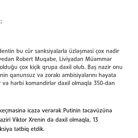
;
dentin bu cür sanksiyalarla üzləşməsi çox nadir
abvedən Robert Muqabe, Liviyadan Müəmmər
olduğu çox kiçik qrupa daxil olub. Baş nazir onu
tinin qanunsuz və zorakı ambisiyalarını həyata
ar və hərbi komandirlər daxil olmaqla 350-dən
keçməsinə icazə verərək Putinin təcavüzünə
iri Viktor Xrenin də daxil olmaqla, 13
siya tətbiq etdik.