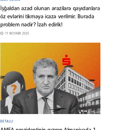
İşğaldan azad olunan ərazilərə qayıdanlara
öz evlərini tikməyə icazə verilmir. Burada
problem nədir? İzah edirik!
11 NOYABR 2025
DETALLI