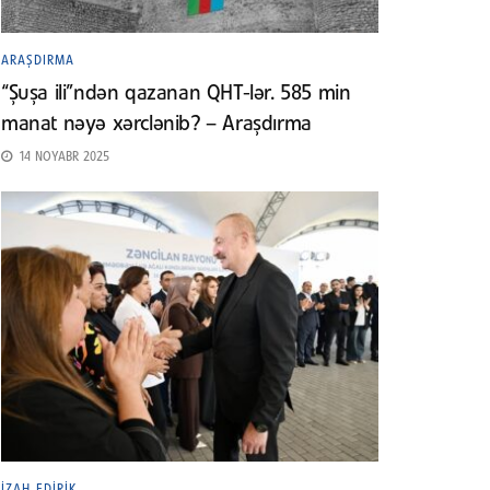
ARAŞDIRMA
“Şuşa ili”ndən qazanan QHT-lər. 585 min
manat nəyə xərclənib? – Araşdırma
14 NOYABR 2025
İZAH EDIRIK