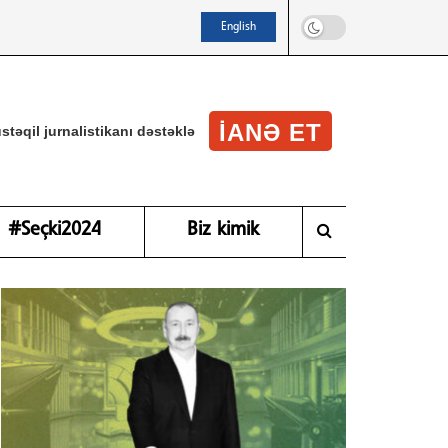
English
IANƏ ET
stəqil jurnalistikanı dəstəklə
#Seçki2024
Biz kimik