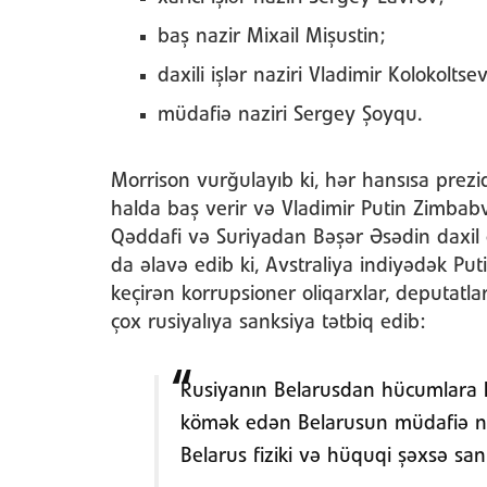
baş nazir Mixail Mişustin;
daxili işlər naziri Vladimir Kolokoltsev
müdafiə naziri Sergey Şoyqu.
Morrison vurğulayıb ki, hər hansısa prezi
halda baş verir və Vladimir Putin Zimb
Qəddafi və Suriyadan Bəşər Əsədin daxil 
da əlavə edib ki, Avstraliya indiyədək Pu
keçirən korrupsioner oliqarxlar, deputatl
çox rusiyalıya sanksiya tətbiq edib:
Rusiyanın Belarusdan hücumlara 
kömək edən Belarusun müdafiə naz
Belarus fiziki və hüquqi şəxsə sank