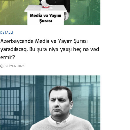
DETALLI
Azərbaycanda Media və Yayım Şurası
yaradılacaq. Bu şura niyə yaxşı heç nə vəd
etmir?
16 İYUN 2026