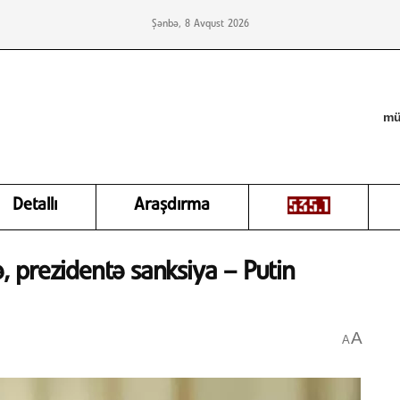
Şənbə, 8 Avqust 2026
mü
Detallı
Araşdırma
ə, prezidentə sanksiya – Putin
A
A