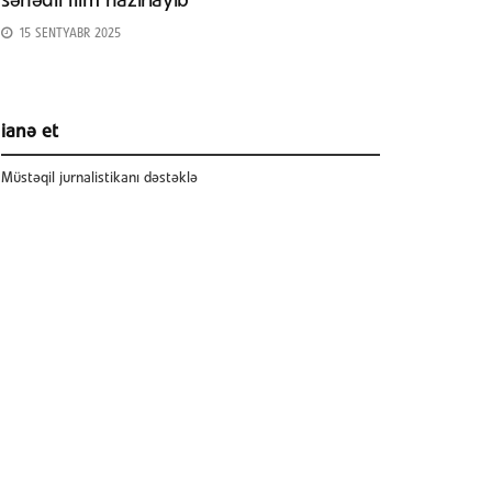
sənədli film hazırlayıb
15 SENTYABR 2025
ianə et
Müstəqil jurnalistikanı dəstəklə