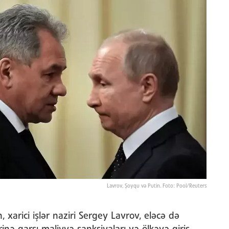
Lavrov, Şoyqu və Putin. Foto: Pool/Reuters
, xarici işlər naziri Sergey Lavrov, eləcə də