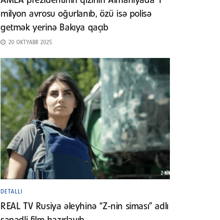
AMEA prezidentinin qızının Almaniyada 1
milyon avrosu oğurlanıb, özü isə polisə
getmək yerinə Bakıya qaçıb
20 OKTYABR 2025
DETALLI
REAL TV Rusiya əleyhinə “Z-nin siması” adlı