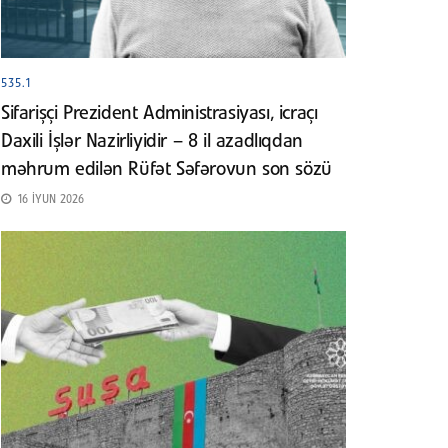
535.1
Sifarişçi Prezident Administrasiyası, icraçı
Daxili İşlər Nazirliyidir – 8 il azadlıqdan
məhrum edilən Rüfət Səfərovun son sözü
16 İYUN 2026