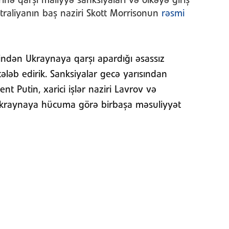
rinə qarşı maliyyə sanksiyaları və ölkəyə giriş
aliyanın baş naziri Skott Morrisonun
rəsmi
tindən Ukraynaya qarşı apardığı əsassız
ləb edirik. Sanksiyalar gecə yarısından
t Putin, xarici işlər naziri Lavrov və
Ukraynaya hücuma görə birbaşa məsuliyyət