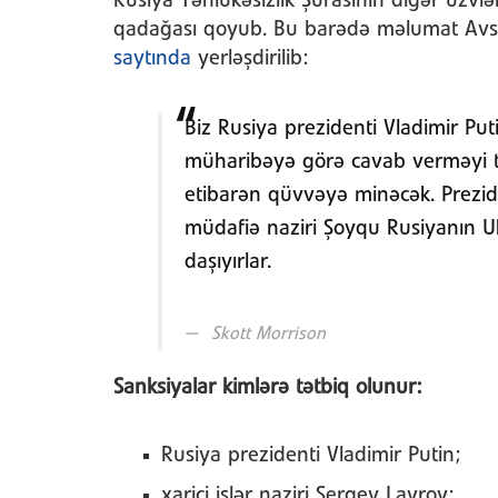
Rusiya Təhlükəsizlik Şurasının digər üzvlə
qadağası qoyub. Bu barədə məlumat Avstr
saytında
yerləşdirilib:
Biz Rusiya prezidenti Vladimir Pu
müharibəyə görə cavab verməyi tə
etibarən qüvvəyə minəcək. Preziden
müdafiə naziri Şoyqu Rusiyanın 
daşıyırlar.
Skott Morrison
Sanksiyalar kimlərə tətbiq olunur:
Rusiya prezidenti Vladimir Putin;
xarici işlər naziri Sergey Lavrov;