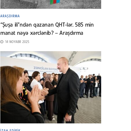
ARAŞDIRMA
“Şuşa ili”ndən qazanan QHT-lər. 585 min
manat nəyə xərclənib? – Araşdırma
14 NOYABR 2025
İZAH EDIRIK