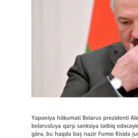
Yaponiya hökuməti Belarus prezidenti Ale
belarusluya qarşı sanksiya tətbiq edəcəy
görə, bu haqda baş nazir Fumio Kisida jurn