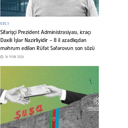
535.1
Sifarişçi Prezident Administrasiyası, icraçı
Daxili İşlər Nazirliyidir – 8 il azadlıqdan
məhrum edilən Rüfət Səfərovun son sözü
16 İYUN 2026