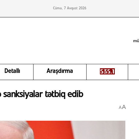
Cümə, 7 Avqust 2026
mü
Detallı
Araşdırma
 sanksiyalar tətbiq edib
A
A