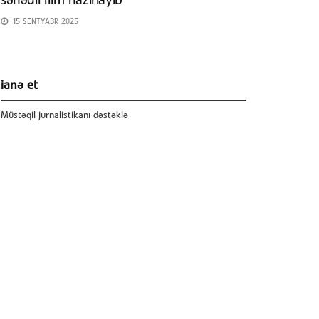
sənədli film hazırlayıb
15 SENTYABR 2025
ianə et
Müstəqil jurnalistikanı dəstəklə