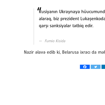
Rusiyanın Ukraynaya hüucumunda B
alaraq, biz prezident Lukaşenkoda
qarşı sanksiyalar tətbiq edir.
Fumio Kisida
Nazir əlavə edib ki, Belarusa ixracı da m