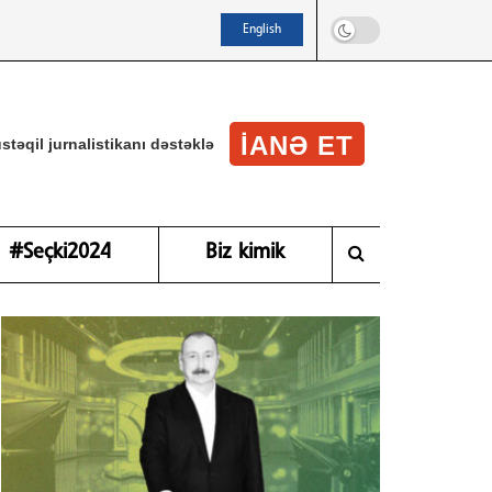
English
IANƏ ET
stəqil jurnalistikanı dəstəklə
#Seçki2024
Biz kimik