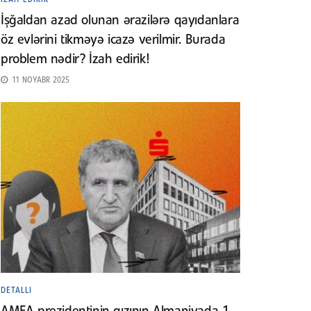
İşğaldan azad olunan ərazilərə qayıdanlara
öz evlərini tikməyə icazə verilmir. Burada
problem nədir? İzah edirik!
11 NOYABR 2025
DETALLI