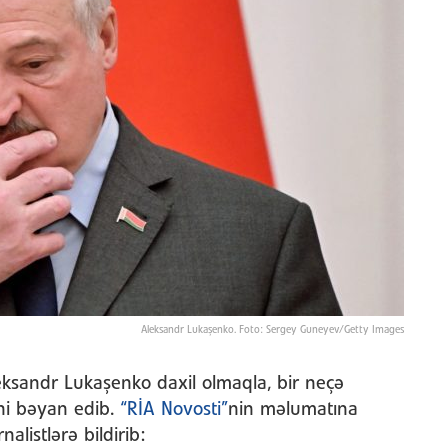
Aleksandr Lukaşenko. Foto: Sergey Guneyev/Getty Images
ksandr Lukaşenko daxil olmaqla, bir neçə
ini bəyan edib.
“RİA Novosti”
nin məlumatına
alistlərə bildirib: