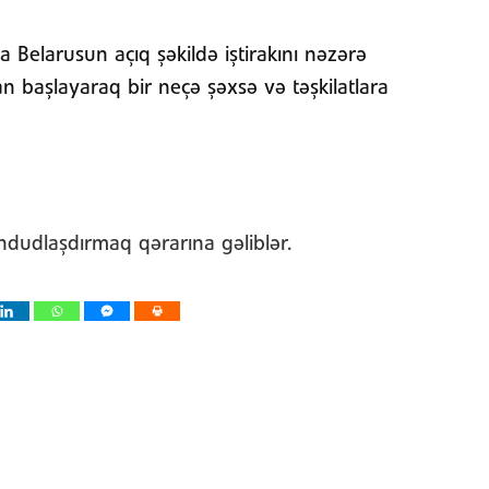
elarusun açıq şəkildə iştirakını nəzərə
n başlayaraq bir neçə şəxsə və təşkilatlara
əhdudlaşdırmaq qərarına gəliblər.