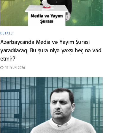
DETALLI
Azərbaycanda Media və Yayım Şurası
yaradılacaq. Bu şura niyə yaxşı heç nə vəd
etmir?
16 İYUN 2026