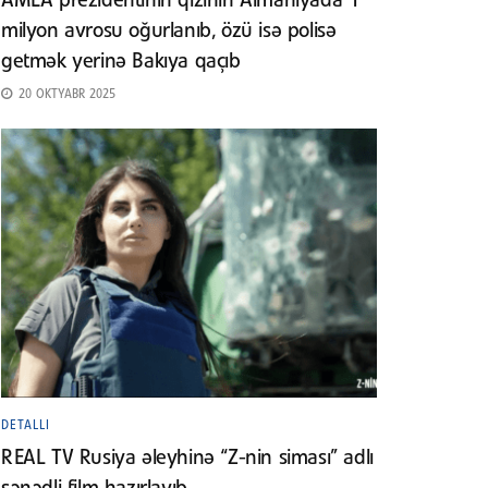
AMEA prezidentinin qızının Almaniyada 1
milyon avrosu oğurlanıb, özü isə polisə
getmək yerinə Bakıya qaçıb
20 OKTYABR 2025
DETALLI
REAL TV Rusiya əleyhinə “Z-nin siması” adlı