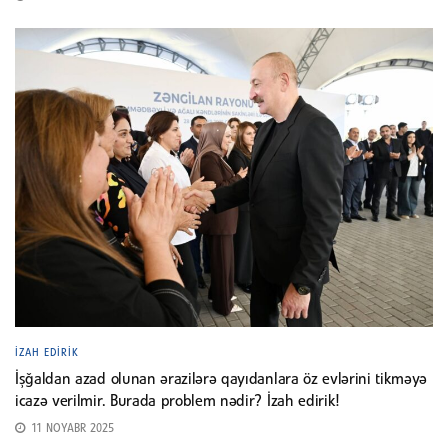
İZAH EDIRIK
İşğaldan azad olunan ərazilərə qayıdanlara öz evlərini tikməyə
icazə verilmir. Burada problem nədir? İzah edirik!
11 NOYABR 2025