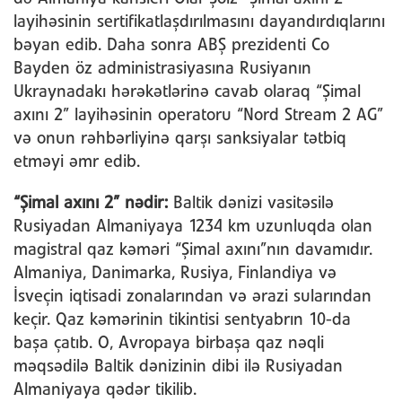
layihəsinin sertifikatlaşdırılmasını dayandırdıqlarını
bəyan edib. Daha sonra ABŞ prezidenti Co
Bayden öz administrasiyasına Rusiyanın
Ukraynadakı hərəkətlərinə cavab olaraq “Şimal
axını 2” layihəsinin operatoru “Nord Stream 2 AG”
və onun rəhbərliyinə qarşı sanksiyalar tətbiq
etməyi əmr edib.
“Şimal axını 2” nədir:
Baltik dənizi vasitəsilə
Rusiyadan Almaniyaya 1234 km uzunluqda olan
magistral qaz kəməri “Şimal axını”nın davamıdır.
Almaniya, Danimarka, Rusiya, Finlandiya və
İsveçin iqtisadi zonalarından və ərazi sularından
keçir. Qaz kəmərinin tikintisi sentyabrın 10-da
başa çatıb. O, Avropaya birbaşa qaz nəqli
məqsədilə Baltik dənizinin dibi ilə Rusiyadan
Almaniyaya qədər tikilib.