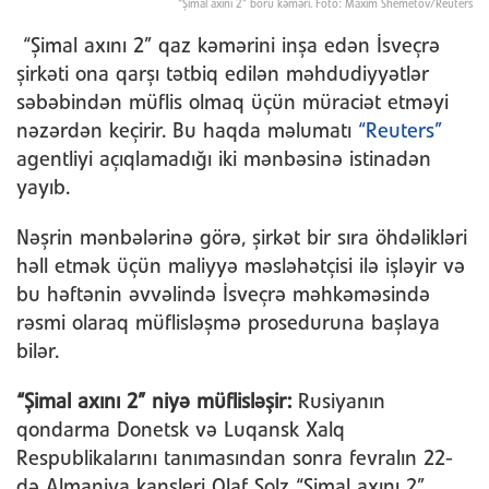
“Şimal axını 2” boru kəməri. Foto: Maxim Shemetov/Reuters
“Şimal axını 2” qaz kəmərini inşa edən İsveçrə
şirkəti ona qarşı tətbiq edilən məhdudiyyətlər
səbəbindən müflis olmaq üçün müraciət etməyi
nəzərdən keçirir. Bu haqda məlumatı
“Reuters”
agentliyi açıqlamadığı iki mənbəsinə istinadən
yayıb.
Nəşrin mənbələrinə görə, şirkət bir sıra öhdəlikləri
həll etmək üçün maliyyə məsləhətçisi ilə işləyir və
bu həftənin əvvəlində İsveçrə məhkəməsində
rəsmi olaraq müflisləşmə proseduruna başlaya
bilər.
“Şimal axını 2” niyə müflisləşir:
Rusiyanın
qondarma Donetsk və Luqansk Xalq
Respublikalarını tanımasından sonra fevralın 22-
də Almaniya kansleri Olaf Şolz “Şimal axını 2”