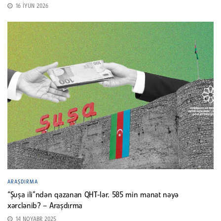
16 İYUN 2026
ARAŞDIRMA
“Şuşa ili”ndən qazanan QHT-lər. 585 min manat nəyə
xərclənib? – Araşdırma
14 NOYABR 2025