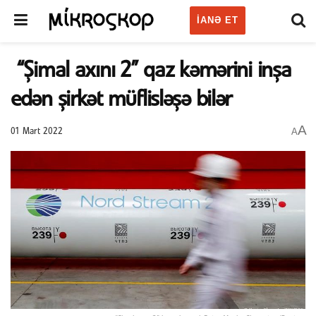
IANƏ ET
“Şimal axını 2” qaz kəmərini inşa
edən şirkət müflisləşə bilər
A
A
01 Mart 2022