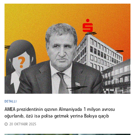
DETALLI
AMEA prezidentinin qızının Almaniyada 1 milyon avrosu
oğurlanıb, özü isə polisə getmək yerinə Bakıya qaçıb
20 OKTYABR 2025