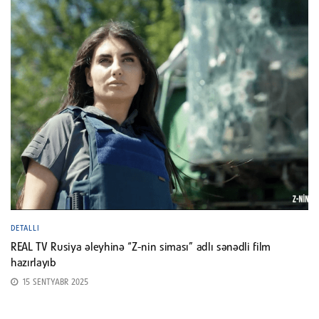
DETALLI
REAL TV Rusiya əleyhinə “Z-nin siması” adlı sənədli film
hazırlayıb
15 SENTYABR 2025