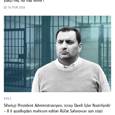
yaxşı heç nə vəd etmir?
16 İYUN 2026
535.1
Sifarişçi Prezident Administrasiyası, icraçı Daxili İşlər Nazirliyidir
– 8 il azadlıqdan məhrum edilən Rüfət Səfərovun son sözü