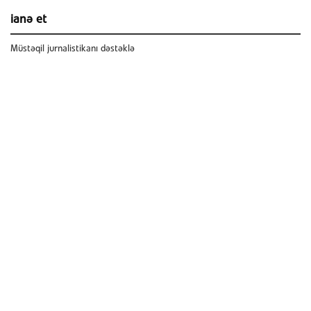
ianə et
Müstəqil jurnalistikanı dəstəklə