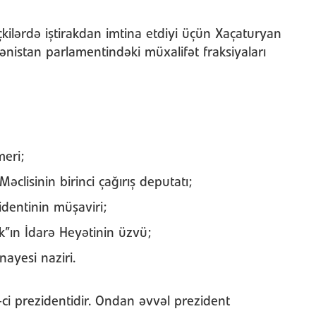
kilərdə iştirakdan imtina etdiyi üçün Xaçaturyan
ənistan parlamentindəki müxalifət fraksiyaları
meri;
əclisinin birinci çağırış deputatı;
identinin müşaviri;
”ın İdarə Heyətinin üzvü;
nayesi naziri.
ci prezidentidir. Ondan əvvəl prezident