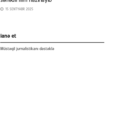
sənədli film hazırlayıb
15 SENTYABR 2025
ianə et
Müstəqil jurnalistikanı dəstəklə