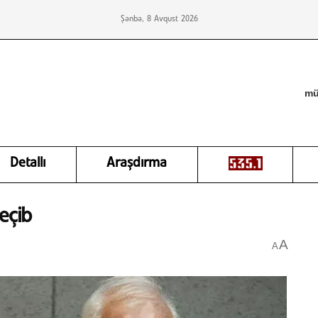
Şənbə, 8 Avqust 2026
mü
Detallı
Araşdırma
eçib
A
A