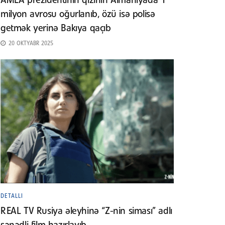
AMEA prezidentinin qızının Almaniyada 1
milyon avrosu oğurlanıb, özü isə polisə
getmək yerinə Bakıya qaçıb
20 OKTYABR 2025
DETALLI
REAL TV Rusiya əleyhinə “Z-nin siması” adlı