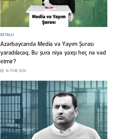
DETALLI
Azərbaycanda Media və Yayım Şurası
yaradılacaq. Bu şura niyə yaxşı heç nə vəd
etmir?
16 İYUN 2026