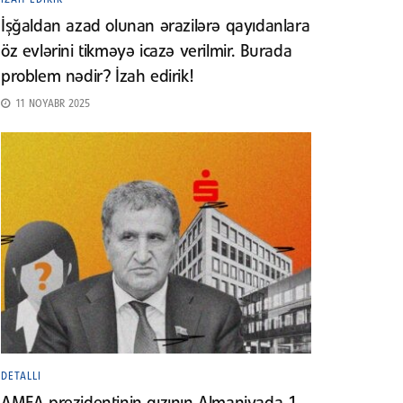
İşğaldan azad olunan ərazilərə qayıdanlara
öz evlərini tikməyə icazə verilmir. Burada
problem nədir? İzah edirik!
11 NOYABR 2025
DETALLI