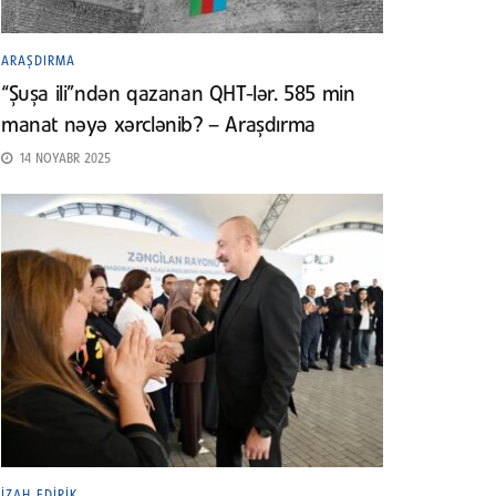
ARAŞDIRMA
“Şuşa ili”ndən qazanan QHT-lər. 585 min
manat nəyə xərclənib? – Araşdırma
14 NOYABR 2025
İZAH EDIRIK