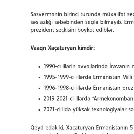
Səsvermənin birinci turunda müxalifət seç
səs azlığı səbəbindən seçilə bilməyib. Erm
prezident seçkisini boykot ediblər.
Vaaqn Xaçaturyan kimdir:
1990-cı illərin əvvəllərində İrəvanın 
1995-1999-ci illərdə Ermənistan Milli M
1996-1998-ci illərdə Ermənistan prez
2019-2021-ci illərdə “Armekonombank
2021-ci ildə yüksək texnologiyalar sə
Qeyd edək ki, Xaçaturyan Ermənistanın 5-