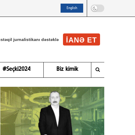
English
IANƏ ET
stəqil jurnalistikanı dəstəklə
#Seçki2024
Biz kimik