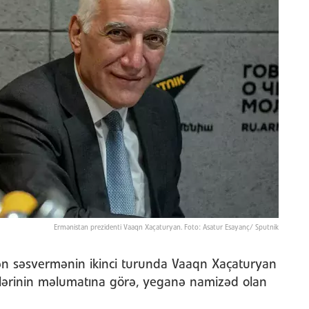
Ermənistan prezidenti Vaaqn Xaçaturyan. Foto: Asatur Esayanç/ Sputnik
ən səsvermənin ikinci turunda Vaaqn Xaçaturyan
V-lərinin məlumatına görə, yeganə namizəd olan