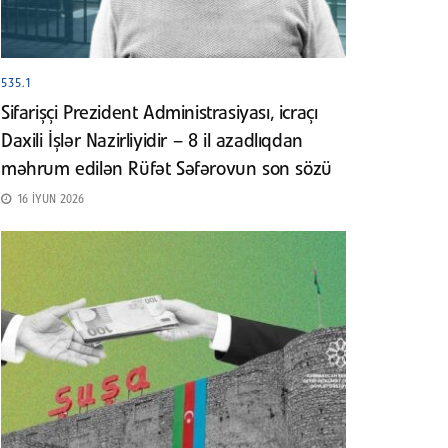
535.1
Sifarişçi Prezident Administrasiyası, icraçı
Daxili İşlər Nazirliyidir – 8 il azadlıqdan
məhrum edilən Rüfət Səfərovun son sözü
16 İYUN 2026